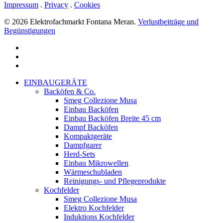
Impressum
.
Privacy
.
Cookies
© 2026 Elektrofachmarkt Fontana Meran.
Verlustbeiträge und
Begünstigungen
facebook
google-
plus
instagram
Menu
Close
EINBAUGERÄTE
Menu
Backöfen & Co.
Smeg Collezione Musa
Einbau Backöfen
Einbau Backöfen Breite 45 cm
Dampf Backöfen
Kompaktgeräte
Dampfgarer
Herd-Sets
Einbau Mikrowellen
Wärmeschubladen
Reinigungs- und Pflegeprodukte
Kochfelder
Smeg Collezione Musa
Elektro Kochfelder
Induktions Kochfelder