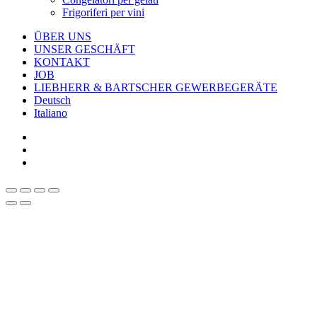
Frigoriferi per vini
ÜBER UNS
UNSER GESCHÄFT
KONTAKT
JOB
LIEBHERR & BARTSCHER GEWERBEGERÄTE
Deutsch
Italiano
facebook
google-
plus
instagram