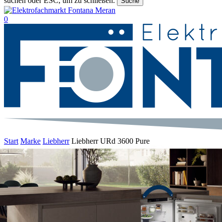
suchen oder ESC, um zu schließen.
Suche
Suche
beenden
suche
0
Menu
Start
Marke
Liebherr
Liebherr URd 3600 Pure