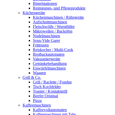
Bügelstationen
Reinigungs- und Pflegeprodukte
Küchengeräte
Küchenmaschinen / Rührgeräte
Aufschnittmaschinen
Fleischwölfe / Wurstfüller
Mikrowellen / Backöfen
Nudelmaschinen
Sous-Vide Garer
Fritteusen
Reiskocher / Multi-Cook
Brotbackautomaten
Vakuumiergeräte
Getränkebehandlung
Eiswürfelmaschinen
Waagen
Grill & Co.
Grill / Raclette / Fondue
Tisch Kochfelder
Toaster / Kontaktgrill
Beefer Original
Pizza
Kaffeemaschinen
Kaffeevollautomaten
Kaffeemaschinen mit Tabs