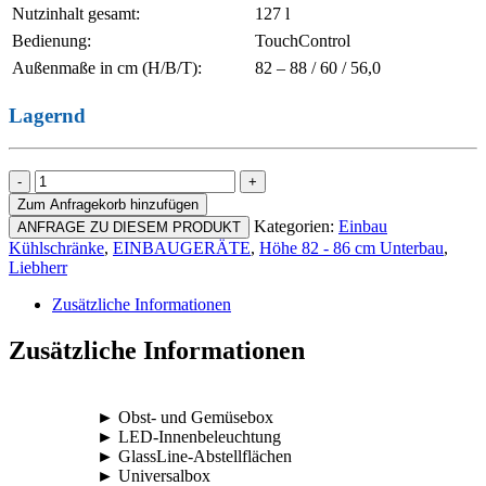
Nutzinhalt gesamt:
127 l
Bedienung:
TouchControl
Außenmaße in cm (H/B/T):
82 – 88 / 60 / 56,0
Lagernd
Liebherr
URd
Zum Anfragekorb hinzufügen
3600
Kategorien:
Einbau
ANFRAGE ZU DIESEM PRODUKT
Pure
Kühlschränke
,
EINBAUGERÄTE
,
Höhe 82 - 86 cm Unterbau
,
Menge
Liebherr
Zusätzliche Informationen
Zusätzliche Informationen
► Obst- und Gemüsebox
► LED-Innenbeleuchtung
► GlassLine-Abstellflächen
► Universalbox