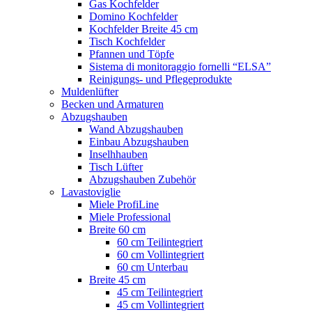
Gas Kochfelder
Domino Kochfelder
Kochfelder Breite 45 cm
Tisch Kochfelder
Pfannen und Töpfe
Sistema di monitoraggio fornelli “ELSA”
Reinigungs- und Pflegeprodukte
Muldenlüfter
Becken und Armaturen
Abzugshauben
Wand Abzugshauben
Einbau Abzugshauben
Inselhhauben
Tisch Lüfter
Abzugshauben Zubehör
Lavastoviglie
Miele ProfiLine
Miele Professional
Breite 60 cm
60 cm Teilintegriert
60 cm Vollintegriert
60 cm Unterbau
Breite 45 cm
45 cm Teilintegriert
45 cm Vollintegriert