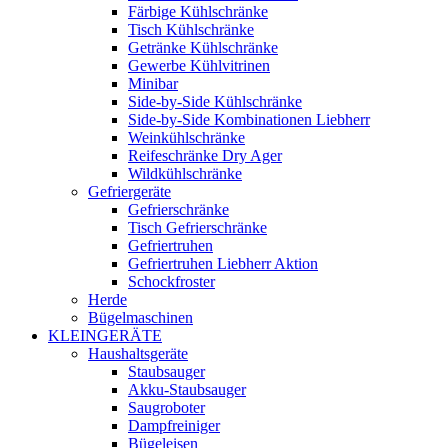
Färbige Kühlschränke
Tisch Kühlschränke
Getränke Kühlschränke
Gewerbe Kühlvitrinen
Minibar
Side-by-Side Kühlschränke
Side-by-Side Kombinationen Liebherr
Weinkühlschränke
Reifeschränke Dry Ager
Wildkühlschränke
Gefriergeräte
Gefrierschränke
Tisch Gefrierschränke
Gefriertruhen
Gefriertruhen Liebherr Aktion
Schockfroster
Herde
Bügelmaschinen
KLEINGERÄTE
Haushaltsgeräte
Staubsauger
Akku-Staubsauger
Saugroboter
Dampfreiniger
Bügeleisen