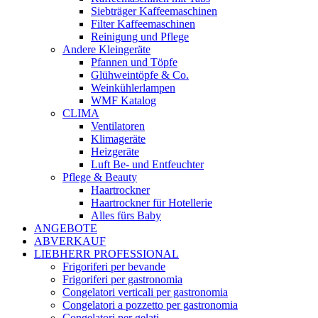
Siebträger Kaffeemaschinen
Filter Kaffeemaschinen
Reinigung und Pflege
Andere Kleingeräte
Pfannen und Töpfe
Glühweintöpfe & Co.
Weinkühlerlampen
WMF Katalog
CLIMA
Ventilatoren
Klimageräte
Heizgeräte
Luft Be- und Entfeuchter
Pflege & Beauty
Haartrockner
Haartrockner für Hotellerie
Alles fürs Baby
ANGEBOTE
ABVERKAUF
LIEBHERR PROFESSIONAL
Frigoriferi per bevande
Frigoriferi per gastronomia
Congelatori verticali per gastronomia
Congelatori a pozzetto per gastronomia
Congelatori per gelati