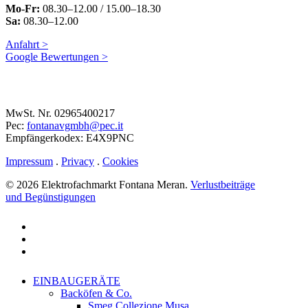
Mo-Fr:
08.30–12.00 / 15.00–18.30
Sa:
08.30–12.00
Anfahrt >
Google Bewertungen >
MwSt. Nr. 02965400217
Pec:
fontanavgmbh@pec.it
Empfängerkodex: E4X9PNC
Impressum
.
Privacy
.
Cookies
© 2026 Elektrofachmarkt Fontana Meran.
Verlustbeiträge
und Begünstigungen
facebook
google-
plus
instagram
Close
EINBAUGERÄTE
Menu
Backöfen & Co.
Smeg Collezione Musa