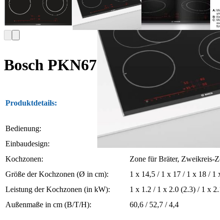
Bosch PKN675DP1D
Produktdetails:
Autark Ceran-Kochfeld / S
Bedienung:
Touch-Oberfläche – DirectS
Einbaudesign:
Designrahmen aufliegend
Kochzonen:
Zone für Bräter, Zweikreis-
Größe der Kochzonen (Ø in cm):
1 x 14,5 / 1 x 17 / 1 x 18 / 1
Leistung der Kochzonen (in kW):
1 x 1.2 / 1 x 2.0 (2.3) / 1 x 2.
Außenmaße in cm (B/T/H):
60,6 / 52,7 / 4,4