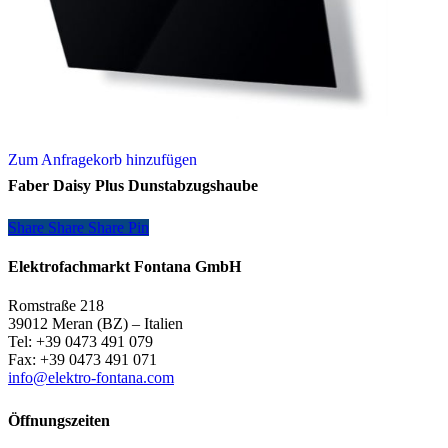
Zum Anfragekorb hinzufügen
Faber Daisy Plus Dunstabzugshaube
Share
Share
Share
Share
Pin
Elektrofachmarkt Fontana GmbH
Romstraße 218
39012 Meran (BZ) – Italien
Tel: +39 0473 491 079
Fax: +39 0473 491 071
info@elektro-fontana.com
Öffnungszeiten