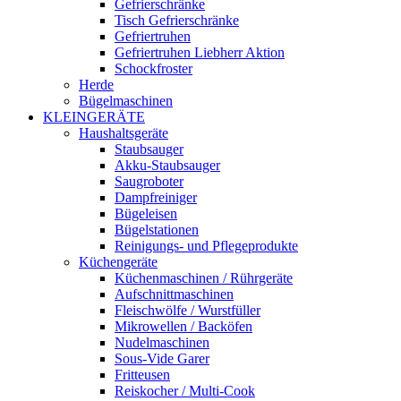
Gefrierschränke
Tisch Gefrierschränke
Gefriertruhen
Gefriertruhen Liebherr Aktion
Schockfroster
Herde
Bügelmaschinen
KLEINGERÄTE
Haushaltsgeräte
Staubsauger
Akku-Staubsauger
Saugroboter
Dampfreiniger
Bügeleisen
Bügelstationen
Reinigungs- und Pflegeprodukte
Küchengeräte
Küchenmaschinen / Rührgeräte
Aufschnittmaschinen
Fleischwölfe / Wurstfüller
Mikrowellen / Backöfen
Nudelmaschinen
Sous-Vide Garer
Fritteusen
Reiskocher / Multi-Cook