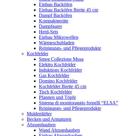
Einbau Backöfen
Einbau Backöfen Breite 45 cm
Dampf Backöfen
Kompaktgeräte
Dampfgarer
Herd-Sets
Einbau Mikrowellen
Wärmeschubladen
Reinigungs- und Pflegeprodukte
Kochfelder
Smeg Collezione Musa
Elektro Kochfelder
Induktions Kochfelder
Gas Kochfelder
Domino Kochfelder
Kochfelder Breite 45 cm
Tisch Kochfelder
Pfannen und Töpfe
Sistema di monitoraggio fornelli “ELSA”
Reinigungs- und Pflegeprodukte
Muldenlüfter
Becken und Armaturen
Abzugshauben
Wand Abzugshauben
Einbau Abzugshauben