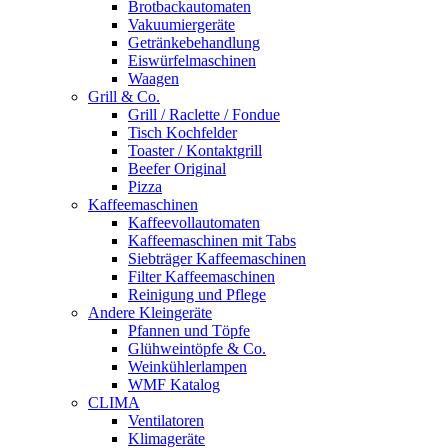
Brotbackautomaten
Vakuumiergeräte
Getränkebehandlung
Eiswürfelmaschinen
Waagen
Grill & Co.
Grill / Raclette / Fondue
Tisch Kochfelder
Toaster / Kontaktgrill
Beefer Original
Pizza
Kaffeemaschinen
Kaffeevollautomaten
Kaffeemaschinen mit Tabs
Siebträger Kaffeemaschinen
Filter Kaffeemaschinen
Reinigung und Pflege
Andere Kleingeräte
Pfannen und Töpfe
Glühweintöpfe & Co.
Weinkühlerlampen
WMF Katalog
CLIMA
Ventilatoren
Klimageräte