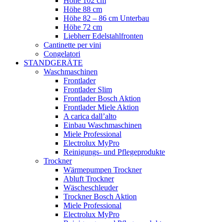
Höhe 102 cm
Höhe 88 cm
Höhe 82 – 86 cm Unterbau
Höhe 72 cm
Liebherr Edelstahlfronten
Cantinette per vini
Congelatori
STANDGERÄTE
Waschmaschinen
Frontlader
Frontlader Slim
Frontlader Bosch Aktion
Frontlader Miele Aktion
A carica dall’alto
Einbau Waschmaschinen
Miele Professional
Electrolux MyPro
Reinigungs- und Pflegeprodukte
Trockner
Wärmepumpen Trockner
Abluft Trockner
Wäscheschleuder
Trockner Bosch Aktion
Miele Professional
Electrolux MyPro