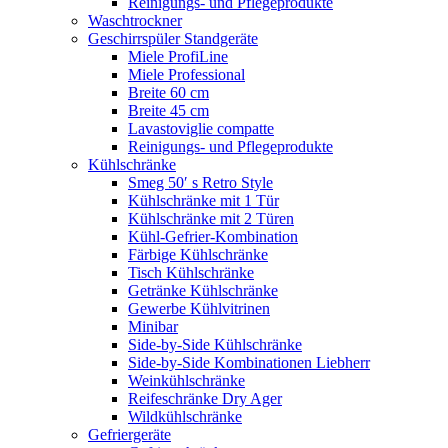
Reinigungs- und Pflegeprodukte
Waschtrockner
Geschirrspüler Standgeräte
Miele ProfiLine
Miele Professional
Breite 60 cm
Breite 45 cm
Lavastoviglie compatte
Reinigungs- und Pflegeprodukte
Kühlschränke
Smeg 50′ s Retro Style
Kühlschränke mit 1 Tür
Kühlschränke mit 2 Türen
Kühl-Gefrier-Kombination
Färbige Kühlschränke
Tisch Kühlschränke
Getränke Kühlschränke
Gewerbe Kühlvitrinen
Minibar
Side-by-Side Kühlschränke
Side-by-Side Kombinationen Liebherr
Weinkühlschränke
Reifeschränke Dry Ager
Wildkühlschränke
Gefriergeräte