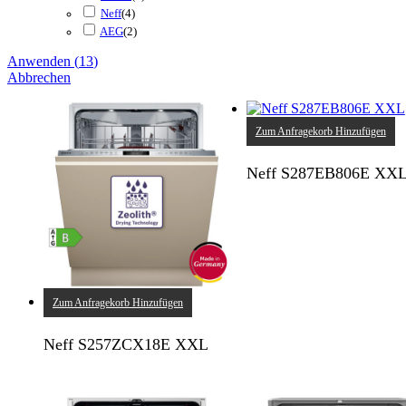
Neff
(
4
)
AEG
(
2
)
Anwenden
(
13
)
Abbrechen
Zum Anfragekorb Hinzufügen
Neff S287EB806E XX
Zum Anfragekorb Hinzufügen
Neff S257ZCX18E XXL