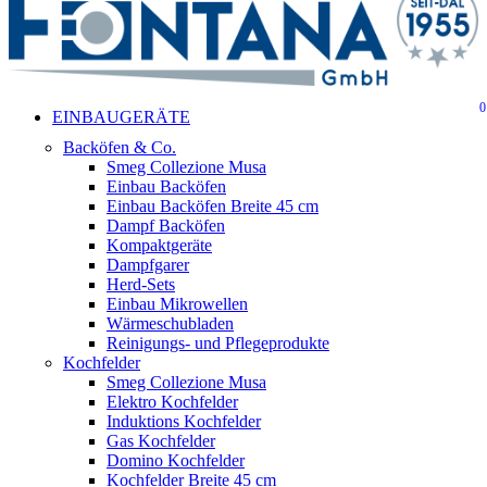
beenden
0
suche
Menu
EINBAUGERÄTE
Backöfen & Co.
Smeg Collezione Musa
Einbau Backöfen
Einbau Backöfen Breite 45 cm
Dampf Backöfen
Kompaktgeräte
Dampfgarer
Herd-Sets
Einbau Mikrowellen
Wärmeschubladen
Reinigungs- und Pflegeprodukte
Kochfelder
Smeg Collezione Musa
Elektro Kochfelder
Induktions Kochfelder
Gas Kochfelder
Domino Kochfelder
Kochfelder Breite 45 cm