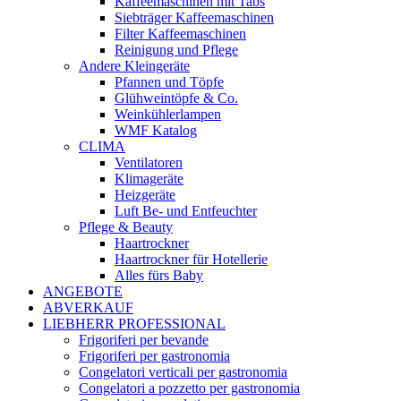
Kaffeemaschinen mit Tabs
Siebträger Kaffeemaschinen
Filter Kaffeemaschinen
Reinigung und Pflege
Andere Kleingeräte
Pfannen und Töpfe
Glühweintöpfe & Co.
Weinkühlerlampen
WMF Katalog
CLIMA
Ventilatoren
Klimageräte
Heizgeräte
Luft Be- und Entfeuchter
Pflege & Beauty
Haartrockner
Haartrockner für Hotellerie
Alles fürs Baby
ANGEBOTE
ABVERKAUF
LIEBHERR PROFESSIONAL
Frigoriferi per bevande
Frigoriferi per gastronomia
Congelatori verticali per gastronomia
Congelatori a pozzetto per gastronomia