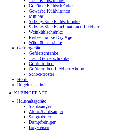
Tisch Kühlschränke
Getränke Kühlschränke
Gewerbe Kühlvitrinen
Minibar
Side-by-Side Kühlschränke
Side-by-Side Kombinationen Liebherr
Weinkühlschränke
Reifeschränke Dry Ager
Wildkühlschränke
Gefriergeräte
Gefrierschränke
Tisch Gefrierschränke
Gefriertruhen
Gefriertruhen Liebherr Aktion
Schockfroster
Herde
Bügelmaschinen
KLEINGERÄTE
Haushaltsgeräte
Staubsauger
Akku-Staubsauger
Saugroboter
Dampfreiniger
Bügeleisen