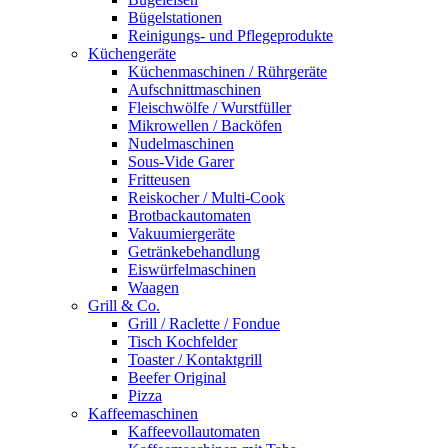
Bügelstationen
Reinigungs- und Pflegeprodukte
Küchengeräte
Küchenmaschinen / Rührgeräte
Aufschnittmaschinen
Fleischwölfe / Wurstfüller
Mikrowellen / Backöfen
Nudelmaschinen
Sous-Vide Garer
Fritteusen
Reiskocher / Multi-Cook
Brotbackautomaten
Vakuumiergeräte
Getränkebehandlung
Eiswürfelmaschinen
Waagen
Grill & Co.
Grill / Raclette / Fondue
Tisch Kochfelder
Toaster / Kontaktgrill
Beefer Original
Pizza
Kaffeemaschinen
Kaffeevollautomaten