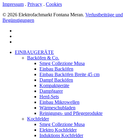
Impressum
.
Privacy
.
Cookies
© 2026 Elektrofachmarkt Fontana Meran.
Verlustbeiträge und
Begünstigungen
facebook
google-
plus
instagram
Close
EINBAUGERÄTE
Menu
Backöfen & Co.
Smeg Collezione Musa
Einbau Backöfen
Einbau Backöfen Breite 45 cm
Dampf Backöfen
Kompaktgeräte
Dampfgarer
Herd-Sets
Einbau Mikrowellen
Wärmeschubladen
Reinigungs- und Pflegeprodukte
Kochfelder
Smeg Collezione Musa
Elektro Kochfelder
Induktions Kochfelder