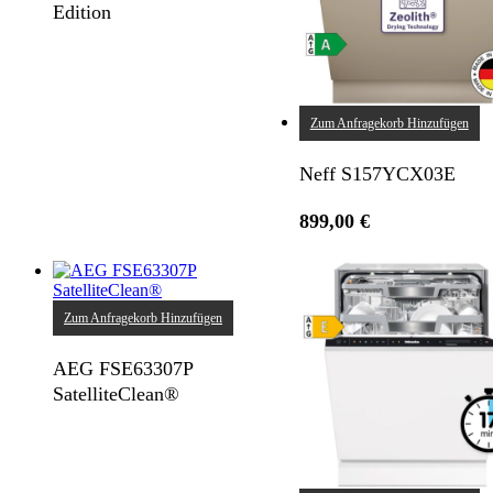
Edition
Zum Anfragekorb Hinzufügen
Neff S157YCX03E
899,00
€
Zum Anfragekorb Hinzufügen
AEG FSE63307P
SatelliteClean®