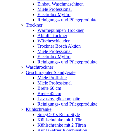
Einbau Waschmaschinen
Miele Professional
Electrolux MyPro
Reinigungs- und Pflegeprodukte
Trockner
Wärmepumpen Trockner
Abluft Trockner
Wäscheschleuder
Trockner Bosch Aktion
Miele Professional
Electrolux MyPro
Reinigungs- und Pflegeprodukte
Waschtrockner
Geschirrspüler Standgeräte
Miele ProfiLine
Miele Professional
Breite 60 cm
Breite 45 cm
Lavastoviglie compatte
Reinigungs- und Pflegeprodukte
Kühlschränke
Smeg 50′ s Retro Style
Kühlschränke mit 1 Tür
Kühlschränke mit 2 Türen
Kühl-Gefrier-Kombination