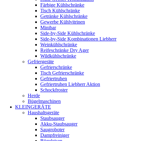
Färbige Kühlschränke
Tisch Kühlschränke
Getränke Kühlschränke
Gewerbe Kühlvitrinen
Minibar
Side-by-Side Kühlschränke
Side-by-Side Kombinationen Liebherr
Weinkühlschränke
Reifeschränke Dry Ager
Wildkühlschränke
Gefriergeräte
Gefrierschränke
Tisch Gefrierschränke
Gefriertruhen
Gefriertruhen Liebherr Aktion
Schockfroster
Herde
Bügelmaschinen
KLEINGERÄTE
Haushaltsgeräte
Staubsauger
Akku-Staubsauger
Saugroboter
Dampfreiniger
Bügeleisen