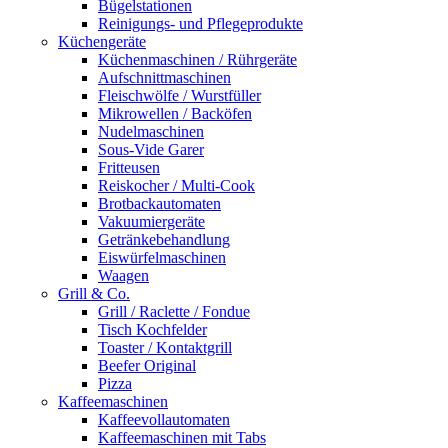
Bügelstationen
Reinigungs- und Pflegeprodukte
Küchengeräte
Küchenmaschinen / Rührgeräte
Aufschnittmaschinen
Fleischwölfe / Wurstfüller
Mikrowellen / Backöfen
Nudelmaschinen
Sous-Vide Garer
Fritteusen
Reiskocher / Multi-Cook
Brotbackautomaten
Vakuumiergeräte
Getränkebehandlung
Eiswürfelmaschinen
Waagen
Grill & Co.
Grill / Raclette / Fondue
Tisch Kochfelder
Toaster / Kontaktgrill
Beefer Original
Pizza
Kaffeemaschinen
Kaffeevollautomaten
Kaffeemaschinen mit Tabs