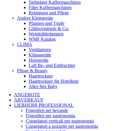
Siebträger Kaffeemaschinen
Filter Kaffeemaschinen
Reinigung und Pflege
Andere Kleingeräte
Pfannen und Töpfe
Glühweintöpfe & Co.
Weinkühlerlampen
WMF Katalog
CLIMA
Ventilatoren
Klimageräte
Heizgeräte
Luft Be- und Entfeuchter
Pflege & Beauty
Haartrockner
Haartrockner für Hotellerie
Alles fürs Baby
ANGEBOTE
ABVERKAUF
LIEBHERR PROFESSIONAL
Frigoriferi per bevande
Frigoriferi per gastronomia
Congelatori verticali per gastronomia
Congelatori a pozzetto per gastronomia