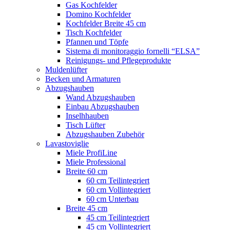
Gas Kochfelder
Domino Kochfelder
Kochfelder Breite 45 cm
Tisch Kochfelder
Pfannen und Töpfe
Sistema di monitoraggio fornelli “ELSA”
Reinigungs- und Pflegeprodukte
Muldenlüfter
Becken und Armaturen
Abzugshauben
Wand Abzugshauben
Einbau Abzugshauben
Inselhhauben
Tisch Lüfter
Abzugshauben Zubehör
Lavastoviglie
Miele ProfiLine
Miele Professional
Breite 60 cm
60 cm Teilintegriert
60 cm Vollintegriert
60 cm Unterbau
Breite 45 cm
45 cm Teilintegriert
45 cm Vollintegriert