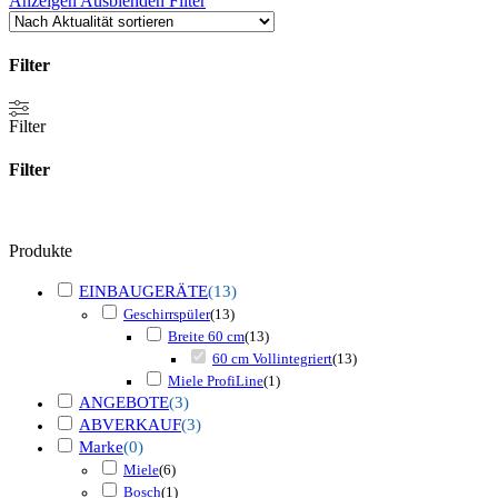
Anzeigen
Ausblenden
Filter
Filter
Filter
Filter
schließen
Filter
Produkte
EINBAUGERÄTE
(
13
)
Geschirrspüler
(
13
)
Breite 60 cm
(
13
)
60 cm Vollintegriert
(
13
)
Miele ProfiLine
(
1
)
ANGEBOTE
(
3
)
ABVERKAUF
(
3
)
Marke
(
0
)
Miele
(
6
)
Bosch
(
1
)