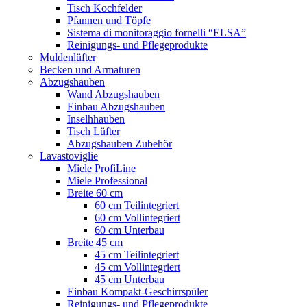
Tisch Kochfelder
Pfannen und Töpfe
Sistema di monitoraggio fornelli “ELSA”
Reinigungs- und Pflegeprodukte
Muldenlüfter
Becken und Armaturen
Abzugshauben
Wand Abzugshauben
Einbau Abzugshauben
Inselhhauben
Tisch Lüfter
Abzugshauben Zubehör
Lavastoviglie
Miele ProfiLine
Miele Professional
Breite 60 cm
60 cm Teilintegriert
60 cm Vollintegriert
60 cm Unterbau
Breite 45 cm
45 cm Teilintegriert
45 cm Vollintegriert
45 cm Unterbau
Einbau Kompakt-Geschirrspüler
Reinigungs- und Pflegeprodukte