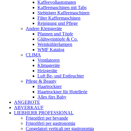
Kaffeevollautomaten
Kaffeemaschinen mit Tabs
Siebträger Kaffeemaschinen
Filter Kaffeemaschinen
Reinigung und Pflege
Andere Kleingeräte
Pfannen und Töpfe
Glühweintöpfe & Co.
Weinkühlerlampen
WMF Katalog
CLIMA
Ventilatoren
Klimageräte
Heizgeräte
Luft Be- und Entfeuchter
Pflege & Beauty
Haartrockner
Haartrockner für Hotellerie
Alles fürs Baby
ANGEBOTE
ABVERKAUF
LIEBHERR PROFESSIONAL
Frigoriferi per bevande
Frigoriferi per gastronomia
Congelatori verticali per gastronomia