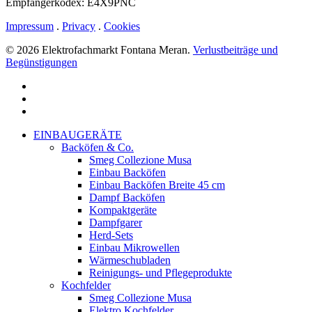
Empfängerkodex: E4X9PNC
Impressum
.
Privacy
.
Cookies
© 2026 Elektrofachmarkt Fontana Meran.
Verlustbeiträge und
Begünstigungen
facebook
google-
plus
instagram
Menu
Close
EINBAUGERÄTE
Menu
Backöfen & Co.
Smeg Collezione Musa
Einbau Backöfen
Einbau Backöfen Breite 45 cm
Dampf Backöfen
Kompaktgeräte
Dampfgarer
Herd-Sets
Einbau Mikrowellen
Wärmeschubladen
Reinigungs- und Pflegeprodukte
Kochfelder
Smeg Collezione Musa
Elektro Kochfelder