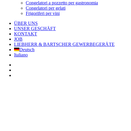
Congelatori a pozzetto per gastronomia
Congelatori per gelati
Frigoriferi per vini
ÜBER UNS
UNSER GESCHÄFT
KONTAKT
JOB
LIEBHERR & BARTSCHER GEWERBEGERÄTE
Deutsch
Italiano
facebook
google-
plus
instagram