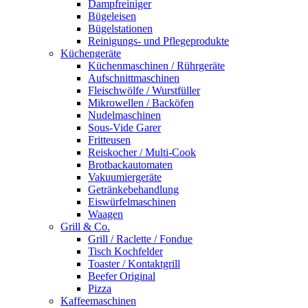
Dampfreiniger
Bügeleisen
Bügelstationen
Reinigungs- und Pflegeprodukte
Küchengeräte
Küchenmaschinen / Rührgeräte
Aufschnittmaschinen
Fleischwölfe / Wurstfüller
Mikrowellen / Backöfen
Nudelmaschinen
Sous-Vide Garer
Fritteusen
Reiskocher / Multi-Cook
Brotbackautomaten
Vakuumiergeräte
Getränkebehandlung
Eiswürfelmaschinen
Waagen
Grill & Co.
Grill / Raclette / Fondue
Tisch Kochfelder
Toaster / Kontaktgrill
Beefer Original
Pizza
Kaffeemaschinen