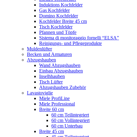
Induktions Kochfelder
Gas Kochfelder
Domino Kochfelder
Kochfelder Breite 45 cm
Tisch Kochfelder
Pfannen und Töpfe
Sistema di monitoraggio fornelli “ELSA”
Reinigungs- und Pflegeprodukte
Muldenlüfter
Becken und Armaturen
Abzugshauben
Wand Abzugshauben
Einbau Abzugshauben
Inselhhauben
Tisch Lüfter
Abzugshauben Zubehör
Lavastoviglie
Miele ProfiLine
Miele Professional
Breite 60 cm
60 cm Teilintegriert
60 cm Vollintegriert
60 cm Unterbau
Breite 45 cm
45 cm Teilintegriert