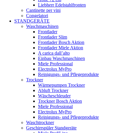
Liebherr Edelstahlfronten
Cantinette per vini
Congelatori
STANDGERÄTE
Waschmaschinen
Frontlader
Frontlader Slim
Frontlader Bosch Aktion
Frontlader Miele Aktion
A carica dall’alto
Einbau Waschmaschinen
Miele Professional
Electrolux MyPro
Reinigungs- und Pflegeprodukte
Trockner
Wärmepumpen Trockner
Abluft Trockner
Wäscheschleuder
Trockner Bosch Aktion
Miele Professional
Electrolux MyPro
Reinigungs- und Pflegeprodukte
Waschtrockner
Geschirrspüler Standgeräte