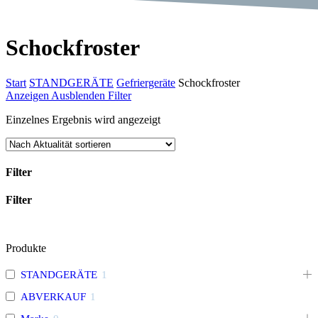
Schockfroster
Start
STANDGERÄTE
Gefriergeräte
Schockfroster
Anzeigen
Ausblenden
Filter
Einzelnes Ergebnis wird angezeigt
Filter
Filter
Filter
schließen
Produkte
STANDGERÄTE
1
ABVERKAUF
1