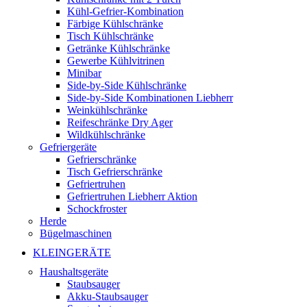
Kühl-Gefrier-Kombination
Färbige Kühlschränke
Tisch Kühlschränke
Getränke Kühlschränke
Gewerbe Kühlvitrinen
Minibar
Side-by-Side Kühlschränke
Side-by-Side Kombinationen Liebherr
Weinkühlschränke
Reifeschränke Dry Ager
Wildkühlschränke
Gefriergeräte
Gefrierschränke
Tisch Gefrierschränke
Gefriertruhen
Gefriertruhen Liebherr Aktion
Schockfroster
Herde
Bügelmaschinen
KLEINGERÄTE
Haushaltsgeräte
Staubsauger
Akku-Staubsauger