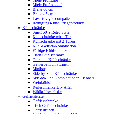
Miele ProfiLine
Miele Professional
Breite 60 cm
Breite 45 cm
Lavastoviglie compatte
Reinigungs- und Pflegeprodukte
Kühlschränke
Smeg 50′ s Retro Style
Kühlschränke mit 1 Tür
Kühlschränke mit 2 Türen
Kühl-Gefrier-Kombination
Färbige Kühlschränke
Tisch Kühlschränke
Getränke Kühlschränke
Gewerbe Kühlvitrinen
Minibar
Side-by-Side Kühlschränke
Side-by-Side Kombinationen Liebherr
Weinkühlschränke
Reifeschränke Dry Ager
Wildkühlschränke
Gefriergeräte
Gefrierschränke
Tisch Gefrierschränke
Gefriertruhen