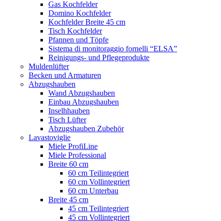
Gas Kochfelder
Domino Kochfelder
Kochfelder Breite 45 cm
Tisch Kochfelder
Pfannen und Töpfe
Sistema di monitoraggio fornelli “ELSA”
Reinigungs- und Pflegeprodukte
Muldenlüfter
Becken und Armaturen
Abzugshauben
Wand Abzugshauben
Einbau Abzugshauben
Inselhhauben
Tisch Lüfter
Abzugshauben Zubehör
Lavastoviglie
Miele ProfiLine
Miele Professional
Breite 60 cm
60 cm Teilintegriert
60 cm Vollintegriert
60 cm Unterbau
Breite 45 cm
45 cm Teilintegriert
45 cm Vollintegriert