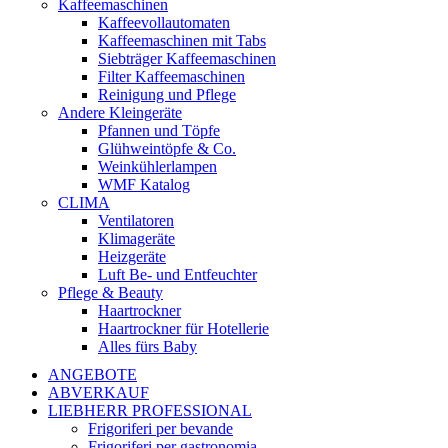
Kaffeemaschinen
Kaffeevollautomaten
Kaffeemaschinen mit Tabs
Siebträger Kaffeemaschinen
Filter Kaffeemaschinen
Reinigung und Pflege
Andere Kleingeräte
Pfannen und Töpfe
Glühweintöpfe & Co.
Weinkühlerlampen
WMF Katalog
CLIMA
Ventilatoren
Klimageräte
Heizgeräte
Luft Be- und Entfeuchter
Pflege & Beauty
Haartrockner
Haartrockner für Hotellerie
Alles fürs Baby
ANGEBOTE
ABVERKAUF
LIEBHERR PROFESSIONAL
Frigoriferi per bevande
Frigoriferi per gastronomia