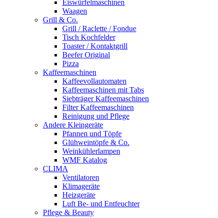
Eiswürfelmaschinen
Waagen
Grill & Co.
Grill / Raclette / Fondue
Tisch Kochfelder
Toaster / Kontaktgrill
Beefer Original
Pizza
Kaffeemaschinen
Kaffeevollautomaten
Kaffeemaschinen mit Tabs
Siebträger Kaffeemaschinen
Filter Kaffeemaschinen
Reinigung und Pflege
Andere Kleingeräte
Pfannen und Töpfe
Glühweintöpfe & Co.
Weinkühlerlampen
WMF Katalog
CLIMA
Ventilatoren
Klimageräte
Heizgeräte
Luft Be- und Entfeuchter
Pflege & Beauty