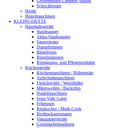
Gefriertruhen Liebherr Aktion
Schockfroster
Herde
Bügelmaschinen
KLEINGERÄTE
Haushaltsgeräte
Staubsauger
Akku-Staubsauger
Saugroboter
Dampfreiniger
Bügeleisen
Bügelstationen
Reinigungs- und Pflegeprodukte
Küchengeräte
Küchenmaschinen / Rührgeräte
Aufschnittmaschinen
Fleischwölfe / Wurstfüller
Mikrowellen / Backöfen
Nudelmaschinen
Sous-Vide Garer
Fritteusen
Reiskocher / Multi-Cook
Brotbackautomaten
Vakuumiergeräte
Getränkebehandlung