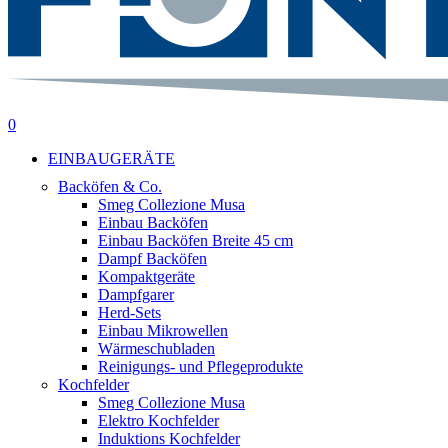
suche
0
Menu
EINBAUGERÄTE
Backöfen & Co.
Smeg Collezione Musa
Einbau Backöfen
Einbau Backöfen Breite 45 cm
Dampf Backöfen
Kompaktgeräte
Dampfgarer
Herd-Sets
Einbau Mikrowellen
Wärmeschubladen
Reinigungs- und Pflegeprodukte
Kochfelder
Smeg Collezione Musa
Elektro Kochfelder
Induktions Kochfelder