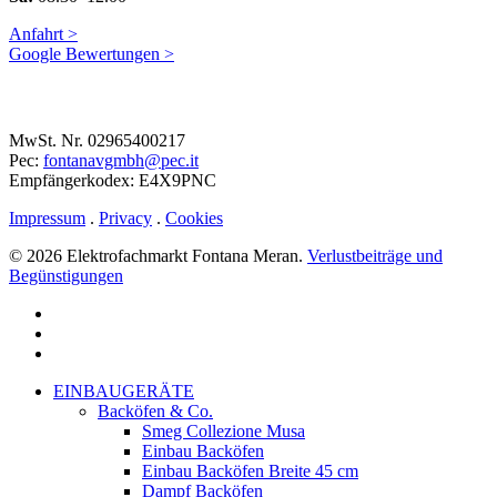
Anfahrt >
Google Bewertungen >
MwSt. Nr. 02965400217
Pec:
fontanavgmbh@pec.it
Empfängerkodex: E4X9PNC
Impressum
.
Privacy
.
Cookies
© 2026 Elektrofachmarkt Fontana Meran.
Verlustbeiträge und
Begünstigungen
facebook
google-
plus
instagram
Close
EINBAUGERÄTE
Menu
Backöfen & Co.
Smeg Collezione Musa
Einbau Backöfen
Einbau Backöfen Breite 45 cm
Dampf Backöfen