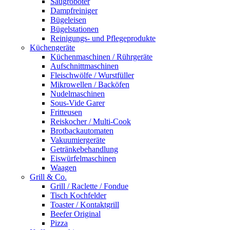
Saugroboter
Dampfreiniger
Bügeleisen
Bügelstationen
Reinigungs- und Pflegeprodukte
Küchengeräte
Küchenmaschinen / Rührgeräte
Aufschnittmaschinen
Fleischwölfe / Wurstfüller
Mikrowellen / Backöfen
Nudelmaschinen
Sous-Vide Garer
Fritteusen
Reiskocher / Multi-Cook
Brotbackautomaten
Vakuumiergeräte
Getränkebehandlung
Eiswürfelmaschinen
Waagen
Grill & Co.
Grill / Raclette / Fondue
Tisch Kochfelder
Toaster / Kontaktgrill
Beefer Original
Pizza