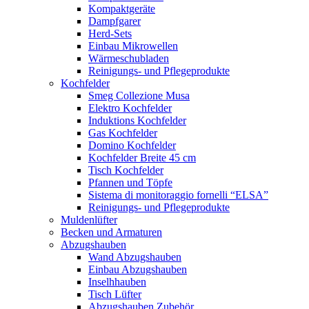
Kompaktgeräte
Dampfgarer
Herd-Sets
Einbau Mikrowellen
Wärmeschubladen
Reinigungs- und Pflegeprodukte
Kochfelder
Smeg Collezione Musa
Elektro Kochfelder
Induktions Kochfelder
Gas Kochfelder
Domino Kochfelder
Kochfelder Breite 45 cm
Tisch Kochfelder
Pfannen und Töpfe
Sistema di monitoraggio fornelli “ELSA”
Reinigungs- und Pflegeprodukte
Muldenlüfter
Becken und Armaturen
Abzugshauben
Wand Abzugshauben
Einbau Abzugshauben
Inselhhauben
Tisch Lüfter
Abzugshauben Zubehör