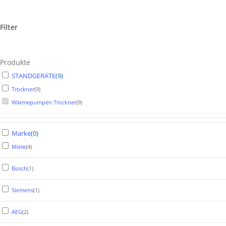
Filter
Produkte
STANDGERÄTE
(
9
)
Trockner
(
9
)
Wärmepumpen Trockner
(
9
)
Marke
(
0
)
Miele
(
4
)
Bosch
(
1
)
Siemens
(
1
)
AEG
(
2
)