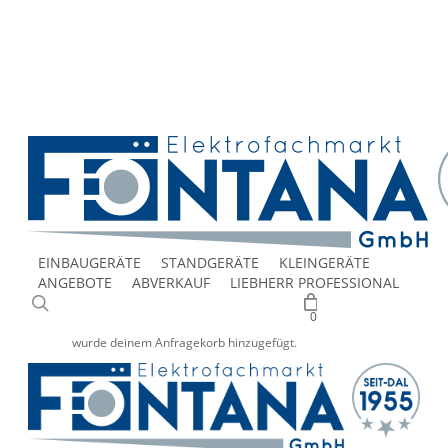
Skip
to
facebook
main
google-
content
plus
instagram
ÜBER UNS
UNSER GESCHÄFT
KONTAKT
JOB
LIEBHERR & BARTSCHER GEWERBEGERÄTE
Deutsch
Italiano
EINBAUGERÄTE
STANDGERÄTE
KLEINGERÄTE
ANGEBOTE
ABVERKAUF
LIEBHERR PROFESSIONAL
suche
0
wurde deinem Anfragekorb hinzugefügt.