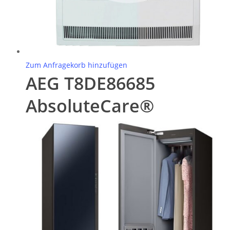
Zum Anfragekorb hinzufügen
AEG T8DE86685
AbsoluteCare®