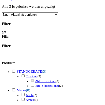
Nach
Alle 3 Ergebnisse werden angezeigt
Aktualität
sortiert
Filter
Filter
Filter
schließen
Filter
Produkte
STANDGERÄTE
(
3
)
Trockner
(
3
)
Abluft Trockner
(
3
)
Miele Professional
(
2
)
Marke
(
0
)
Miele
(
2
)
Amica
(
1
)