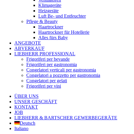
Klimageräte
Heizgeräte
Luft Be- und Entfeuchter
Pflege & Beauty
Haartrockner
Haartrockner für Hotellerie
Alles fürs Baby
ANGEBOTE
ABVERKAUF
LIEBHERR PROFESSIONAL
Frigoriferi per bevande
Frigoriferi per gastronomia
Congelatori verticali per gastronomia
Congelatori a pozzetto per gastronomia
Congelatori per gelati
Frigoriferi per vini
ÜBER UNS
UNSER GESCHÄFT
KONTAKT
JOB
LIEBHERR & BARTSCHER GEWERBEGERÄTE
Deutsch
Italiano