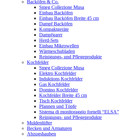
Menu
Backöfen & Co.
Smeg Collezione Musa
Einbau Backöfen
Einbau Backöfen Breite 45 cm
Dampf Backöfen
Kompaktgeräte
Dampfgarer
Herd-Sets
Einbau Mikrowellen
Wärmeschubladen
Reinigungs- und Pflegeprodukte
Kochfelder
Smeg Collezione Musa
Elektro Kochfelder
Induktions Kochfelder
Gas Kochfelder
Domino Kochfelder
Kochfelder Breite 45 cm
Tisch Kochfelder
Pfannen und Töpfe
Sistema di monitoraggio fornelli “ELSA”
Reinigungs- und Pflegeprodukte
Muldenlüfter
Becken und Armaturen
Abzugshauben