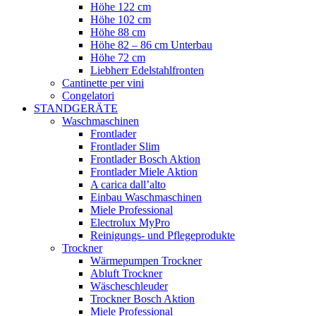
Höhe 122 cm
Höhe 102 cm
Höhe 88 cm
Höhe 82 – 86 cm Unterbau
Höhe 72 cm
Liebherr Edelstahlfronten
Cantinette per vini
Congelatori
STANDGERÄTE
Waschmaschinen
Frontlader
Frontlader Slim
Frontlader Bosch Aktion
Frontlader Miele Aktion
A carica dall’alto
Einbau Waschmaschinen
Miele Professional
Electrolux MyPro
Reinigungs- und Pflegeprodukte
Trockner
Wärmepumpen Trockner
Abluft Trockner
Wäscheschleuder
Trockner Bosch Aktion
Miele Professional