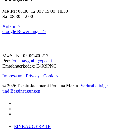
Mo-Fr:
08.30–12.00 / 15.00–18.30
Sa:
08.30–12.00
Anfahrt >
Google Bewertungen >
MwSt. Nr. 02965400217
Pec:
fontanavgmbh@pec.it
Empfängerkodex: E4X9PNC
Impressum
.
Privacy
.
Cookies
© 2026 Elektrofachmarkt Fontana Meran.
Verlustbeiträge
und Begünstigungen
facebook
google-
plus
instagram
Close
EINBAUGERÄTE