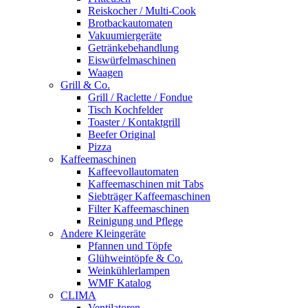
Reiskocher / Multi-Cook
Brotbackautomaten
Vakuumiergeräte
Getränkebehandlung
Eiswürfelmaschinen
Waagen
Grill & Co.
Grill / Raclette / Fondue
Tisch Kochfelder
Toaster / Kontaktgrill
Beefer Original
Pizza
Kaffeemaschinen
Kaffeevollautomaten
Kaffeemaschinen mit Tabs
Siebträger Kaffeemaschinen
Filter Kaffeemaschinen
Reinigung und Pflege
Andere Kleingeräte
Pfannen und Töpfe
Glühweintöpfe & Co.
Weinkühlerlampen
WMF Katalog
CLIMA
Ventilatoren