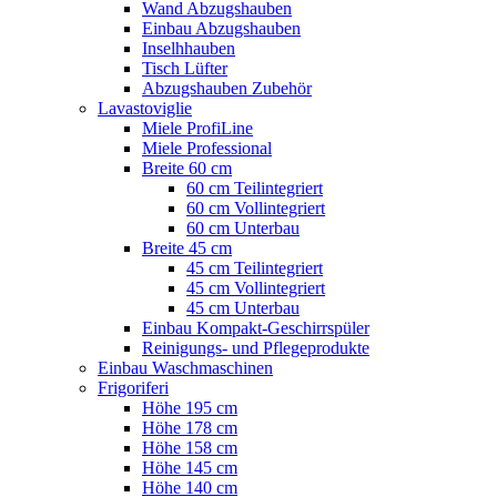
Wand Abzugshauben
Einbau Abzugshauben
Inselhhauben
Tisch Lüfter
Abzugshauben Zubehör
Lavastoviglie
Miele ProfiLine
Miele Professional
Breite 60 cm
60 cm Teilintegriert
60 cm Vollintegriert
60 cm Unterbau
Breite 45 cm
45 cm Teilintegriert
45 cm Vollintegriert
45 cm Unterbau
Einbau Kompakt-Geschirrspüler
Reinigungs- und Pflegeprodukte
Einbau Waschmaschinen
Frigoriferi
Höhe 195 cm
Höhe 178 cm
Höhe 158 cm
Höhe 145 cm
Höhe 140 cm