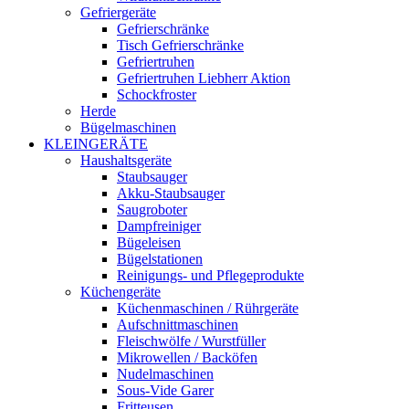
Gefriergeräte
Gefrierschränke
Tisch Gefrierschränke
Gefriertruhen
Gefriertruhen Liebherr Aktion
Schockfroster
Herde
Bügelmaschinen
KLEINGERÄTE
Haushaltsgeräte
Staubsauger
Akku-Staubsauger
Saugroboter
Dampfreiniger
Bügeleisen
Bügelstationen
Reinigungs- und Pflegeprodukte
Küchengeräte
Küchenmaschinen / Rührgeräte
Aufschnittmaschinen
Fleischwölfe / Wurstfüller
Mikrowellen / Backöfen
Nudelmaschinen
Sous-Vide Garer
Fritteusen