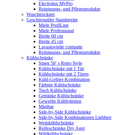
Electrolux MyPro
Reinigungs- und Pflegeprodukte
Waschtrockner
Geschirrspüler Standgeräte
Miele ProfiLine
Miele Professional
Breite 60 cm
Breite 45 cm
Lavastoviglie compatte
Reinigungs- und Pflegeprodukte
Kühlschränke
Smeg 50′ s Retro Style
Kühlschränke mit 1 Tür
Kühlschränke mit 2 Türen
Kühl-Gefrier-Kombination
Färbige Kühlschränke
Tisch Kühlschränke
Getränke Kühlschränke
Gewerbe Kühlvitrinen
Minibar
Side-by-Side Kühlschränke
Side-by-Side Kombinationen Liebherr
Weinkühlschränke
Reifeschränke Dry Ager
Wildkühlschränke