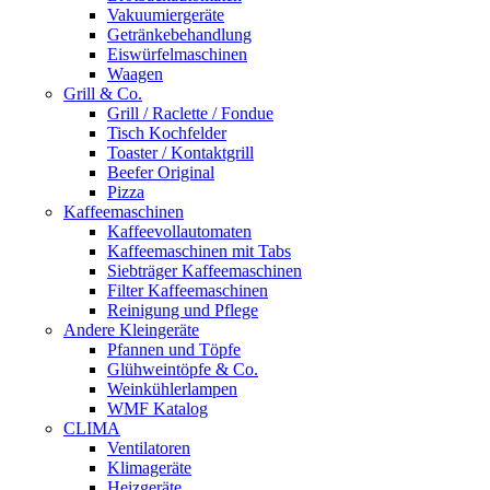
Vakuumiergeräte
Getränkebehandlung
Eiswürfelmaschinen
Waagen
Grill & Co.
Grill / Raclette / Fondue
Tisch Kochfelder
Toaster / Kontaktgrill
Beefer Original
Pizza
Kaffeemaschinen
Kaffeevollautomaten
Kaffeemaschinen mit Tabs
Siebträger Kaffeemaschinen
Filter Kaffeemaschinen
Reinigung und Pflege
Andere Kleingeräte
Pfannen und Töpfe
Glühweintöpfe & Co.
Weinkühlerlampen
WMF Katalog
CLIMA
Ventilatoren
Klimageräte
Heizgeräte