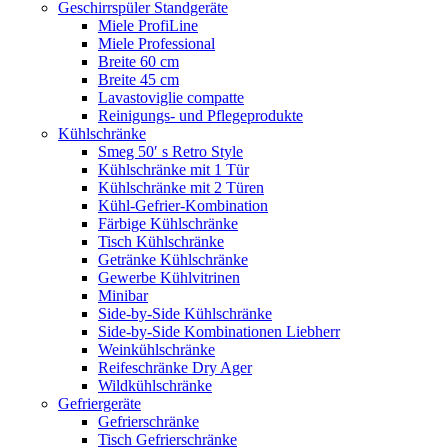
Geschirrspüler Standgeräte
Miele ProfiLine
Miele Professional
Breite 60 cm
Breite 45 cm
Lavastoviglie compatte
Reinigungs- und Pflegeprodukte
Kühlschränke
Smeg 50′ s Retro Style
Kühlschränke mit 1 Tür
Kühlschränke mit 2 Türen
Kühl-Gefrier-Kombination
Färbige Kühlschränke
Tisch Kühlschränke
Getränke Kühlschränke
Gewerbe Kühlvitrinen
Minibar
Side-by-Side Kühlschränke
Side-by-Side Kombinationen Liebherr
Weinkühlschränke
Reifeschränke Dry Ager
Wildkühlschränke
Gefriergeräte
Gefrierschränke
Tisch Gefrierschränke