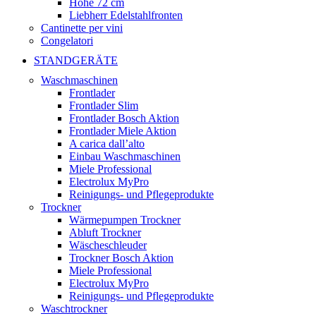
Höhe 72 cm
Liebherr Edelstahlfronten
Cantinette per vini
Congelatori
STANDGERÄTE
Waschmaschinen
Frontlader
Frontlader Slim
Frontlader Bosch Aktion
Frontlader Miele Aktion
A carica dall’alto
Einbau Waschmaschinen
Miele Professional
Electrolux MyPro
Reinigungs- und Pflegeprodukte
Trockner
Wärmepumpen Trockner
Abluft Trockner
Wäscheschleuder
Trockner Bosch Aktion
Miele Professional
Electrolux MyPro
Reinigungs- und Pflegeprodukte
Waschtrockner