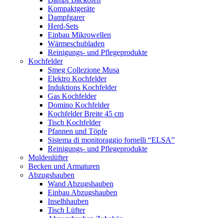
Kompaktgeräte
Dampfgarer
Herd-Sets
Einbau Mikrowellen
Wärmeschubladen
Reinigungs- und Pflegeprodukte
Kochfelder
Smeg Collezione Musa
Elektro Kochfelder
Induktions Kochfelder
Gas Kochfelder
Domino Kochfelder
Kochfelder Breite 45 cm
Tisch Kochfelder
Pfannen und Töpfe
Sistema di monitoraggio fornelli “ELSA”
Reinigungs- und Pflegeprodukte
Muldenlüfter
Becken und Armaturen
Abzugshauben
Wand Abzugshauben
Einbau Abzugshauben
Inselhhauben
Tisch Lüfter