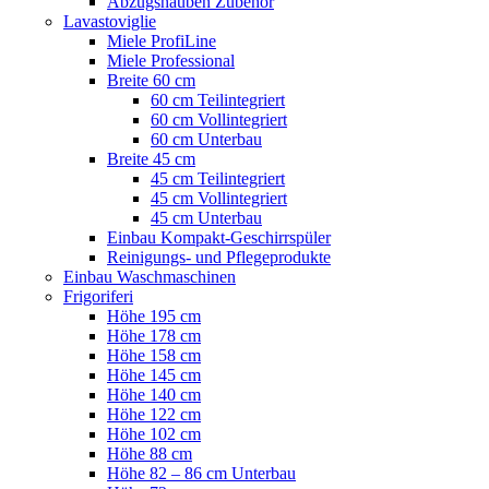
Abzugshauben Zubehör
Lavastoviglie
Miele ProfiLine
Miele Professional
Breite 60 cm
60 cm Teilintegriert
60 cm Vollintegriert
60 cm Unterbau
Breite 45 cm
45 cm Teilintegriert
45 cm Vollintegriert
45 cm Unterbau
Einbau Kompakt-Geschirrspüler
Reinigungs- und Pflegeprodukte
Einbau Waschmaschinen
Frigoriferi
Höhe 195 cm
Höhe 178 cm
Höhe 158 cm
Höhe 145 cm
Höhe 140 cm
Höhe 122 cm
Höhe 102 cm
Höhe 88 cm
Höhe 82 – 86 cm Unterbau