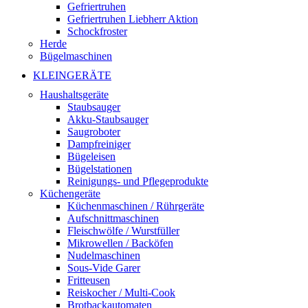
Gefriertruhen
Gefriertruhen Liebherr Aktion
Schockfroster
Herde
Bügelmaschinen
KLEINGERÄTE
Haushaltsgeräte
Staubsauger
Akku-Staubsauger
Saugroboter
Dampfreiniger
Bügeleisen
Bügelstationen
Reinigungs- und Pflegeprodukte
Küchengeräte
Küchenmaschinen / Rührgeräte
Aufschnittmaschinen
Fleischwölfe / Wurstfüller
Mikrowellen / Backöfen
Nudelmaschinen
Sous-Vide Garer
Fritteusen
Reiskocher / Multi-Cook
Brotbackautomaten