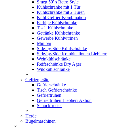
Smeg 50′ s Retro Style
Kühlschränke mit 1 Tür
Kühlschränke mit 2 Türen
Kühl-Gefrier-Kombination
Färbige Kühlschränke
Tisch Kühlschränke
Getränke Kühlschränke
Gewerbe Kühlvitrinen
Minibar
Side-by-Side Kühlschränke
Side-by-Side Kombinationen Liebherr
Weinkühlschränke
Reifeschränke Dry Ager
Wildkühlschränke
Gefriergeräte
Gefrierschränke
Tisch Gefrierschränke
Gefriertruhen
Gefriertruhen Liebherr Aktion
Schockfroster
Herde
Bügelmaschinen