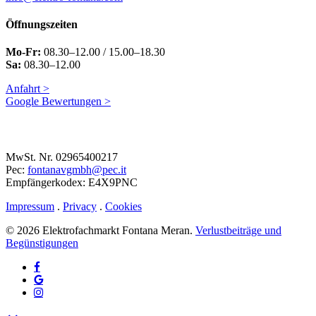
Öffnungszeiten
Mo-Fr:
08.30–12.00 / 15.00–18.30
Sa:
08.30–12.00
Anfahrt >
Google Bewertungen >
MwSt. Nr. 02965400217
Pec:
fontanavgmbh@pec.it
Empfängerkodex: E4X9PNC
Impressum
.
Privacy
.
Cookies
© 2026 Elektrofachmarkt Fontana Meran.
Verlustbeiträge und
Begünstigungen
facebook
google-
plus
instagram
Menu