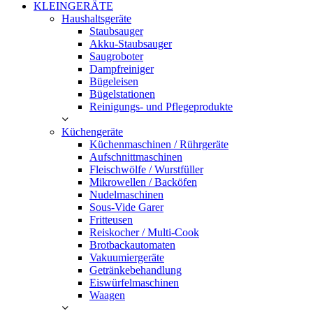
KLEINGERÄTE
Haushaltsgeräte
Staubsauger
Akku-Staubsauger
Saugroboter
Dampfreiniger
Bügeleisen
Bügelstationen
Reinigungs- und Pflegeprodukte
Küchengeräte
Küchenmaschinen / Rührgeräte
Aufschnittmaschinen
Fleischwölfe / Wurstfüller
Mikrowellen / Backöfen
Nudelmaschinen
Sous-Vide Garer
Fritteusen
Reiskocher / Multi-Cook
Brotbackautomaten
Vakuumiergeräte
Getränkebehandlung
Eiswürfelmaschinen
Waagen