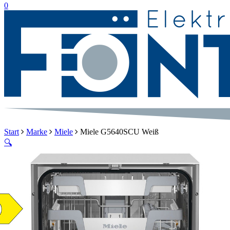
suche
0
Menu
Start
Marke
Miele
Miele G5640SCU Weiß
🔍