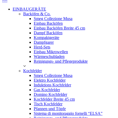
Close
EINBAUGERÄTE
Menu
Backöfen & Co.
Smeg Collezione Musa
Einbau Backöfen
Einbau Backöfen Breite 45 cm
Dampf Backöfen
Kompaktgeräte
Dampfgarer
Herd-Sets
Einbau Mikrowellen
Wärmeschubladen
Reinigungs- und Pflegeprodukte
Kochfelder
Smeg Collezione Musa
Elektro Kochfelder
Induktions Kochfelder
Gas Kochfelder
Domino Kochfelder
Kochfelder Breite 45 cm
Tisch Kochfelder
Pfannen und Töpfe
Sistema di monitoraggio fornelli “ELSA”