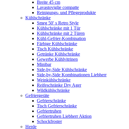
Breite 45 cm
Lavastoviglie compatte
Reinigungs- und Pflegeprodukte
Kühlschränke
Smeg 50′ s Retro Style
Kühlschränke mit 1 Tür
Kühlschränke mit 2 Türen
Kühl-Gefrier-Kombination
Färbige Kühlschränke
Tisch Kühlschränke
Getränke Kühlschränke
Gewerbe Kühlvitrinen
Minibar
Side-by-Side Kühlschränke
Side-by-Side Kombinationen Liebherr
Weinkühlschränke
Reifeschränke Dry Ager
Wildkühlschränke
Gefriergeräte
Gefrierschränke
Tisch Gefrierschränke
Gefriertruhen
Gefriertruhen Liebherr Aktion
Schockfroster
Herde