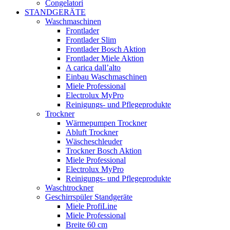
Congelatori
STANDGERÄTE
Waschmaschinen
Frontlader
Frontlader Slim
Frontlader Bosch Aktion
Frontlader Miele Aktion
A carica dall’alto
Einbau Waschmaschinen
Miele Professional
Electrolux MyPro
Reinigungs- und Pflegeprodukte
Trockner
Wärmepumpen Trockner
Abluft Trockner
Wäscheschleuder
Trockner Bosch Aktion
Miele Professional
Electrolux MyPro
Reinigungs- und Pflegeprodukte
Waschtrockner
Geschirrspüler Standgeräte
Miele ProfiLine
Miele Professional
Breite 60 cm