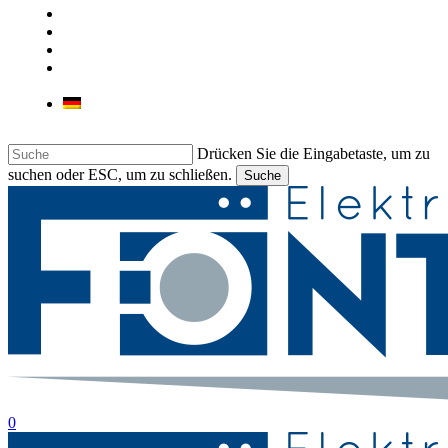
UNSER GESCHÄFT
KONTAKT
JOB
LIEBHERR & BARTSCHER
GEWERBEGERÄTE
Deutsch
Drücken Sie die Eingabetaste, um zu
suchen oder ESC, um zu schließen.
Suche
Suche
beenden
suche
0
Menu