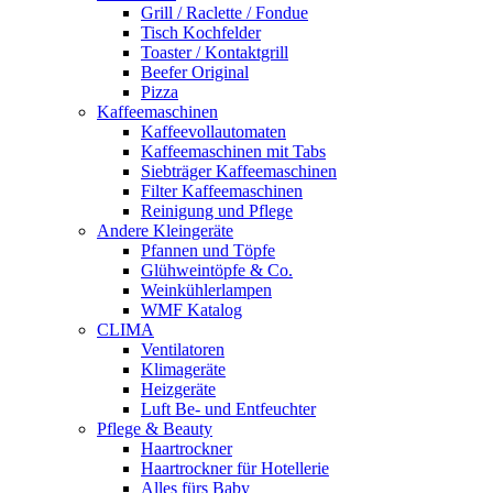
Grill / Raclette / Fondue
Tisch Kochfelder
Toaster / Kontaktgrill
Beefer Original
Pizza
Kaffeemaschinen
Kaffeevollautomaten
Kaffeemaschinen mit Tabs
Siebträger Kaffeemaschinen
Filter Kaffeemaschinen
Reinigung und Pflege
Andere Kleingeräte
Pfannen und Töpfe
Glühweintöpfe & Co.
Weinkühlerlampen
WMF Katalog
CLIMA
Ventilatoren
Klimageräte
Heizgeräte
Luft Be- und Entfeuchter
Pflege & Beauty
Haartrockner
Haartrockner für Hotellerie
Alles fürs Baby