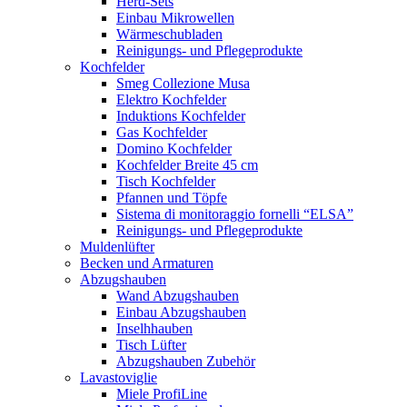
Herd-Sets
Einbau Mikrowellen
Wärmeschubladen
Reinigungs- und Pflegeprodukte
Kochfelder
Smeg Collezione Musa
Elektro Kochfelder
Induktions Kochfelder
Gas Kochfelder
Domino Kochfelder
Kochfelder Breite 45 cm
Tisch Kochfelder
Pfannen und Töpfe
Sistema di monitoraggio fornelli “ELSA”
Reinigungs- und Pflegeprodukte
Muldenlüfter
Becken und Armaturen
Abzugshauben
Wand Abzugshauben
Einbau Abzugshauben
Inselhhauben
Tisch Lüfter
Abzugshauben Zubehör
Lavastoviglie
Miele ProfiLine