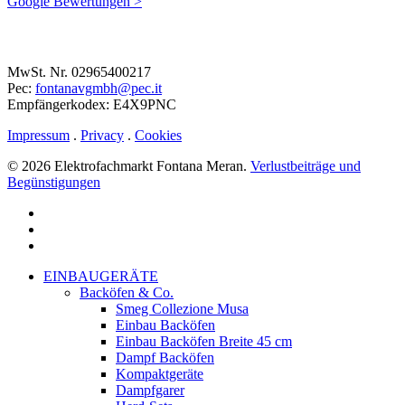
Google Bewertungen >
MwSt. Nr. 02965400217
Pec:
fontanavgmbh@pec.it
Empfängerkodex: E4X9PNC
Impressum
.
Privacy
.
Cookies
© 2026 Elektrofachmarkt Fontana Meran.
Verlustbeiträge und
Begünstigungen
facebook
google-
plus
instagram
Menu
Close
EINBAUGERÄTE
Menu
Backöfen & Co.
Smeg Collezione Musa
Einbau Backöfen
Einbau Backöfen Breite 45 cm
Dampf Backöfen
Kompaktgeräte
Dampfgarer