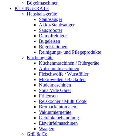
Bügelmaschinen
KLEINGERÄTE
Haushaltsgeräte
Staubsauger
Akku-Staubsauger
Saugroboter
Dampfreiniger
Bügeleisen
Bügelstationen
Reinigungs- und Pflegeprodukte
Küchengeräte
Küchenmaschinen / Rührgeräte
Aufschnittmaschinen
Fleischwölfe / Wurstfüller
Mikrowellen / Backöfen
Nudelmaschinen
Sous-Vide Garer
Fritteusen
Reiskocher / Multi-Cook
Brotbackautomaten
Vakuumiergeräte
Getränkebehandlung
Eiswürfelmaschinen
Waagen
Grill & Co.