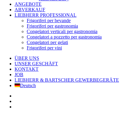
ANGEBOTE
ABVERKAUF
LIEBHERR PROFESSIONAL
Frigoriferi per bevande
Frigoriferi per gastronomia
Congelatori verticali per gastronomia
Congelatori a pozzetto per gastronomia
Congelatori per gelati
Frigoriferi per vini
ÜBER UNS
UNSER GESCHÄFT
KONTAKT
JOB
LIEBHERR & BARTSCHER GEWERBEGERÄTE
Deutsch
facebook
google-
plus
instagram