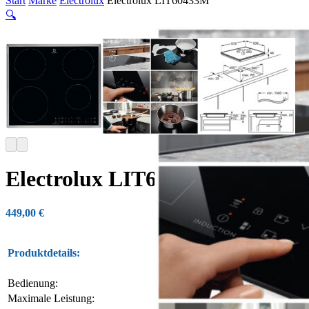
Start
Marke
Electrolux
Electrolux LIT60433M
🔍
Electrolux LIT60433M
449,00
€
Produktdetails:
Autarkes Induktionsk
Bedienung:
Touch Control
Maximale Leistung:
7.200 W