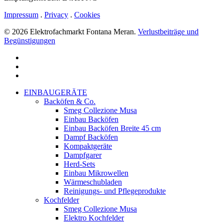
Impressum
.
Privacy
.
Cookies
© 2026 Elektrofachmarkt Fontana Meran.
Verlustbeiträge und
Begünstigungen
facebook
google-
plus
instagram
Close
EINBAUGERÄTE
Menu
Backöfen & Co.
Smeg Collezione Musa
Einbau Backöfen
Einbau Backöfen Breite 45 cm
Dampf Backöfen
Kompaktgeräte
Dampfgarer
Herd-Sets
Einbau Mikrowellen
Wärmeschubladen
Reinigungs- und Pflegeprodukte
Kochfelder
Smeg Collezione Musa
Elektro Kochfelder