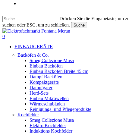
Italiano
Drücken Sie die Eingabetaste, um zu
suchen oder ESC, um zu schließen.
Suche
Suche
beenden
suche
0
Menu
EINBAUGERÄTE
Backöfen & Co.
Smeg Collezione Musa
Einbau Backöfen
Einbau Backöfen Breite 45 cm
Dampf Backöfen
Kompaktgeräte
Dampfgarer
Herd-Sets
Einbau Mikrowellen
Wärmeschubladen
Reinigungs- und Pflegeprodukte
Kochfelder
Smeg Collezione Musa
Elektro Kochfelder
Induktions Kochfelder