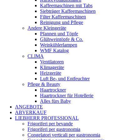
Kaffeemaschinen mit Tabs
Siebträger Kaffeemaschinen
Filter Kaffeemaschinen
Reinigung und Pflege
Andere Kleingeräte
Pfannen und Töpfe
Glühweintöpfe & Co.
Weinkühlerlampen
WMF Katalog
CLIMA
Ventilatoren
Klimageräte
Heizgeräte
Luft Be- und Entfeuchter
Pflege & Beauty
Haartrockner
Haartrockner für Hotellerie
Alles fürs Baby
ANGEBOTE
ABVERKAUF
LIEBHERR PROFESSIONAL
Frigoriferi per bevande
Frigoriferi per gastronomia
Congelatori verticali per gastronomia