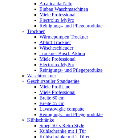
A carica dall’alto
Einbau Waschmaschinen
Miele Professional
Electrolux MyPro
Reinigungs- und Pflegeprodukte
Trockner
Wärmepumpen Trockner
Abluft Trockner
Wäscheschleuder
Trockner Bosch Aktion
Miele Professional
Electrolux MyPro
Reinigungs- und Pflegeprodukte
Waschtrockner
Geschirrspüler Standgeräte
Miele ProfiLine
Miele Professional
Breite 60 cm
Breite 45 cm
Lavastoviglie compatte
Reinigungs- und Pflegeprodukte
Kühlschränke
Smeg 50′ s Retro Style
Kühlschränke mit 1 Tür
Kühlschränke mit 2 Türen