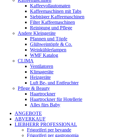
Kaffeemaschinen
Kaffeevollautomaten
Kaffeemaschinen mit Tabs
Siebträger Kaffeemaschinen
Filter Kaffeemaschinen
Reinigung und Pflege
Andere Kleingeräte
Pfannen und Töpfe
Glühweintöpfe & Co.
Weinkühlerlampen
WMF Katalog
CLIMA
Ventilatoren
Klimageräte
Heizgeräte
Luft Be- und Entfeuchter
Pflege & Beauty
Haartrockner
Haartrockner für Hotellerie
Alles fürs Baby
ANGEBOTE
ABVERKAUF
LIEBHERR PROFESSIONAL
Frigoriferi per bevande
Frigoriferi per gastronomia