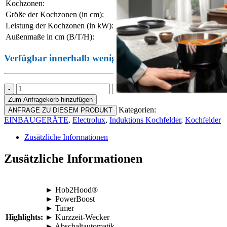
Kochzonen:
4 Induktions-Kochzone
Größe der Kochzonen (in cm):
1 x 21 / 1 x 14,5 / 2 x 18
Leistung der Kochzonen (in kW):
1 x 2,3 (3,7) / 1 x 1,4 (2,
Außenmaße in cm (B/T/H):
57,6 / 50,6 / 4,6
Verfügbar innerhalb weniger Tage
Electrolux
LIT60433M
Zum Anfragekorb hinzufügen
Menge
Kategorien:
ANFRAGE ZU DIESEM PRODUKT
EINBAUGERÄTE
,
Electrolux
,
Induktions Kochfelder
,
Kochfelder
Zusätzliche Informationen
Zusätzliche Informationen
► Hob2Hood®
► PowerBoost
► Timer
Highlights:
► Kurzzeit-Wecker
► Abschaltautomatik