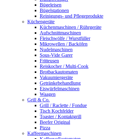
Bügeleisen
Bügelstationen
Reinigungs- und Pflegeprodukte
Küchengeräte
Küchenmaschinen / Rührgeräte
Aufschnittmaschinen
Fleischwölfe / Wurstfüller
Mikrowellen / Backöfen
Nudelmaschinen
Sous-Vide Garer
Fritteusen
Reiskocher / Multi-Cook
Brotbackautomaten
Vakuumiergeräte
Getränkebehandlung
Eiswürfelmaschinen
Waagen
Grill & Co.
Grill / Raclette / Fondue
Tisch Kochfelder
Toaster / Kontaktgrill
Beefer Original
Pizza
Kaffeemaschinen
Kaffeevollautomaten