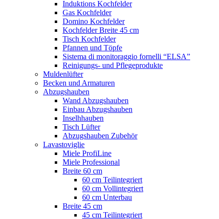
Induktions Kochfelder
Gas Kochfelder
Domino Kochfelder
Kochfelder Breite 45 cm
Tisch Kochfelder
Pfannen und Töpfe
Sistema di monitoraggio fornelli “ELSA”
Reinigungs- und Pflegeprodukte
Muldenlüfter
Becken und Armaturen
Abzugshauben
Wand Abzugshauben
Einbau Abzugshauben
Inselhhauben
Tisch Lüfter
Abzugshauben Zubehör
Lavastoviglie
Miele ProfiLine
Miele Professional
Breite 60 cm
60 cm Teilintegriert
60 cm Vollintegriert
60 cm Unterbau
Breite 45 cm
45 cm Teilintegriert