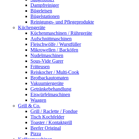
Dampfreiniger
Bügeleisen
Bügelstationen
Reinigungs- und Pflegeprodukte
Küchengeräte
Küchenmaschinen / Rührgeräte
Aufschnittmaschinen
Fleischwölfe / Wurstfüller
Mikrowellen / Backöfen
Nudelmaschinen
Sous-Vide Garer
Fritteusen
Reiskocher / Multi-Cook
Brotbackautomaten
Vakuumiergeräte
Getränkebehandlung
Eiswürfelmaschinen
Waagen
Grill & Co.
Grill / Raclette / Fondue
Tisch Kochfelder
Toaster / Kontaktgrill
Beefer Original
Pizza