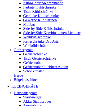
Kühl-Gefrier-Kombination
Färbige Kühlschränke
Tisch Kühlschränke
Getränke Kühlschränke
Gewerbe Kühlvitrinen
Minibar
Side-by-Side Kühlschränke
Side-by-Side Kombinationen Liebherr
Weinkühlschränke
Reifeschränke Dry Ager
Wildkühlschränke
Gefriergeräte
Gefrierschränke
Tisch Gefrierschränke
Gefriertruhen
Gefriertruhen Liebherr Aktion
Schockfroster
Herde
Bügelmaschinen
KLEINGERÄTE
Haushaltsgeräte
Staubsauger
Akku-Staubsauger
Saugroboter