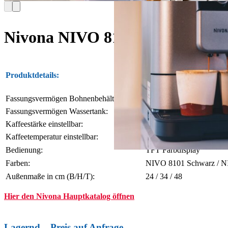
Nivona NIVO 8101 / 8103
Produktdetails:
Kaffee-Vollautomat
Fassungsvermögen Bohnenbehälter:
250 g
Fassungsvermögen Wassertank:
1,8 l
Kaffeestärke einstellbar:
in 5 Stufen
Kaffeetemperatur einstellbar:
in 3 Stufen
Bedienung:
TFT Farbdisplay
Farben:
NIVO 8101 Schwarz / N
Außenmaße in cm (B/H/T):
24 / 34 / 48
Hier den Nivona Hauptkatalog öffnen
Lagernd – Preis auf Anfrage