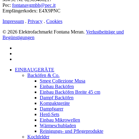
Pec:
fontanavgmbh@pec.it
Empfängerkodex: E4X9PNC
Impressum
.
Privacy
.
Cookies
© 2026 Elektrofachmarkt Fontana Meran.
Verlustbeiträge und
Begünstigungen
facebook
google-
plus
instagram
Menu
Close
EINBAUGERÄTE
Menu
Backöfen & Co.
Smeg Collezione Musa
Einbau Backöfen
Einbau Backöfen Breite 45 cm
Dampf Backöfen
Kompaktgeräte
Dampfgarer
Herd-Sets
Einbau Mikrowellen
Wärmeschubladen
Reinigungs- und Pflegeprodukte
Kochfelder