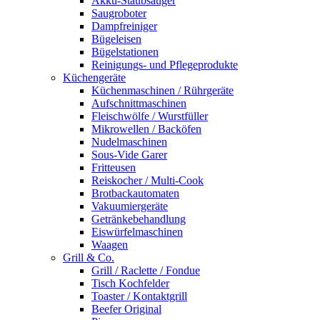
Akku-Staubsauger
Saugroboter
Dampfreiniger
Bügeleisen
Bügelstationen
Reinigungs- und Pflegeprodukte
Küchengeräte
Küchenmaschinen / Rührgeräte
Aufschnittmaschinen
Fleischwölfe / Wurstfüller
Mikrowellen / Backöfen
Nudelmaschinen
Sous-Vide Garer
Fritteusen
Reiskocher / Multi-Cook
Brotbackautomaten
Vakuumiergeräte
Getränkebehandlung
Eiswürfelmaschinen
Waagen
Grill & Co.
Grill / Raclette / Fondue
Tisch Kochfelder
Toaster / Kontaktgrill
Beefer Original