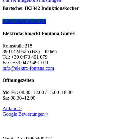
Zum Anfragekorb hinzufügen
Bartscher IK3342 Induktionskocher
Share
Share
Share
Share
Pin
Elektrofachmarkt Fontana GmbH
Romstraße 218
39012 Meran (BZ) – Italien
Tel: +39 0473 491 079
Fax: +39 0473 491 071
info@elektro-fontana.com
Öffnungszeiten
Mo-Fr:
08.30–12.00 / 15.00–18.30
Sa:
08.30–12.00
Anfahrt >
Google Bewertungen >
MwSt. Nr. 02965400217