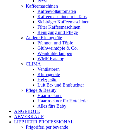
Pizza
Kaffeemaschinen
Kaffeevollautomaten
Kaffeemaschinen mit Tabs
Siebträger Kaffeemaschinen
Filter Kaffeemaschinen
Reinigung und Pflege
Andere Kleingeräte
Pfannen und Töpfe
Glühweintöpfe & Co.
Weinkühlerlampen
WMF Katalog
CLIMA
Ventilatoren
Klimageräte
Heizgeräte
Luft Be- und Entfeuchter
Pflege & Beauty
Haartrockner
Haartrockner für Hotellerie
Alles fürs Baby
ANGEBOTE
ABVERKAUF
LIEBHERR PROFESSIONAL
Frigoriferi per bevande