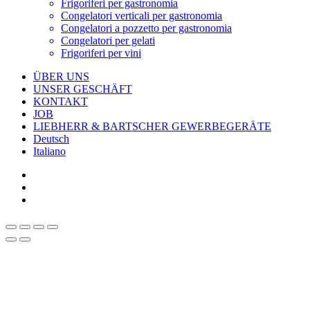
Frigoriferi per gastronomia
Congelatori verticali per gastronomia
Congelatori a pozzetto per gastronomia
Congelatori per gelati
Frigoriferi per vini
ÜBER UNS
UNSER GESCHÄFT
KONTAKT
JOB
LIEBHERR & BARTSCHER GEWERBEGERÄTE
Deutsch
Italiano
facebook
google-
plus
instagram