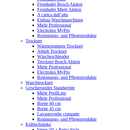
Frontlader Bosch Aktion
Frontlader Miele Aktion
A carica dall’alto
Einbau Waschmaschinen
Miele Professional
Electrolux MyPro
Reinigungs- und Pflegeprodukte
Trockner
Wärmepumpen Trockner
Abluft Trockner
Wäscheschleuder
Trockner Bosch Aktion
Miele Professional
Electrolux MyPro
Reinigungs- und Pflegeprodukte
Waschtrockner
Geschirrspüler Standgeräte
Miele ProfiLine
Miele Professional
Breite 60 cm
Breite 45 cm
Lavastoviglie compatte
Reinigungs- und Pflegeprodukte
Kühlschränke
Smeg 50′ s Retro Style