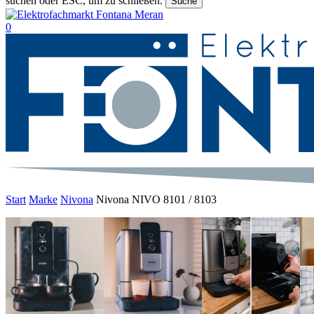
suchen oder ESC, um zu schließen.
Suche
Suche
beenden
suche
0
Menu
Start
Marke
Nivona
Nivona NIVO 8101 / 8103