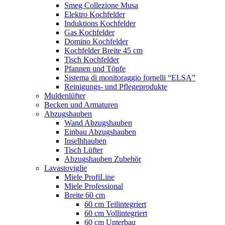
Smeg Collezione Musa
Elektro Kochfelder
Induktions Kochfelder
Gas Kochfelder
Domino Kochfelder
Kochfelder Breite 45 cm
Tisch Kochfelder
Pfannen und Töpfe
Sistema di monitoraggio fornelli “ELSA”
Reinigungs- und Pflegeprodukte
Muldenlüfter
Becken und Armaturen
Abzugshauben
Wand Abzugshauben
Einbau Abzugshauben
Inselhhauben
Tisch Lüfter
Abzugshauben Zubehör
Lavastoviglie
Miele ProfiLine
Miele Professional
Breite 60 cm
60 cm Teilintegriert
60 cm Vollintegriert
60 cm Unterbau