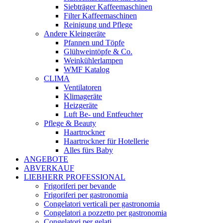
Siebträger Kaffeemaschinen
Filter Kaffeemaschinen
Reinigung und Pflege
Andere Kleingeräte
Pfannen und Töpfe
Glühweintöpfe & Co.
Weinkühlerlampen
WMF Katalog
CLIMA
Ventilatoren
Klimageräte
Heizgeräte
Luft Be- und Entfeuchter
Pflege & Beauty
Haartrockner
Haartrockner für Hotellerie
Alles fürs Baby
ANGEBOTE
ABVERKAUF
LIEBHERR PROFESSIONAL
Frigoriferi per bevande
Frigoriferi per gastronomia
Congelatori verticali per gastronomia
Congelatori a pozzetto per gastronomia
Congelatori per gelati