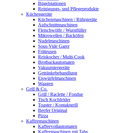
Bügelstationen
Reinigungs- und Pflegeprodukte
Küchengeräte
Küchenmaschinen / Rührgeräte
Aufschnittmaschinen
Fleischwölfe / Wurstfüller
Mikrowellen / Backöfen
Nudelmaschinen
Sous-Vide Garer
Fritteusen
Reiskocher / Multi-Cook
Brotbackautomaten
Vakuumiergeräte
Getränkebehandlung
Eiswürfelmaschinen
Waagen
Grill & Co.
Grill / Raclette / Fondue
Tisch Kochfelder
Toaster / Kontaktgrill
Beefer Original
Pizza
Kaffeemaschinen
Kaffeevollautomaten
Kaffeemaschinen mit Tabs