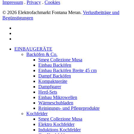
Impressum
.
Privacy
.
Cookies
© 2026 Elektrofachmarkt Fontana Meran.
Verlustbeiträge und
Begünstigungen
facebook
google-
plus
instagram
Menu
Close
EINBAUGERÄTE
Menu
Backöfen & Co.
Smeg Collezione Musa
Einbau Backöfen
Einbau Backöfen Breite 45 cm
Dampf Backöfen
Kompaktgeräte
Dampfgarer
Herd-Sets
Einbau Mikrowellen
Wärmeschubladen
Reinigungs- und Pflegeprodukte
Kochfelder
Smeg Collezione Musa
Elektro Kochfelder
Induktions Kochfelder