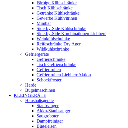
Färbige Kühlschränke
Tisch Kühlschränke
Getränke Kühlschränke
Gewerbe Kühlvitrinen
Minibar
Side-by-Side Kühlschränke
Side-by-Side Kombinationen Liebherr
Weinkühlschränke
Reifeschränke Dry Ager
Wildkühlschränke
Gefriergeräte
Gefrierschränke
Tisch Gefrierschränke
Gefriertruhen
Gefriertruhen Liebherr Aktion
Schockfroster
Herde
Bügelmaschinen
KLEINGERÄTE
Haushaltsgeräte
Staubsauger
Akku-Staubsauger
Saugroboter
Dampfreiniger
Bügeleisen