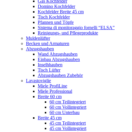
Gas Kochfelder
Domino Kochfelder
Kochfelder Breite 45 cm
Tisch Kochfelder
Pfannen und Töpfe
Sistema di monitoraggio fornelli “ELSA”
Reinigungs- und Pflegeprodukte
Muldenlüfter
Becken und Armaturen
Abzugshauben
Wand Abzugshauben
Einbau Abzugshauben
Inselhhauben
Tisch Lüfter
Abzugshauben Zubehör
Lavastoviglie
Miele ProfiLine
Miele Professional
Breite 60 cm
60 cm Teilintegriert
60 cm Vollintegriert
60 cm Unterbau
Breite 45 cm
45 cm Teilintegriert
45 cm Vollintegriert