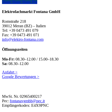
Share
Share
Share
Share
Pin
Elektrofachmarkt Fontana GmbH
Romstraße 218
39012 Meran (BZ) – Italien
Tel: +39 0473 491 079
Fax: +39 0473 491 071
info@elektro-fontana.com
Öffnungszeiten
Mo-Fr:
08.30–12.00 / 15.00–18.30
Sa:
08.30–12.00
Anfahrt >
Google Bewertungen >
MwSt. Nr. 02965400217
Pec:
fontanavgmbh@pec.it
Empfängerkodex: E4X9PNC