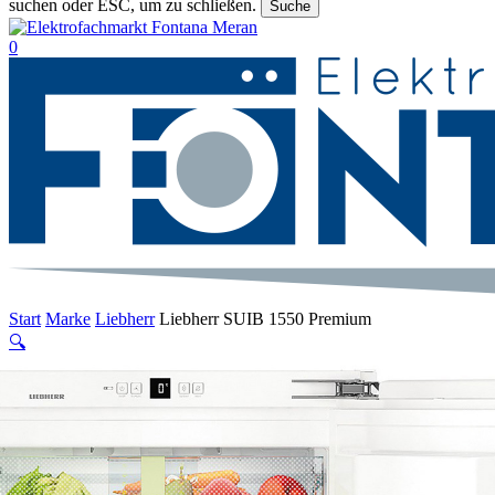
suchen oder ESC, um zu schließen.
Suche
Suche
beenden
suche
0
Menu
Start
Marke
Liebherr
Liebherr SUIB 1550 Premium
🔍