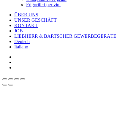
Frigoriferi per vini
ÜBER UNS
UNSER GESCHÄFT
KONTAKT
JOB
LIEBHERR & BARTSCHER GEWERBEGERÄTE
Deutsch
Italiano
facebook
google-
plus
instagram