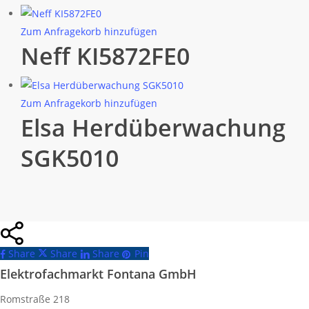
Zum Anfragekorb hinzufügen
Neff KI5872FE0
Zum Anfragekorb hinzufügen
Elsa Herdüberwachung
SGK5010
Share
Share
Share
Share
Pin
Elektrofachmarkt Fontana GmbH
Romstraße 218