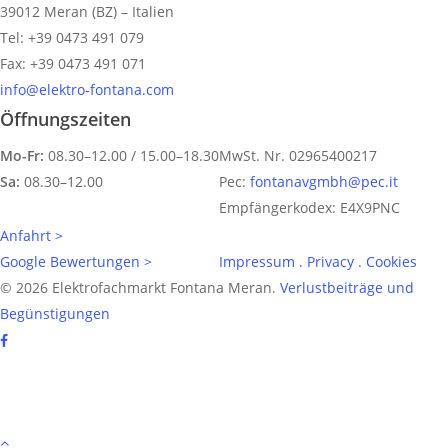
39012 Meran (BZ) – Italien
Tel: +39 0473 491 079
Fax: +39 0473 491 071
info@elektro-fontana.com
Öffnungszeiten
Mo-Fr:
08.30–12.00 / 15.00–18.30
MwSt. Nr. 02965400217
Sa:
08.30–12.00
Pec:
fontanavgmbh@pec.it
Empfängerkodex: E4X9PNC
Anfahrt >
Google Bewertungen >
Impressum
.
Privacy
.
Cookies
© 2026 Elektrofachmarkt Fontana Meran.
Verlustbeiträge und
Begünstigungen
facebook
google-
plus
instagram