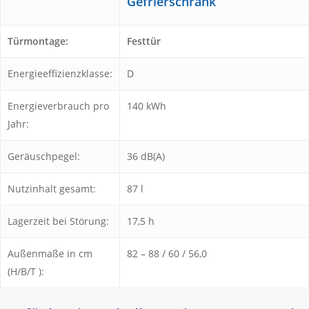
Gefrierschrank
Türmontage:
Festtür
Energieeffizienzklasse:
D
Energieverbrauch pro
140 kWh
Jahr:
Geräuschpegel:
36 dB(A)
Nutzinhalt gesamt:
87 l
Lagerzeit bei Störung:
17,5 h
Außenmaße in cm
82 – 88 / 60 / 56,0
(H/B/T ):