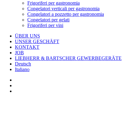
Frigoriferi per gastronomia
Congelatori verticali per gastronomia
Congelatori a pozzetto per gastronomia
Congelatori per gelati
Frigoriferi per vini
ÜBER UNS
UNSER GESCHÄFT
KONTAKT
JOB
LIEBHERR & BARTSCHER GEWERBEGERÄTE
Deutsch
Italiano
facebook
google-
plus
instagram