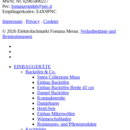
MwSt. Nr. 02965400217
Pec:
fontanavgmbh@pec.it
Empfängerkodex: E4X9PNC
Impressum
.
Privacy
.
Cookies
© 2026 Elektrofachmarkt Fontana Meran.
Verlustbeiträge und
Begünstigungen
facebook
google-
plus
instagram
Menu
Close
EINBAUGERÄTE
Menu
Backöfen & Co.
Smeg Collezione Musa
Einbau Backöfen
Einbau Backöfen Breite 45 cm
Dampf Backöfen
Kompaktgeräte
Dampfgarer
Herd-Sets
Einbau Mikrowellen
Wärmeschubladen
Reinigungs- und Pflegeprodukte
Kochfelder