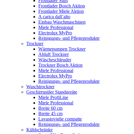
Frontlader Slim
Frontlader Bosch Aktion
Frontlader Miele Aktion
A carica dall’alto
Einbau Waschmaschinen
Miele Professional
Electrolux MyPro
Reinigungs- und Pflegeprodukte
Trockner
Wärmepumpen Trockner
Abluft Trockner
Wäscheschleuder
Trockner Bosch Aktion
Miele Professional
Electrolux MyPro
Reinigungs- und Pflegeprodukte
Waschtrockner
Geschirrspüler Standgeräte
Miele ProfiLine
Miele Professional
Breite 60 cm
Breite 45 cm
Lavastoviglie compatte
Reinigungs- und Pflegeprodukte
Kühlschränke