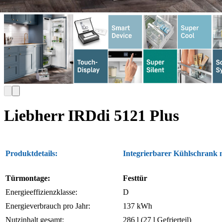
Liebherr IRDdi 5121 Plus
Produktdetails:
Integrierbarer Kühlschrank 
Türmontage:
Festtür
Energieeffizienzklasse:
D
Energieverbrauch pro Jahr:
137 kWh
Nutzinhalt gesamt:
286 l (27 l Gefrierteil)