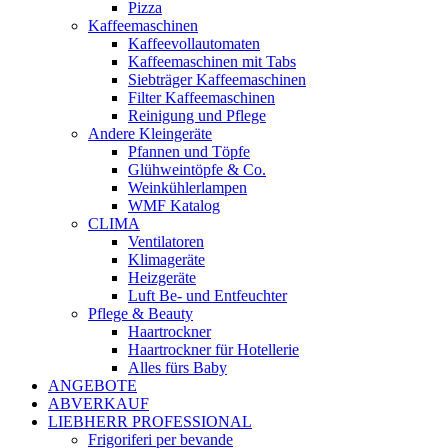
Pizza
Kaffeemaschinen
Kaffeevollautomaten
Kaffeemaschinen mit Tabs
Siebträger Kaffeemaschinen
Filter Kaffeemaschinen
Reinigung und Pflege
Andere Kleingeräte
Pfannen und Töpfe
Glühweintöpfe & Co.
Weinkühlerlampen
WMF Katalog
CLIMA
Ventilatoren
Klimageräte
Heizgeräte
Luft Be- und Entfeuchter
Pflege & Beauty
Haartrockner
Haartrockner für Hotellerie
Alles fürs Baby
ANGEBOTE
ABVERKAUF
LIEBHERR PROFESSIONAL
Frigoriferi per bevande