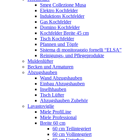
Smeg Collezione Musa
Elektro Kochfelder
Induktions Kochfelder
Gas Kochfelder
Domino Kochfelder
Kochfelder Breite 45 cm
Tisch Kochfelder
Pfannen und Töpfe
Sistema di monitoraggio fornelli “ELSA”
Reinigungs- und Pflegeprodukte
Muldenlüfter
Becken und Armaturen
Abzugshauben
Wand Abzugshauben
Einbau Abzugshauben
Inselhhauben
Tisch Lüfter
Abzugshauben Zubehör
Lavastoviglie
Miele ProfiLine
Miele Professional
Breite 60 cm
60 cm Teilintegriert
60 cm Vollintegriert
60 cm Unterbau