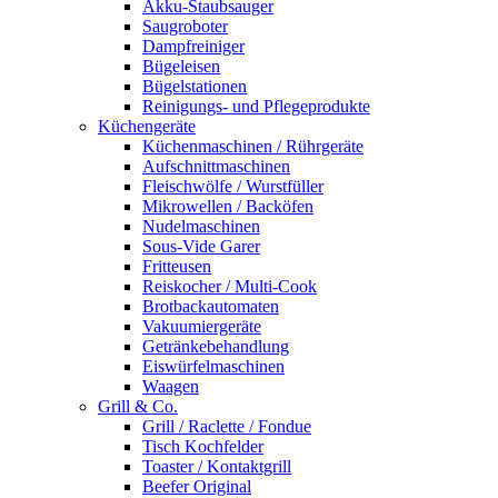
Akku-Staubsauger
Saugroboter
Dampfreiniger
Bügeleisen
Bügelstationen
Reinigungs- und Pflegeprodukte
Küchengeräte
Küchenmaschinen / Rührgeräte
Aufschnittmaschinen
Fleischwölfe / Wurstfüller
Mikrowellen / Backöfen
Nudelmaschinen
Sous-Vide Garer
Fritteusen
Reiskocher / Multi-Cook
Brotbackautomaten
Vakuumiergeräte
Getränkebehandlung
Eiswürfelmaschinen
Waagen
Grill & Co.
Grill / Raclette / Fondue
Tisch Kochfelder
Toaster / Kontaktgrill
Beefer Original