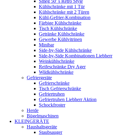
Smeg 50′ s Retro Style
Kühlschränke mit 1 Tür
Kühlschränke mit 2 Türen
Kühl-Gefrier-Kombination
Färbige Kühlschränke
Tisch Kühlschränke
Getränke Kühlschränke
Gewerbe Kühlvitrinen
Minibar
Side-by-Side Kühlschränke
Side-by-Side Kombinationen Liebherr
Weinkühlschränke
Reifeschränke Dry Ager
Wildkühlschränke
Gefriergeräte
Gefrierschränke
Tisch Gefrierschränke
Gefriertruhen
Gefriertruhen Liebherr Aktion
Schockfroster
Herde
Bügelmaschinen
KLEINGERÄTE
Haushaltsgeräte
Staubsauger