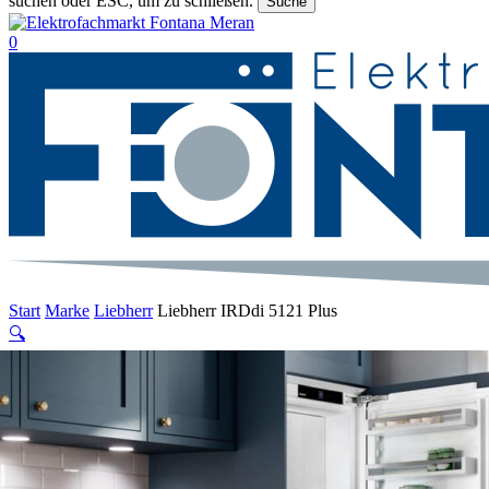
suchen oder ESC, um zu schließen.
Suche
Suche
beenden
suche
0
Menu
Start
Marke
Liebherr
Liebherr IRDdi 5121 Plus
🔍