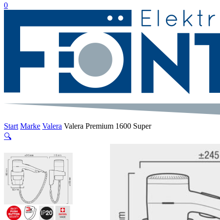
suche
0
Menu
Start
Marke
Valera
Valera Premium 1600 Super
🔍