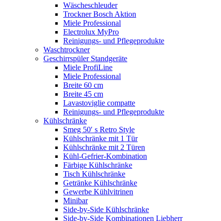
Wäscheschleuder
Trockner Bosch Aktion
Miele Professional
Electrolux MyPro
Reinigungs- und Pflegeprodukte
Waschtrockner
Geschirrspüler Standgeräte
Miele ProfiLine
Miele Professional
Breite 60 cm
Breite 45 cm
Lavastoviglie compatte
Reinigungs- und Pflegeprodukte
Kühlschränke
Smeg 50′ s Retro Style
Kühlschränke mit 1 Tür
Kühlschränke mit 2 Türen
Kühl-Gefrier-Kombination
Färbige Kühlschränke
Tisch Kühlschränke
Getränke Kühlschränke
Gewerbe Kühlvitrinen
Minibar
Side-by-Side Kühlschränke
Side-by-Side Kombinationen Liebherr