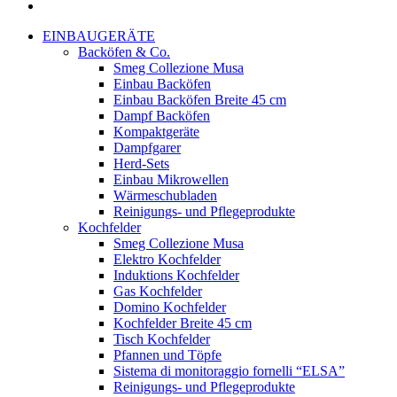
plus
instagram
Menu
Close
EINBAUGERÄTE
Menu
Backöfen & Co.
Smeg Collezione Musa
Einbau Backöfen
Einbau Backöfen Breite 45 cm
Dampf Backöfen
Kompaktgeräte
Dampfgarer
Herd-Sets
Einbau Mikrowellen
Wärmeschubladen
Reinigungs- und Pflegeprodukte
Kochfelder
Smeg Collezione Musa
Elektro Kochfelder
Induktions Kochfelder
Gas Kochfelder
Domino Kochfelder
Kochfelder Breite 45 cm
Tisch Kochfelder
Pfannen und Töpfe
Sistema di monitoraggio fornelli “ELSA”
Reinigungs- und Pflegeprodukte