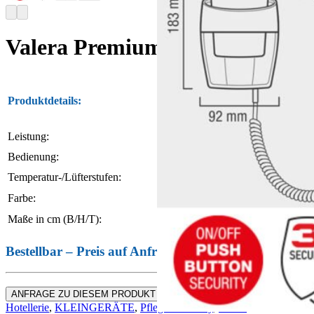
Valera Premium 1600 Super
Produktdetails:
Haartrockner mit Wandhalte
Leistung:
1.600 W
Bedienung:
Schiebetaste
Temperatur-/Lüfterstufen:
3 Temperaturstufen, 2 Lüfterstu
Farbe:
Weiß
Maße in cm (B/H/T):
24,5 / 18,3 (42 mit Kabel) / 11,5
Bestellbar – Preis auf Anfrage
Kategorien:
Haartrockner für
ANFRAGE ZU DIESEM PRODUKT
Hotellerie
,
KLEINGERÄTE
,
Pflege & Beauty
,
Valera