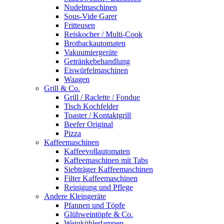
Nudelmaschinen
Sous-Vide Garer
Fritteusen
Reiskocher / Multi-Cook
Brotbackautomaten
Vakuumiergeräte
Getränkebehandlung
Eiswürfelmaschinen
Waagen
Grill & Co.
Grill / Raclette / Fondue
Tisch Kochfelder
Toaster / Kontaktgrill
Beefer Original
Pizza
Kaffeemaschinen
Kaffeevollautomaten
Kaffeemaschinen mit Tabs
Siebträger Kaffeemaschinen
Filter Kaffeemaschinen
Reinigung und Pflege
Andere Kleingeräte
Pfannen und Töpfe
Glühweintöpfe & Co.
Weinkühlerlampen