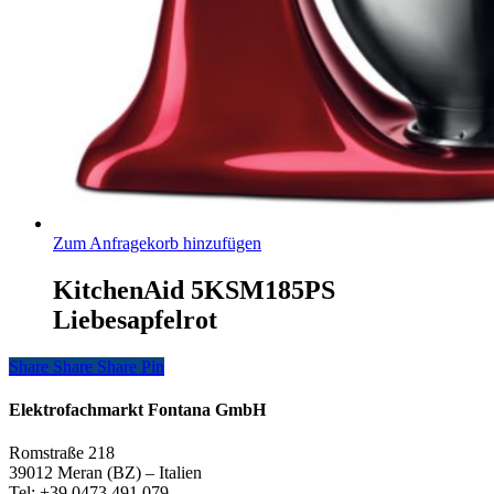
Zum Anfragekorb hinzufügen
KitchenAid 5KSM185PS
Liebesapfelrot
Share
Share
Share
Share
Pin
Elektrofachmarkt Fontana GmbH
Romstraße 218
39012 Meran (BZ) – Italien
Tel: +39 0473 491 079