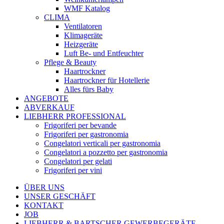
WMF Katalog
CLIMA
Ventilatoren
Klimageräte
Heizgeräte
Luft Be- und Entfeuchter
Pflege & Beauty
Haartrockner
Haartrockner für Hotellerie
Alles fürs Baby
ANGEBOTE
ABVERKAUF
LIEBHERR PROFESSIONAL
Frigoriferi per bevande
Frigoriferi per gastronomia
Congelatori verticali per gastronomia
Congelatori a pozzetto per gastronomia
Congelatori per gelati
Frigoriferi per vini
ÜBER UNS
UNSER GESCHÄFT
KONTAKT
JOB
LIEBHERR & BARTSCHER GEWERBEGERÄTE