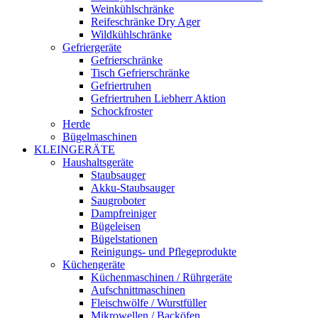
Weinkühlschränke
Reifeschränke Dry Ager
Wildkühlschränke
Gefriergeräte
Gefrierschränke
Tisch Gefrierschränke
Gefriertruhen
Gefriertruhen Liebherr Aktion
Schockfroster
Herde
Bügelmaschinen
KLEINGERÄTE
Haushaltsgeräte
Staubsauger
Akku-Staubsauger
Saugroboter
Dampfreiniger
Bügeleisen
Bügelstationen
Reinigungs- und Pflegeprodukte
Küchengeräte
Küchenmaschinen / Rührgeräte
Aufschnittmaschinen
Fleischwölfe / Wurstfüller
Mikrowellen / Backöfen