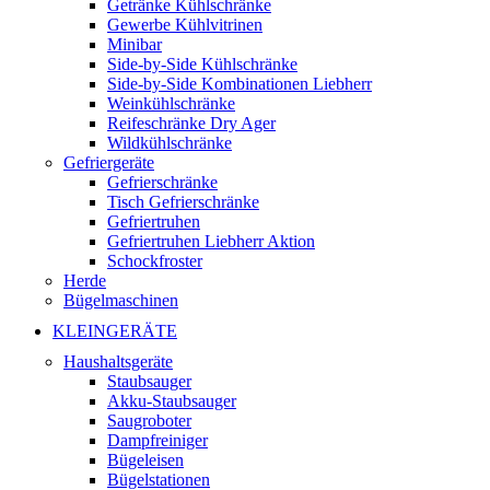
Getränke Kühlschränke
Gewerbe Kühlvitrinen
Minibar
Side-by-Side Kühlschränke
Side-by-Side Kombinationen Liebherr
Weinkühlschränke
Reifeschränke Dry Ager
Wildkühlschränke
Gefriergeräte
Gefrierschränke
Tisch Gefrierschränke
Gefriertruhen
Gefriertruhen Liebherr Aktion
Schockfroster
Herde
Bügelmaschinen
KLEINGERÄTE
Haushaltsgeräte
Staubsauger
Akku-Staubsauger
Saugroboter
Dampfreiniger
Bügeleisen
Bügelstationen