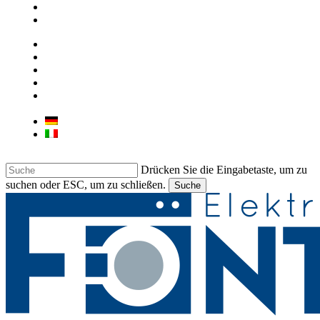
google-
plus
instagram
ÜBER UNS
UNSER GESCHÄFT
KONTAKT
JOB
LIEBHERR & BARTSCHER
GEWERBEGERÄTE
Deutsch
Italiano
Drücken Sie die Eingabetaste, um zu
suchen oder ESC, um zu schließen.
Suche
Suche
beenden