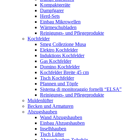
Kompaktgeräte
Dampfgarer
Herd-Sets
Einbau Mikrowellen
Wärmeschubladen
Reinigungs- und Pflegeprodukte
Kochfelder
Smeg Collezione Musa
Elektro Kochfelder
Induktions Kochfelder
Gas Kochfelder
Domino Kochfelder
Kochfelder Breite 45 cm
Tisch Kochfelder
Pfannen und Töpfe
Sistema di monitoraggio fornelli “ELSA”
Reinigungs- und Pflegeprodukte
Muldenlüfter
Becken und Armaturen
Abzugshauben
Wand Abzugshauben
Einbau Abzugshauben
Inselhhauben
Tisch Lüfter
Abzugshauben Zubehör