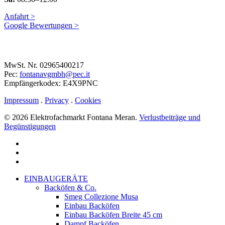
Anfahrt >
Google Bewertungen >
MwSt. Nr. 02965400217
Pec:
fontanavgmbh@pec.it
Empfängerkodex: E4X9PNC
Impressum
.
Privacy
.
Cookies
© 2026 Elektrofachmarkt Fontana Meran.
Verlustbeiträge und
Begünstigungen
facebook
google-
plus
instagram
Close
EINBAUGERÄTE
Menu
Backöfen & Co.
Smeg Collezione Musa
Einbau Backöfen
Einbau Backöfen Breite 45 cm
Dampf Backöfen