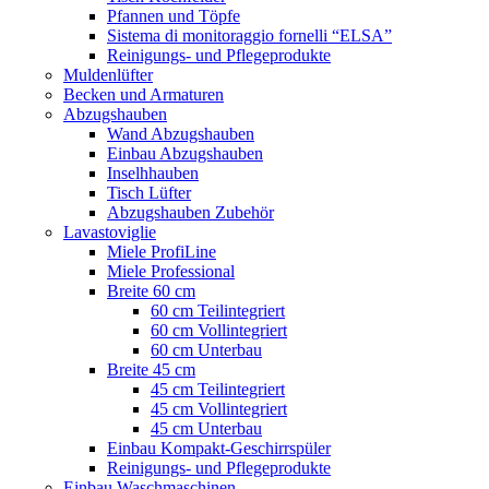
Pfannen und Töpfe
Sistema di monitoraggio fornelli “ELSA”
Reinigungs- und Pflegeprodukte
Muldenlüfter
Becken und Armaturen
Abzugshauben
Wand Abzugshauben
Einbau Abzugshauben
Inselhhauben
Tisch Lüfter
Abzugshauben Zubehör
Lavastoviglie
Miele ProfiLine
Miele Professional
Breite 60 cm
60 cm Teilintegriert
60 cm Vollintegriert
60 cm Unterbau
Breite 45 cm
45 cm Teilintegriert
45 cm Vollintegriert
45 cm Unterbau
Einbau Kompakt-Geschirrspüler
Reinigungs- und Pflegeprodukte
Einbau Waschmaschinen