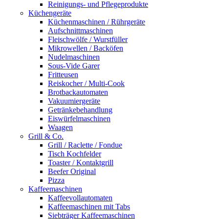
Reinigungs- und Pflegeprodukte
Küchengeräte
Küchenmaschinen / Rührgeräte
Aufschnittmaschinen
Fleischwölfe / Wurstfüller
Mikrowellen / Backöfen
Nudelmaschinen
Sous-Vide Garer
Fritteusen
Reiskocher / Multi-Cook
Brotbackautomaten
Vakuumiergeräte
Getränkebehandlung
Eiswürfelmaschinen
Waagen
Grill & Co.
Grill / Raclette / Fondue
Tisch Kochfelder
Toaster / Kontaktgrill
Beefer Original
Pizza
Kaffeemaschinen
Kaffeevollautomaten
Kaffeemaschinen mit Tabs
Siebträger Kaffeemaschinen