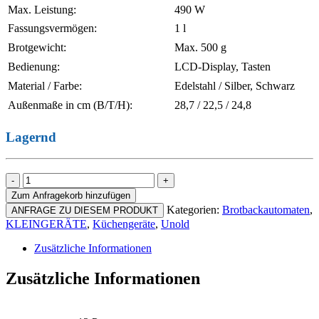
Max. Leistung:
490 W
Fassungsvermögen:
1 l
Brotgewicht:
Max. 500 g
Bedienung:
LCD-Display, Tasten
Material / Farbe:
Edelstahl / Silber, Schwarz
Außenmaße in cm (B/T/H):
28,7 / 22,5 / 24,8
Lagernd
Unold
68125
Zum Anfragekorb hinzufügen
Backmeister
Kategorien:
Brotbackautomaten
,
ANFRAGE ZU DIESEM PRODUKT
Kompakt
KLEINGERÄTE
,
Küchengeräte
,
Unold
Menge
Zusätzliche Informationen
Zusätzliche Informationen