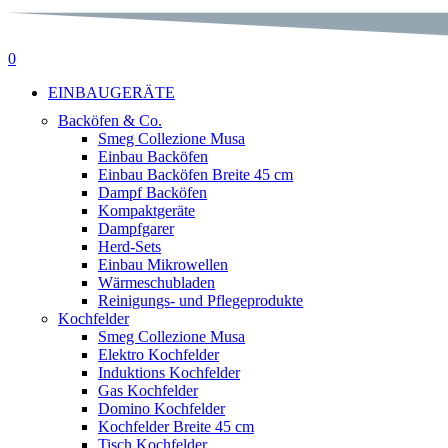
suche
0
Menu
EINBAUGERÄTE
Backöfen & Co.
Smeg Collezione Musa
Einbau Backöfen
Einbau Backöfen Breite 45 cm
Dampf Backöfen
Kompaktgeräte
Dampfgarer
Herd-Sets
Einbau Mikrowellen
Wärmeschubladen
Reinigungs- und Pflegeprodukte
Kochfelder
Smeg Collezione Musa
Elektro Kochfelder
Induktions Kochfelder
Gas Kochfelder
Domino Kochfelder
Kochfelder Breite 45 cm
Tisch Kochfelder