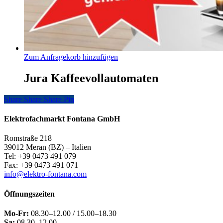
Zum Anfragekorb hinzufügen
Jura Kaffeevollautomaten
Share
Share
Share
Share
Pin
Elektrofachmarkt Fontana GmbH
Romstraße 218
39012 Meran (BZ) – Italien
Tel: +39 0473 491 079
Fax: +39 0473 491 071
info@elektro-fontana.com
Öffnungszeiten
Mo-Fr:
08.30–12.00 / 15.00–18.30
Sa:
08.30–12.00