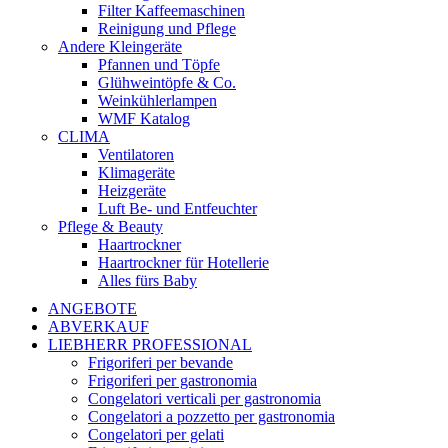
Filter Kaffeemaschinen
Reinigung und Pflege
Andere Kleingeräte
Pfannen und Töpfe
Glühweintöpfe & Co.
Weinkühlerlampen
WMF Katalog
CLIMA
Ventilatoren
Klimageräte
Heizgeräte
Luft Be- und Entfeuchter
Pflege & Beauty
Haartrockner
Haartrockner für Hotellerie
Alles fürs Baby
ANGEBOTE
ABVERKAUF
LIEBHERR PROFESSIONAL
Frigoriferi per bevande
Frigoriferi per gastronomia
Congelatori verticali per gastronomia
Congelatori a pozzetto per gastronomia
Congelatori per gelati