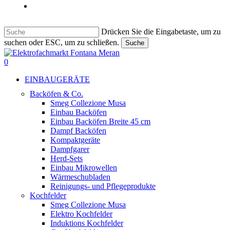
Italiano
Drücken Sie die Eingabetaste, um zu
suchen oder ESC, um zu schließen.
Suche
Suche
beenden
suche
0
Menu
EINBAUGERÄTE
Backöfen & Co.
Smeg Collezione Musa
Einbau Backöfen
Einbau Backöfen Breite 45 cm
Dampf Backöfen
Kompaktgeräte
Dampfgarer
Herd-Sets
Einbau Mikrowellen
Wärmeschubladen
Reinigungs- und Pflegeprodukte
Kochfelder
Smeg Collezione Musa
Elektro Kochfelder
Induktions Kochfelder