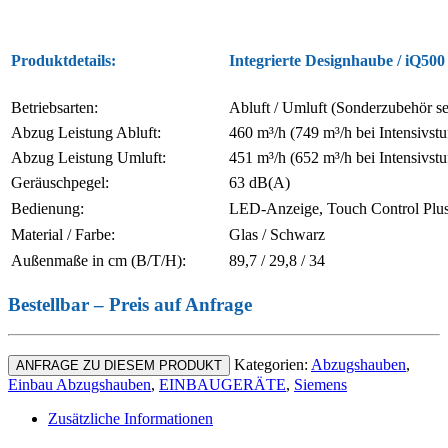
Produktdetails:
Integrierte Designhaube / iQ500
Betriebsarten:
Abluft / Umluft (Sonderzubehör sep
Abzug Leistung Abluft:
460 m³/h (749 m³/h bei Intensivstu
Abzug Leistung Umluft:
451 m³/h (652 m³/h bei Intensivstu
Geräuschpegel:
63 dB(A)
Bedienung:
LED-Anzeige, Touch Control Plu
Material / Farbe:
Glas / Schwarz
Außenmaße in cm (B/T/H):
89,7 / 29,8 / 34
Bestellbar – Preis auf Anfrage
Kategorien:
Abzugshauben
,
ANFRAGE ZU DIESEM PRODUKT
Einbau Abzugshauben
,
EINBAUGERÄTE
,
Siemens
Zusätzliche Informationen