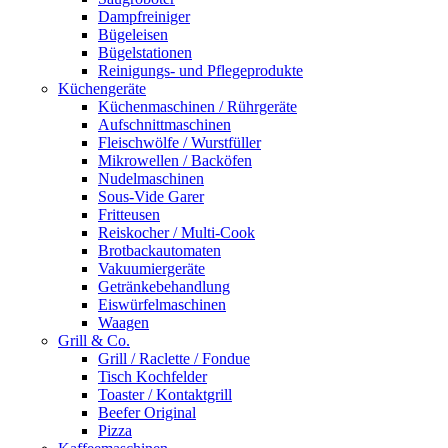
Dampfreiniger
Bügeleisen
Bügelstationen
Reinigungs- und Pflegeprodukte
Küchengeräte
Küchenmaschinen / Rührgeräte
Aufschnittmaschinen
Fleischwölfe / Wurstfüller
Mikrowellen / Backöfen
Nudelmaschinen
Sous-Vide Garer
Fritteusen
Reiskocher / Multi-Cook
Brotbackautomaten
Vakuumiergeräte
Getränkebehandlung
Eiswürfelmaschinen
Waagen
Grill & Co.
Grill / Raclette / Fondue
Tisch Kochfelder
Toaster / Kontaktgrill
Beefer Original
Pizza