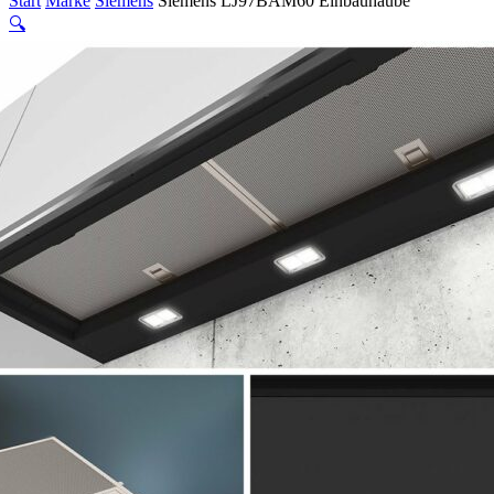
Start
Marke
Siemens
Siemens LJ97BAM60 Einbauhaube
🔍