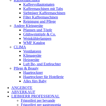
Kaffeemaschinen
Kaffeevollautomaten
Kaffeemaschinen mit Tabs
Siebträger Kaffeemaschinen
Filter Kaffeemaschinen
Reinigung und Pflege
Andere Kleingeräte
Pfannen und Töpfe
Glühweintöpfe & Co.
Weinkühlerlampen
WMF Katalog
CLIMA
Ventilatoren
Klimageräte
Heizgeräte
Luft Be- und Entfeuchter
Pflege & Beauty
Haartrockner
Haartrockner für Hotellerie
Alles fürs Baby
ANGEBOTE
ABVERKAUF
LIEBHERR PROFESSIONAL
Frigoriferi per bevande
Frigoriferi per gastronomia