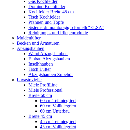
Gas Kochfelder
Domino Kochfelder
Kochfelder Breite 45 cm
Tisch Kochfelder
Pfannen und Töpfe
Sistema di monitoraggio fornelli “ELSA”
Reinigungs- und Pflegeprodukte
Muldenlüfter
Becken und Armaturen
Abzugshauben
Wand Abzugshauben
Einbau Abzugshauben
Inselhhauben
Tisch Lüfter
Abzugshauben Zubehör
Lavastoviglie
Miele ProfiLine
Miele Professional
Breite 60 cm
60 cm Teilintegriert
60 cm Vollintegriert
60 cm Unterbau
Breite 45 cm
45 cm Teilintegriert
45 cm Vollintegriert