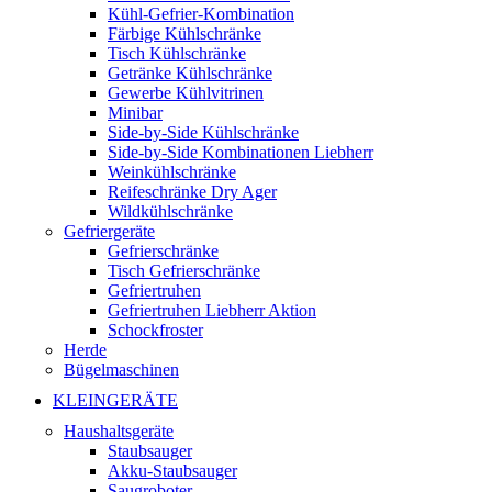
Kühl-Gefrier-Kombination
Färbige Kühlschränke
Tisch Kühlschränke
Getränke Kühlschränke
Gewerbe Kühlvitrinen
Minibar
Side-by-Side Kühlschränke
Side-by-Side Kombinationen Liebherr
Weinkühlschränke
Reifeschränke Dry Ager
Wildkühlschränke
Gefriergeräte
Gefrierschränke
Tisch Gefrierschränke
Gefriertruhen
Gefriertruhen Liebherr Aktion
Schockfroster
Herde
Bügelmaschinen
KLEINGERÄTE
Haushaltsgeräte
Staubsauger
Akku-Staubsauger
Saugroboter