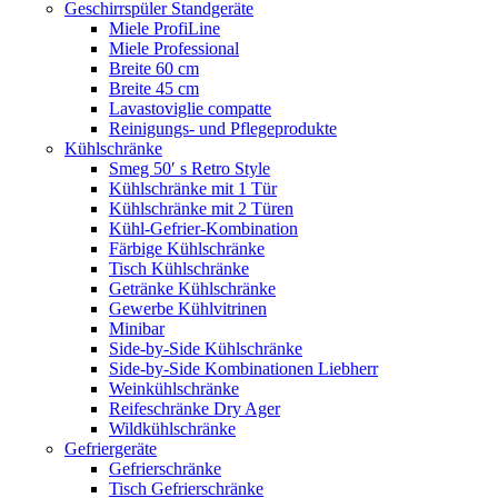
Geschirrspüler Standgeräte
Miele ProfiLine
Miele Professional
Breite 60 cm
Breite 45 cm
Lavastoviglie compatte
Reinigungs- und Pflegeprodukte
Kühlschränke
Smeg 50′ s Retro Style
Kühlschränke mit 1 Tür
Kühlschränke mit 2 Türen
Kühl-Gefrier-Kombination
Färbige Kühlschränke
Tisch Kühlschränke
Getränke Kühlschränke
Gewerbe Kühlvitrinen
Minibar
Side-by-Side Kühlschränke
Side-by-Side Kombinationen Liebherr
Weinkühlschränke
Reifeschränke Dry Ager
Wildkühlschränke
Gefriergeräte
Gefrierschränke
Tisch Gefrierschränke