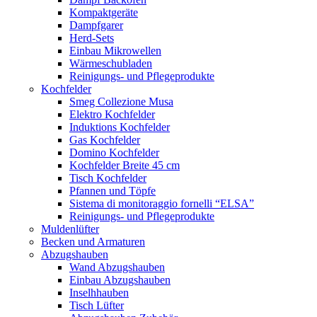
Kompaktgeräte
Dampfgarer
Herd-Sets
Einbau Mikrowellen
Wärmeschubladen
Reinigungs- und Pflegeprodukte
Kochfelder
Smeg Collezione Musa
Elektro Kochfelder
Induktions Kochfelder
Gas Kochfelder
Domino Kochfelder
Kochfelder Breite 45 cm
Tisch Kochfelder
Pfannen und Töpfe
Sistema di monitoraggio fornelli “ELSA”
Reinigungs- und Pflegeprodukte
Muldenlüfter
Becken und Armaturen
Abzugshauben
Wand Abzugshauben
Einbau Abzugshauben
Inselhhauben
Tisch Lüfter