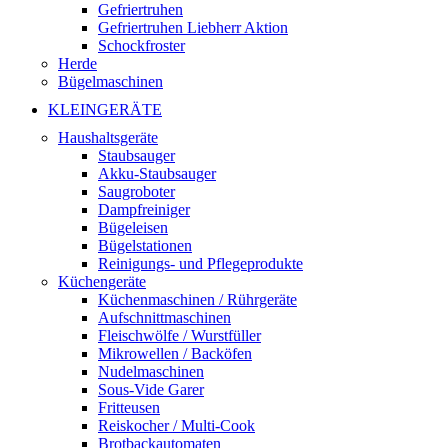
Gefriertruhen
Gefriertruhen Liebherr Aktion
Schockfroster
Herde
Bügelmaschinen
KLEINGERÄTE
Haushaltsgeräte
Staubsauger
Akku-Staubsauger
Saugroboter
Dampfreiniger
Bügeleisen
Bügelstationen
Reinigungs- und Pflegeprodukte
Küchengeräte
Küchenmaschinen / Rührgeräte
Aufschnittmaschinen
Fleischwölfe / Wurstfüller
Mikrowellen / Backöfen
Nudelmaschinen
Sous-Vide Garer
Fritteusen
Reiskocher / Multi-Cook
Brotbackautomaten