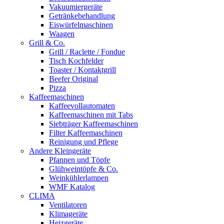
Vakuumiergeräte
Getränkebehandlung
Eiswürfelmaschinen
Waagen
Grill & Co.
Grill / Raclette / Fondue
Tisch Kochfelder
Toaster / Kontaktgrill
Beefer Original
Pizza
Kaffeemaschinen
Kaffeevollautomaten
Kaffeemaschinen mit Tabs
Siebträger Kaffeemaschinen
Filter Kaffeemaschinen
Reinigung und Pflege
Andere Kleingeräte
Pfannen und Töpfe
Glühweintöpfe & Co.
Weinkühlerlampen
WMF Katalog
CLIMA
Ventilatoren
Klimageräte
Heizgeräte