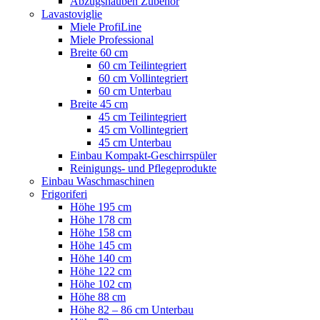
Abzugshauben Zubehör
Lavastoviglie
Miele ProfiLine
Miele Professional
Breite 60 cm
60 cm Teilintegriert
60 cm Vollintegriert
60 cm Unterbau
Breite 45 cm
45 cm Teilintegriert
45 cm Vollintegriert
45 cm Unterbau
Einbau Kompakt-Geschirrspüler
Reinigungs- und Pflegeprodukte
Einbau Waschmaschinen
Frigoriferi
Höhe 195 cm
Höhe 178 cm
Höhe 158 cm
Höhe 145 cm
Höhe 140 cm
Höhe 122 cm
Höhe 102 cm
Höhe 88 cm
Höhe 82 – 86 cm Unterbau