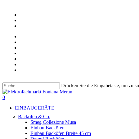
Skip
to
facebook
main
google-
content
plus
instagram
ÜBER UNS
UNSER GESCHÄFT
KONTAKT
JOB
LIEBHERR & BARTSCHER GEWERBEGERÄTE
Deutsch
Italiano
Drücken Sie die Eingabetaste, um zu s
Suche
beenden
suche
0
Menu
EINBAUGERÄTE
Backöfen & Co.
Smeg Collezione Musa
Einbau Backöfen
Einbau Backöfen Breite 45 cm
Dampf Backöfen