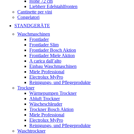
Höhe 72 cm
Liebherr Edelstahlfronten
Cantinette per vini
Congelatori
STANDGERÄTE
Waschmaschinen
Frontlader
Frontlader Slim
Frontlader Bosch Aktion
Frontlader Miele Aktion
A carica dall’alto
Einbau Waschmaschinen
Miele Professional
Electrolux MyPro
Reinigungs- und Pflegeprodukte
Trockner
Wärmepumpen Trockner
Abluft Trockner
Wäscheschleuder
Trockner Bosch Aktion
Miele Professional
Electrolux MyPro
Reinigungs- und Pflegeprodukte
Waschtrockner