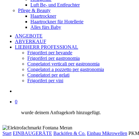
Luft Be- und Entfeuchter
Pflege & Beauty
Haartrockner
Haartrockner für Hotellerie
Alles fürs Baby
ANGEBOTE
ABVERKAUF
LIEBHERR PROFESSIONAL
Frigoriferi per bevande
Frigoriferi per gastronomia
Congelatori verticali per gastronomia
Congelatori a pozzetto per gastronomia
Congelatori per gelati
Frigoriferi per vini
suche
0
wurde deinem Anfragekorb hinzugefügt.
Start
EINBAUGERÄTE
Backöfen & Co.
Einbau Mikrowellen
PKM