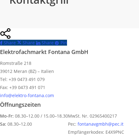
Share
Share
Share
Share
Pin
Elektrofachmarkt Fontana GmbH
Romstraße 218
39012 Meran (BZ) – Italien
Tel: +39 0473 491 079
Fax: +39 0473 491 071
info@elektro-fontana.com
Öffnungszeiten
Mo-Fr:
08.30–12.00 / 15.00–18.30
MwSt. Nr. 02965400217
Sa:
08.30–12.00
Pec:
fontanavgmbh@pec.it
Empfängerkodex: E4X9PNC