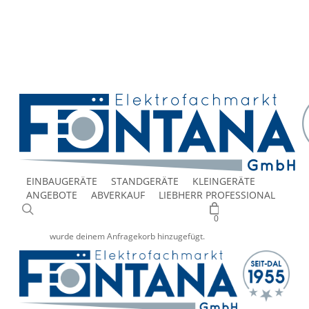
Skip
to
facebook
main
google-
content
plus
instagram
ÜBER UNS
UNSER GESCHÄFT
KONTAKT
JOB
LIEBHERR & BARTSCHER GEWERBEGERÄTE
Deutsch
Italiano
EINBAUGERÄTE
STANDGERÄTE
KLEINGERÄTE
ANGEBOTE
ABVERKAUF
LIEBHERR PROFESSIONAL
suche
0
wurde deinem Anfragekorb hinzugefügt.