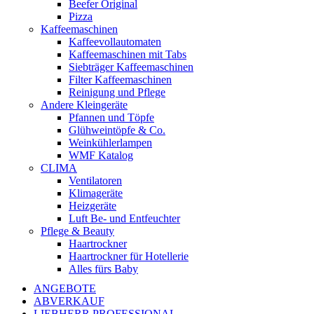
Beefer Original
Pizza
Kaffeemaschinen
Kaffeevollautomaten
Kaffeemaschinen mit Tabs
Siebträger Kaffeemaschinen
Filter Kaffeemaschinen
Reinigung und Pflege
Andere Kleingeräte
Pfannen und Töpfe
Glühweintöpfe & Co.
Weinkühlerlampen
WMF Katalog
CLIMA
Ventilatoren
Klimageräte
Heizgeräte
Luft Be- und Entfeuchter
Pflege & Beauty
Haartrockner
Haartrockner für Hotellerie
Alles fürs Baby
ANGEBOTE
ABVERKAUF
LIEBHERR PROFESSIONAL