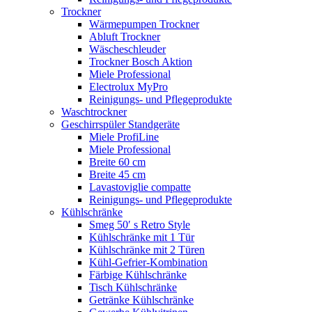
Trockner
Wärmepumpen Trockner
Abluft Trockner
Wäscheschleuder
Trockner Bosch Aktion
Miele Professional
Electrolux MyPro
Reinigungs- und Pflegeprodukte
Waschtrockner
Geschirrspüler Standgeräte
Miele ProfiLine
Miele Professional
Breite 60 cm
Breite 45 cm
Lavastoviglie compatte
Reinigungs- und Pflegeprodukte
Kühlschränke
Smeg 50′ s Retro Style
Kühlschränke mit 1 Tür
Kühlschränke mit 2 Türen
Kühl-Gefrier-Kombination
Färbige Kühlschränke
Tisch Kühlschränke
Getränke Kühlschränke