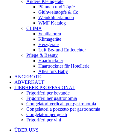
Andere Kleingeräte
Pfannen und Töpfe
Glühweintöpfe & Co.
Weinkühlerlampen
WMF Katalog
CLIMA
Ventilatoren
Klimageräte
Heizgeräte
Luft Be- und Entfeuchter
Pflege & Beauty
Haartrockner
Haartrockner für Hotellerie
Alles fürs Baby
ANGEBOTE
ABVERKAUF
LIEBHERR PROFESSIONAL
Frigoriferi per bevande
Frigoriferi per gastronomia
Congelatori verticali per gastronomia
Congelatori a pozzetto per gastronomia
Congelatori per gelati
Frigoriferi per vini
ÜBER UNS