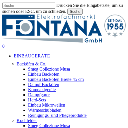
Drücken Sie die Eingabetaste, um zu
suchen oder ESC, um zu schließen.
Suche
Suche
beenden
suche
0
Menu
EINBAUGERÄTE
Backöfen & Co.
Smeg Collezione Musa
Einbau Backöfen
Einbau Backöfen Breite 45 cm
Dampf Backöfen
Kompaktgeräte
Dampfgarer
Herd-Sets
Einbau Mikrowellen
Wärmeschubladen
Reinigungs- und Pflegeprodukte
Kochfelder
Smeg Collezione Musa