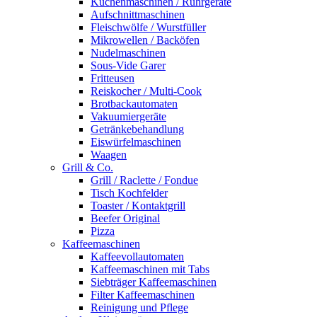
Küchenmaschinen / Rührgeräte
Aufschnittmaschinen
Fleischwölfe / Wurstfüller
Mikrowellen / Backöfen
Nudelmaschinen
Sous-Vide Garer
Fritteusen
Reiskocher / Multi-Cook
Brotbackautomaten
Vakuumiergeräte
Getränkebehandlung
Eiswürfelmaschinen
Waagen
Grill & Co.
Grill / Raclette / Fondue
Tisch Kochfelder
Toaster / Kontaktgrill
Beefer Original
Pizza
Kaffeemaschinen
Kaffeevollautomaten
Kaffeemaschinen mit Tabs
Siebträger Kaffeemaschinen
Filter Kaffeemaschinen
Reinigung und Pflege