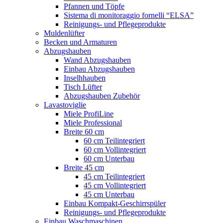
Pfannen und Töpfe
Sistema di monitoraggio fornelli “ELSA”
Reinigungs- und Pflegeprodukte
Muldenlüfter
Becken und Armaturen
Abzugshauben
Wand Abzugshauben
Einbau Abzugshauben
Inselhhauben
Tisch Lüfter
Abzugshauben Zubehör
Lavastoviglie
Miele ProfiLine
Miele Professional
Breite 60 cm
60 cm Teilintegriert
60 cm Vollintegriert
60 cm Unterbau
Breite 45 cm
45 cm Teilintegriert
45 cm Vollintegriert
45 cm Unterbau
Einbau Kompakt-Geschirrspüler
Reinigungs- und Pflegeprodukte
Einbau Waschmaschinen