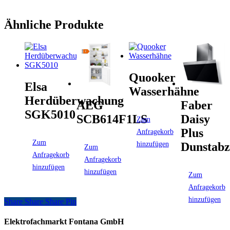
Ähnliche Produkte
Quooker
Elsa
Wasserhähne
Herdüberwachung
AEG
Faber
SGK5010
SCB614F1LS
Daisy
Zum
Plus
Anfragekorb
Zum
hinzufügen
Dunstabz
Zum
Anfragekorb
Anfragekorb
hinzufügen
hinzufügen
Zum
Anfragekorb
hinzufügen
Share
Share
Share
Share
Pin
Elektrofachmarkt Fontana GmbH