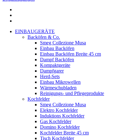
facebook
google-
plus
instagram
Close
EINBAUGERÄTE
Menu
Backöfen & Co.
Smeg Collezione Musa
Einbau Backöfen
Einbau Backöfen Breite 45 cm
Dampf Backöfen
Kompaktgeräte
Dampfgarer
Herd-Sets
Einbau Mikrowellen
Wärmeschubladen
Reinigungs- und Pflegeprodukte
Kochfelder
Smeg Collezione Musa
Elektro Kochfelder
Induktions Kochfelder
Gas Kochfelder
Domino Kochfelder
Kochfelder Breite 45 cm
Tisch Kochfelder