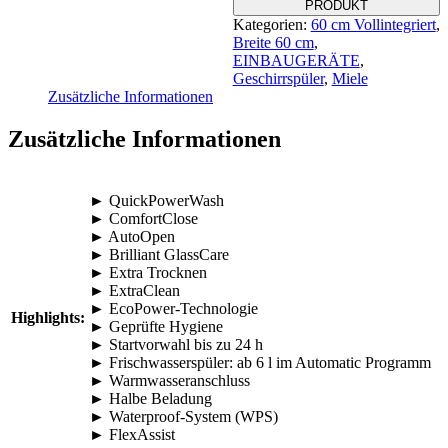
PRODUKT
Kategorien:
60 cm Vollintegriert
,
Breite 60 cm
,
EINBAUGERÄTE
,
Geschirrspüler
,
Miele
Zusätzliche Informationen
Zusätzliche Informationen
► QuickPowerWash
► ComfortClose
► AutoOpen
► Brilliant GlassCare
► Extra Trocknen
► ExtraClean
► EcoPower-Technologie
Highlights:
► Geprüfte Hygiene
► Startvorwahl bis zu 24 h
► Frischwasserspüler: ab 6 l im Automatic Programm
► Warmwasseranschluss
► Halbe Beladung
► Waterproof-System (WPS)
► FlexAssist