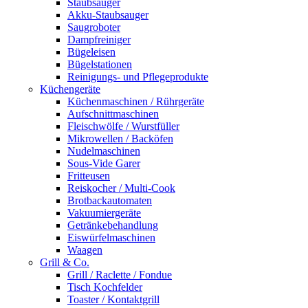
Staubsauger
Akku-Staubsauger
Saugroboter
Dampfreiniger
Bügeleisen
Bügelstationen
Reinigungs- und Pflegeprodukte
Küchengeräte
Küchenmaschinen / Rührgeräte
Aufschnittmaschinen
Fleischwölfe / Wurstfüller
Mikrowellen / Backöfen
Nudelmaschinen
Sous-Vide Garer
Fritteusen
Reiskocher / Multi-Cook
Brotbackautomaten
Vakuumiergeräte
Getränkebehandlung
Eiswürfelmaschinen
Waagen
Grill & Co.
Grill / Raclette / Fondue
Tisch Kochfelder
Toaster / Kontaktgrill