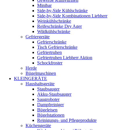
Gewerbe Kühlvitrinen
Minibar
Side-by-Side Kühlschränke
Side-by-Side Kombinationen Liebherr
Weinkühlschränke
Reifeschränke Dry Ager
Wildkühlschränke
Gefriergeräte
Gefrierschränke
Tisch Gefrierschränke
Gefriertruhen
Gefriertruhen Liebherr Aktion
Schockfroster
Herde
Bügelmaschinen
KLEINGERÄTE
Haushaltsgeräte
Staubsauger
Akku-Staubsauger
Saugroboter
Dampfreiniger
Bügeleisen
Bügelstationen
Reinigungs- und Pflegeprodukte
Küchengeräte