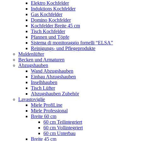
Elektro Kochfelder
Induktions Kochfelder
Gas Kochfelder
Domino Kochfelder
Kochfelder Breite 45 cm
Tisch Kochfelder
Pfannen und Töpfe
Sistema di monitoraggio fornelli “ELSA”
Reinigungs- und Pflegeprodukte
Muldenlüfter
Becken und Armaturen
Abzugshauben
Wand Abzugshauben
Einbau Abzugshauben
Inselhhauben
Tisch Lüfter
Abzugshauben Zubehör
Lavastoviglie
Miele ProfiLine
Miele Professional
Breite 60 cm
60 cm Teilintegriert
60 cm Vollintegriert
60 cm Unterbau
Breite 45 cm