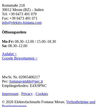
Romstraße 218
39012 Meran (BZ) – Italien
Tel: +39 0473 491 079
Fax: +39 0473 491 071
info@elektro-fontana.com
Öffnungszeiten
Mo-Fr:
08.30–12.00 / 15.00–18.30
Sa:
08.30–12.00
Anfahrt >
Google Bewertungen >
MwSt. Nr. 02965400217
Pec:
fontanavgmbh@pec.it
Empfängerkodex: E4X9PNC
Impressum
.
Privacy
.
Cookies
© 2026 Elektrofachmarkt Fontana Meran.
Verlustbeiträge und
Begünstigungen