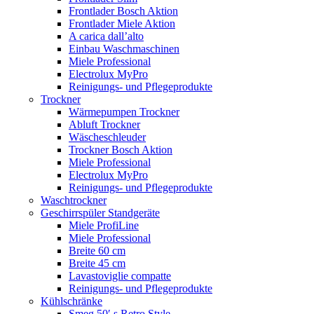
Frontlader Bosch Aktion
Frontlader Miele Aktion
A carica dall’alto
Einbau Waschmaschinen
Miele Professional
Electrolux MyPro
Reinigungs- und Pflegeprodukte
Trockner
Wärmepumpen Trockner
Abluft Trockner
Wäscheschleuder
Trockner Bosch Aktion
Miele Professional
Electrolux MyPro
Reinigungs- und Pflegeprodukte
Waschtrockner
Geschirrspüler Standgeräte
Miele ProfiLine
Miele Professional
Breite 60 cm
Breite 45 cm
Lavastoviglie compatte
Reinigungs- und Pflegeprodukte
Kühlschränke
Smeg 50′ s Retro Style