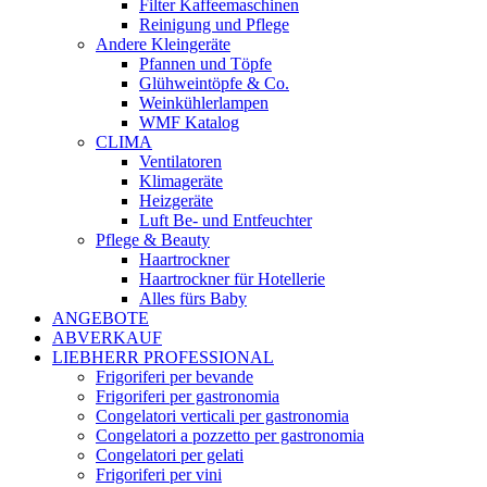
Filter Kaffeemaschinen
Reinigung und Pflege
Andere Kleingeräte
Pfannen und Töpfe
Glühweintöpfe & Co.
Weinkühlerlampen
WMF Katalog
CLIMA
Ventilatoren
Klimageräte
Heizgeräte
Luft Be- und Entfeuchter
Pflege & Beauty
Haartrockner
Haartrockner für Hotellerie
Alles fürs Baby
ANGEBOTE
ABVERKAUF
LIEBHERR PROFESSIONAL
Frigoriferi per bevande
Frigoriferi per gastronomia
Congelatori verticali per gastronomia
Congelatori a pozzetto per gastronomia
Congelatori per gelati
Frigoriferi per vini