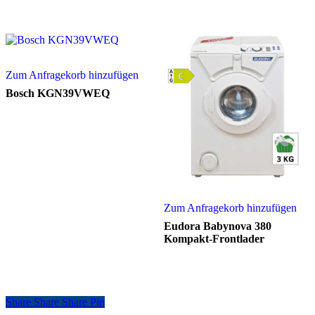
Zum Anfragekorb hinzufügen
Bosch KGN39VWEQ
Zum Anfragekorb hinzufügen
Eudora Babynova 380
Kompakt-Frontlader
Share
Share
Share
Share
Pin