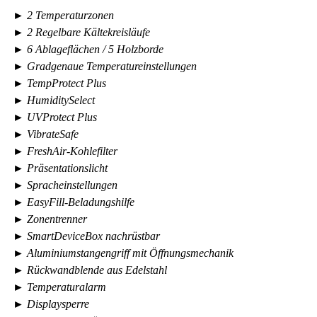
► 2 Temperaturzonen
► 2 Regelbare Kältekreisläufe
► 6 Ablageflächen / 5 Holzborde
► Gradgenaue Temperatureinstellungen
► TempProtect Plus
► HumiditySelect
► UVProtect Plus
► VibrateSafe
► FreshAir-Kohlefilter
► Präsentationslicht
► Spracheinstellungen
► EasyFill-Beladungshilfe
► Zonentrenner
► SmartDeviceBox nachrüstbar
► Aluminiumstangengriff mit Öffnungsmechanik
► Rückwandblende aus Edelstahl
► Temperaturalarm
► Displaysperre