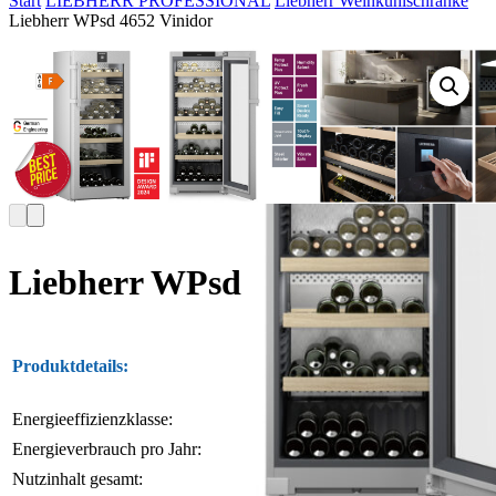
Start
LIEBHERR PROFESSIONAL
Liebherr Weinkühlschränke
Liebherr WPsd 4652 Vinidor
Liebherr WPsd 4652 Vinidor
Produktdetails:
Weintemperier
Energieeffizienzklasse:
F
Energieverbrauch pro Jahr:
118 kWh
Nutzinhalt gesamt:
272 l