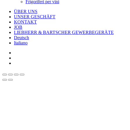
Frigoriferi per vini
ÜBER UNS
UNSER GESCHÄFT
KONTAKT
JOB
LIEBHERR & BARTSCHER GEWERBEGERÄTE
Deutsch
Italiano
facebook
google-
plus
instagram