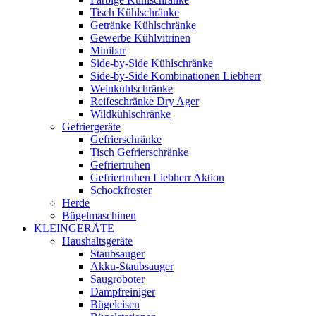
Tisch Kühlschränke
Getränke Kühlschränke
Gewerbe Kühlvitrinen
Minibar
Side-by-Side Kühlschränke
Side-by-Side Kombinationen Liebherr
Weinkühlschränke
Reifeschränke Dry Ager
Wildkühlschränke
Gefriergeräte
Gefrierschränke
Tisch Gefrierschränke
Gefriertruhen
Gefriertruhen Liebherr Aktion
Schockfroster
Herde
Bügelmaschinen
KLEINGERÄTE
Haushaltsgeräte
Staubsauger
Akku-Staubsauger
Saugroboter
Dampfreiniger
Bügeleisen