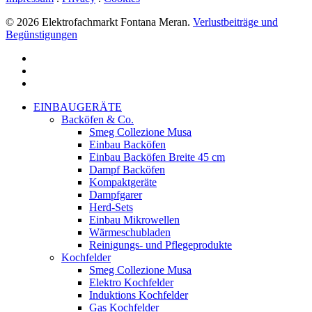
© 2026 Elektrofachmarkt Fontana Meran.
Verlustbeiträge und
Begünstigungen
facebook
google-
plus
instagram
Menu
Close
EINBAUGERÄTE
Menu
Backöfen & Co.
Smeg Collezione Musa
Einbau Backöfen
Einbau Backöfen Breite 45 cm
Dampf Backöfen
Kompaktgeräte
Dampfgarer
Herd-Sets
Einbau Mikrowellen
Wärmeschubladen
Reinigungs- und Pflegeprodukte
Kochfelder
Smeg Collezione Musa
Elektro Kochfelder
Induktions Kochfelder
Gas Kochfelder