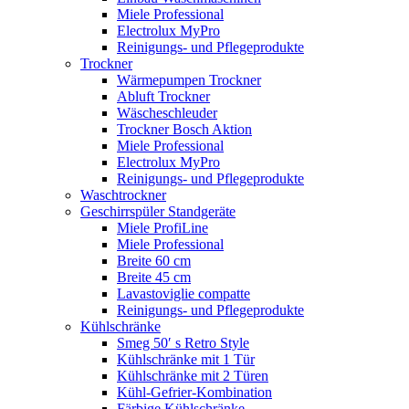
Miele Professional
Electrolux MyPro
Reinigungs- und Pflegeprodukte
Trockner
Wärmepumpen Trockner
Abluft Trockner
Wäscheschleuder
Trockner Bosch Aktion
Miele Professional
Electrolux MyPro
Reinigungs- und Pflegeprodukte
Waschtrockner
Geschirrspüler Standgeräte
Miele ProfiLine
Miele Professional
Breite 60 cm
Breite 45 cm
Lavastoviglie compatte
Reinigungs- und Pflegeprodukte
Kühlschränke
Smeg 50′ s Retro Style
Kühlschränke mit 1 Tür
Kühlschränke mit 2 Türen
Kühl-Gefrier-Kombination
Färbige Kühlschränke