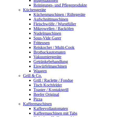
Bügelstationen
Reinigungs- und Pflegeprodukte
Küchengeräte
Küchenmaschinen / Rührgeräte
Aufschnittmaschinen
Fleischwölfe / Wurstfüller
Mikrowellen / Backöfen
Nudelmaschinen
Sous-Vide Garer
Fritteusen
Reiskocher / Multi-Cook
Brotbackautomaten
Vakuumiergeräte
Getränkebehandlung
Eiswürfelmaschinen
Waagen
Grill & Co.
Grill / Raclette / Fondue
Tisch Kochfelder
Toaster / Kontaktgrill
Beefer Original
Pizza
Kaffeemaschinen
Kaffeevollautomaten
Kaffeemaschinen mit Tabs