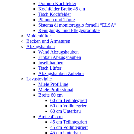
Domino Kochfelder
Kochfelder Breite 45 cm
Tisch Kochfelder
Pfannen und Töpfe
Sistema di monitoraggio fornelli “ELSA”
Reinigungs- und Pflegeprodukte
Muldenlüfter
Becken und Armaturen
Abzugshauben
Wand Abzugshauben
Einbau Abzugshauben
Inselhhauben
Tisch Lüfter
Abzugshauben Zubehör
Lavastoviglie
Miele ProfiLine
Miele Professional
Breite 60 cm
60 cm Teilintegriert
60 cm Vollintegriert
60 cm Unterbau
Breite 45 cm
45 cm Teilintegriert
45 cm Vollintegriert
45 cm Unterbau