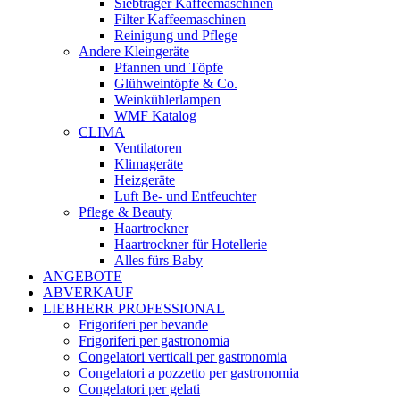
Siebträger Kaffeemaschinen
Filter Kaffeemaschinen
Reinigung und Pflege
Andere Kleingeräte
Pfannen und Töpfe
Glühweintöpfe & Co.
Weinkühlerlampen
WMF Katalog
CLIMA
Ventilatoren
Klimageräte
Heizgeräte
Luft Be- und Entfeuchter
Pflege & Beauty
Haartrockner
Haartrockner für Hotellerie
Alles fürs Baby
ANGEBOTE
ABVERKAUF
LIEBHERR PROFESSIONAL
Frigoriferi per bevande
Frigoriferi per gastronomia
Congelatori verticali per gastronomia
Congelatori a pozzetto per gastronomia
Congelatori per gelati