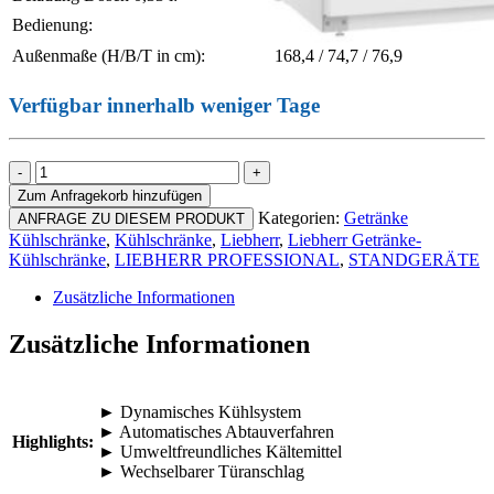
Bedienung:
Drehregler
Außenmaße (H/B/T in cm):
168,4 / 74,7 / 76,9
Verfügbar innerhalb weniger Tage
Liebherr
MRFvc
Zum Anfragekorb hinzufügen
5501
Kategorien:
Getränke
ANFRAGE ZU DIESEM PRODUKT
Performance
Kühlschränke
,
Kühlschränke
,
Liebherr
,
Liebherr Getränke-
Menge
Kühlschränke
,
LIEBHERR PROFESSIONAL
,
STANDGERÄTE
Zusätzliche Informationen
Zusätzliche Informationen
► Dynamisches Kühlsystem
► Automatisches Abtauverfahren
Highlights:
► Umweltfreundliches Kältemittel
► Wechselbarer Türanschlag