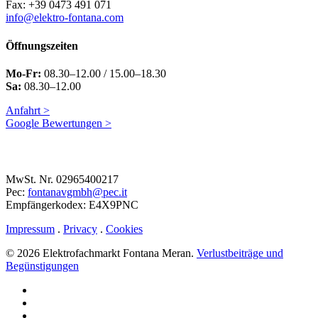
Fax: +39 0473 491 071
info@elektro-fontana.com
Öffnungszeiten
Mo-Fr:
08.30–12.00 / 15.00–18.30
Sa:
08.30–12.00
Anfahrt >
Google Bewertungen >
MwSt. Nr. 02965400217
Pec:
fontanavgmbh@pec.it
Empfängerkodex: E4X9PNC
Impressum
.
Privacy
.
Cookies
© 2026 Elektrofachmarkt Fontana Meran.
Verlustbeiträge und
Begünstigungen
facebook
google-
plus
instagram