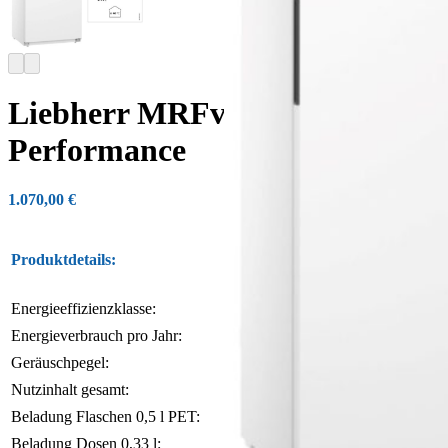
Liebherr MRFvc 5501
Performance
1.070,00
€
Produktdetails:
Getränke-Kühlschrank mit 
Energieeffizienzklasse:
B
Energieverbrauch pro Jahr:
383 kWh
Geräuschpegel:
50 dB(A)
Nutzinhalt gesamt:
544 l
Beladung Flaschen 0,5 l PET:
354
Beladung Dosen 0,33 l:
708