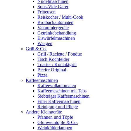
Nudelmaschinen
Sous-Vide Garer
Fritteusen
Reiskocher / Multi-Cook
Brotbackautomaten
Vakuumiergeräte
Getränkebehandlung
Eiswürfelmaschinen
Waagen
Grill & Co.
Grill / Raclette / Fondue
Tisch Kochfelder
Toaster / Kontaktgrill
Beefer Original
Pizza
Kaffeemaschinen
Kaffeevollautomaten
Kaffeemaschinen mit Tabs
Siebträger Kaffeemaschinen
Filter Kaffeemaschinen
Reinigung und Pflege
Andere Kleingeräte
Pfannen und Töpfe
Glühweintöpfe & Co.
Weinkühlerlampen