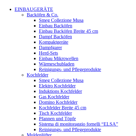
Menu
Close
EINBAUGERÄTE
Menu
Backöfen & Co.
Smeg Collezione Musa
Einbau Backöfen
Einbau Backöfen Breite 45 cm
Dampf Backöfen
Kompaktgeräte
Dampfgarer
Herd-Sets
Einbau Mikrowellen
Wärmeschubladen
Reinigungs- und Pflegeprodukte
Kochfelder
Smeg Collezione Musa
Elektro Kochfelder
Induktions Kochfelder
Gas Kochfelder
Domino Kochfelder
Kochfelder Breite 45 cm
Tisch Kochfelder
Pfannen und Töpfe
Sistema di monitoraggio fornelli “ELSA”
Reinigungs- und Pflegeprodukte
Muldenlüfter