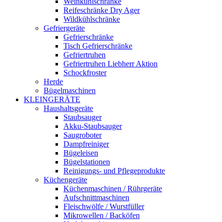
Weinkühlschränke
Reifeschränke Dry Ager
Wildkühlschränke
Gefriergeräte
Gefrierschränke
Tisch Gefrierschränke
Gefriertruhen
Gefriertruhen Liebherr Aktion
Schockfroster
Herde
Bügelmaschinen
KLEINGERÄTE
Haushaltsgeräte
Staubsauger
Akku-Staubsauger
Saugroboter
Dampfreiniger
Bügeleisen
Bügelstationen
Reinigungs- und Pflegeprodukte
Küchengeräte
Küchenmaschinen / Rührgeräte
Aufschnittmaschinen
Fleischwölfe / Wurstfüller
Mikrowellen / Backöfen