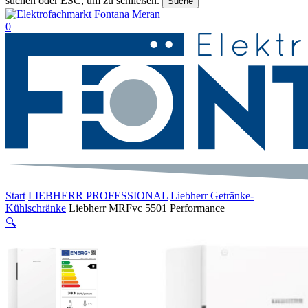
suchen oder ESC, um zu schließen.
Suche
Suche
beenden
suche
0
Menu
Start
LIEBHERR PROFESSIONAL
Liebherr Getränke-
Kühlschränke
Liebherr MRFvc 5501 Performance
🔍