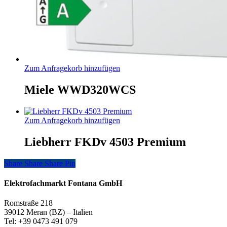
Zum Anfragekorb hinzufügen
Miele WWD320WCS
Zum Anfragekorb hinzufügen
Liebherr FKDv 4503 Premium
Share
Share
Share
Share
Pin
Elektrofachmarkt Fontana GmbH
Romstraße 218
39012 Meran (BZ) – Italien
Tel: +39 0473 491 079