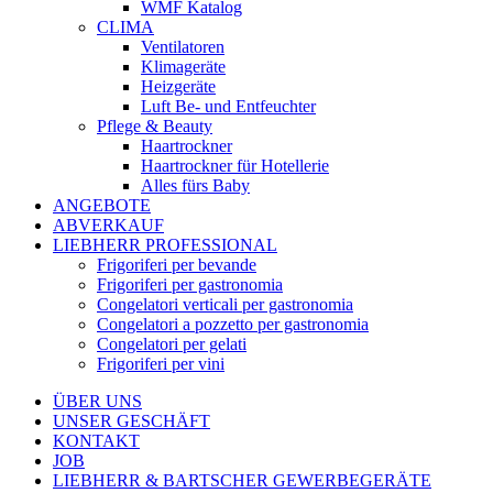
WMF Katalog
CLIMA
Ventilatoren
Klimageräte
Heizgeräte
Luft Be- und Entfeuchter
Pflege & Beauty
Haartrockner
Haartrockner für Hotellerie
Alles fürs Baby
ANGEBOTE
ABVERKAUF
LIEBHERR PROFESSIONAL
Frigoriferi per bevande
Frigoriferi per gastronomia
Congelatori verticali per gastronomia
Congelatori a pozzetto per gastronomia
Congelatori per gelati
Frigoriferi per vini
ÜBER UNS
UNSER GESCHÄFT
KONTAKT
JOB
LIEBHERR & BARTSCHER GEWERBEGERÄTE