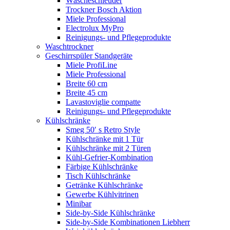
Wäscheschleuder
Trockner Bosch Aktion
Miele Professional
Electrolux MyPro
Reinigungs- und Pflegeprodukte
Waschtrockner
Geschirrspüler Standgeräte
Miele ProfiLine
Miele Professional
Breite 60 cm
Breite 45 cm
Lavastoviglie compatte
Reinigungs- und Pflegeprodukte
Kühlschränke
Smeg 50′ s Retro Style
Kühlschränke mit 1 Tür
Kühlschränke mit 2 Türen
Kühl-Gefrier-Kombination
Färbige Kühlschränke
Tisch Kühlschränke
Getränke Kühlschränke
Gewerbe Kühlvitrinen
Minibar
Side-by-Side Kühlschränke
Side-by-Side Kombinationen Liebherr