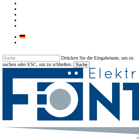
ÜBER UNS
UNSER GESCHÄFT
KONTAKT
JOB
LIEBHERR & BARTSCHER
GEWERBEGERÄTE
Deutsch
Italiano
Drücken Sie die Eingabetaste, um zu
suchen oder ESC, um zu schließen.
Suche
Suche
beenden
0