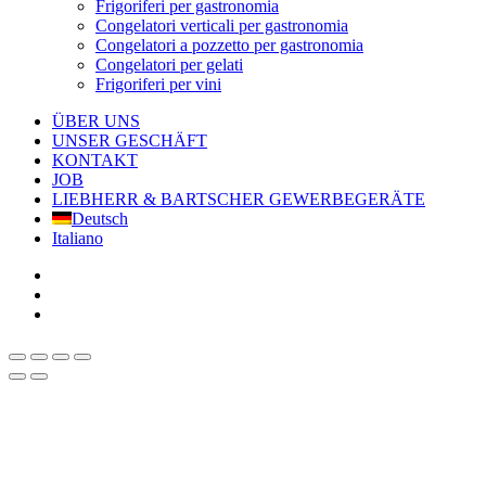
Frigoriferi per gastronomia
Congelatori verticali per gastronomia
Congelatori a pozzetto per gastronomia
Congelatori per gelati
Frigoriferi per vini
ÜBER UNS
UNSER GESCHÄFT
KONTAKT
JOB
LIEBHERR & BARTSCHER GEWERBEGERÄTE
Deutsch
Italiano
facebook
google-
plus
instagram