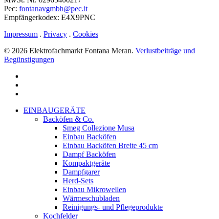
Pec:
fontanavgmbh@pec.it
Empfängerkodex: E4X9PNC
Impressum
.
Privacy
.
Cookies
© 2026 Elektrofachmarkt Fontana Meran.
Verlustbeiträge und
Begünstigungen
facebook
google-
plus
instagram
Menu
Close
EINBAUGERÄTE
Menu
Backöfen & Co.
Smeg Collezione Musa
Einbau Backöfen
Einbau Backöfen Breite 45 cm
Dampf Backöfen
Kompaktgeräte
Dampfgarer
Herd-Sets
Einbau Mikrowellen
Wärmeschubladen
Reinigungs- und Pflegeprodukte
Kochfelder