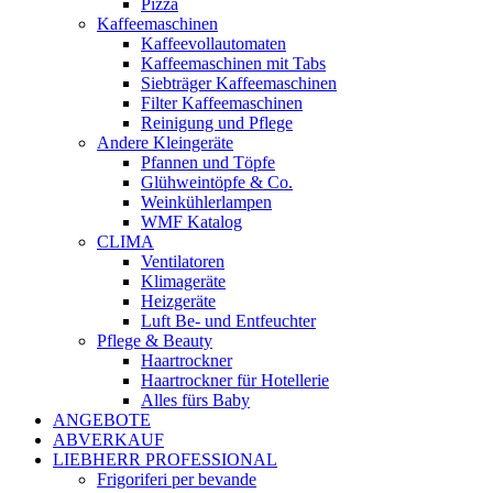
Pizza
Kaffeemaschinen
Kaffeevollautomaten
Kaffeemaschinen mit Tabs
Siebträger Kaffeemaschinen
Filter Kaffeemaschinen
Reinigung und Pflege
Andere Kleingeräte
Pfannen und Töpfe
Glühweintöpfe & Co.
Weinkühlerlampen
WMF Katalog
CLIMA
Ventilatoren
Klimageräte
Heizgeräte
Luft Be- und Entfeuchter
Pflege & Beauty
Haartrockner
Haartrockner für Hotellerie
Alles fürs Baby
ANGEBOTE
ABVERKAUF
LIEBHERR PROFESSIONAL
Frigoriferi per bevande