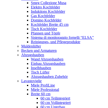
Smeg Collezione Musa
Elektro Kochfelder
Induktions Kochfelder
Gas Kochfelder
Domino Kochfelder
Kochfelder Breite 45 cm
Tisch Kochfelder
Pfannen und Töpfe
Sistema di monitoraggio fornelli “ELSA”
Reinigungs- und Pflegeprodukte
Muldenlüfter
Becken und Armaturen
Abzugshauben
Wand Abzugshauben
Einbau Abzugshauben
Inselhhauben
Tisch Lüfter
Abzugshauben Zubehör
Lavastoviglie
Miele ProfiLine
Miele Professional
Breite 60 cm
60 cm Teilintegriert
60 cm Vollintegriert
60 cm Unterbau