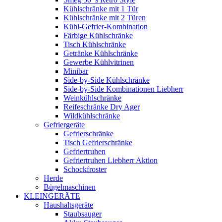
Kühlschränke mit 1 Tür
Kühlschränke mit 2 Türen
Kühl-Gefrier-Kombination
Färbige Kühlschränke
Tisch Kühlschränke
Getränke Kühlschränke
Gewerbe Kühlvitrinen
Minibar
Side-by-Side Kühlschränke
Side-by-Side Kombinationen Liebherr
Weinkühlschränke
Reifeschränke Dry Ager
Wildkühlschränke
Gefriergeräte
Gefrierschränke
Tisch Gefrierschränke
Gefriertruhen
Gefriertruhen Liebherr Aktion
Schockfroster
Herde
Bügelmaschinen
KLEINGERÄTE
Haushaltsgeräte
Staubsauger