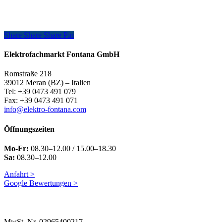
Share
Share
Share
Share
Pin
Elektrofachmarkt Fontana GmbH
Romstraße 218
39012 Meran (BZ) – Italien
Tel: +39 0473 491 079
Fax: +39 0473 491 071
info@elektro-fontana.com
Öffnungszeiten
Mo-Fr:
08.30–12.00 / 15.00–18.30
Sa:
08.30–12.00
Anfahrt >
Google Bewertungen >
MwSt. Nr. 02965400217