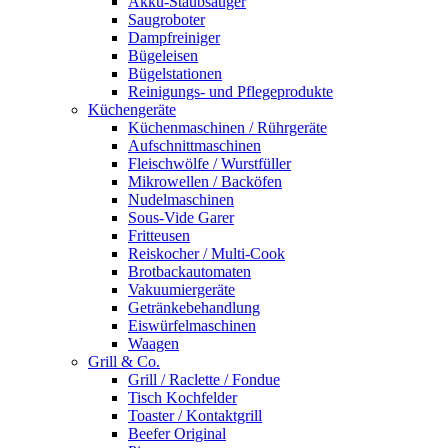
Akku-Staubsauger
Saugroboter
Dampfreiniger
Bügeleisen
Bügelstationen
Reinigungs- und Pflegeprodukte
Küchengeräte
Küchenmaschinen / Rührgeräte
Aufschnittmaschinen
Fleischwölfe / Wurstfüller
Mikrowellen / Backöfen
Nudelmaschinen
Sous-Vide Garer
Fritteusen
Reiskocher / Multi-Cook
Brotbackautomaten
Vakuumiergeräte
Getränkebehandlung
Eiswürfelmaschinen
Waagen
Grill & Co.
Grill / Raclette / Fondue
Tisch Kochfelder
Toaster / Kontaktgrill
Beefer Original