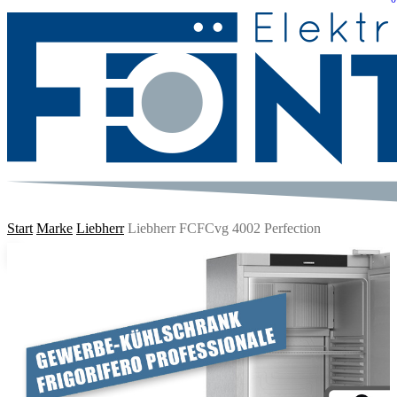
suche
Menu
Start
Marke
Liebherr
Liebherr FCFCvg 4002 Perfection
🔍