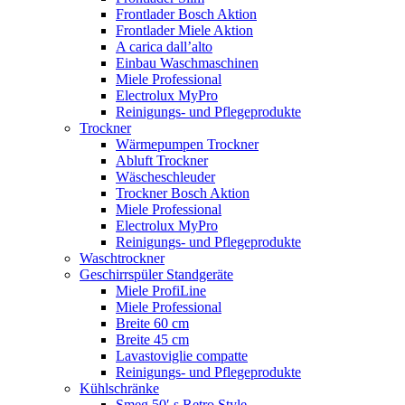
Frontlader Bosch Aktion
Frontlader Miele Aktion
A carica dall’alto
Einbau Waschmaschinen
Miele Professional
Electrolux MyPro
Reinigungs- und Pflegeprodukte
Trockner
Wärmepumpen Trockner
Abluft Trockner
Wäscheschleuder
Trockner Bosch Aktion
Miele Professional
Electrolux MyPro
Reinigungs- und Pflegeprodukte
Waschtrockner
Geschirrspüler Standgeräte
Miele ProfiLine
Miele Professional
Breite 60 cm
Breite 45 cm
Lavastoviglie compatte
Reinigungs- und Pflegeprodukte
Kühlschränke
Smeg 50′ s Retro Style