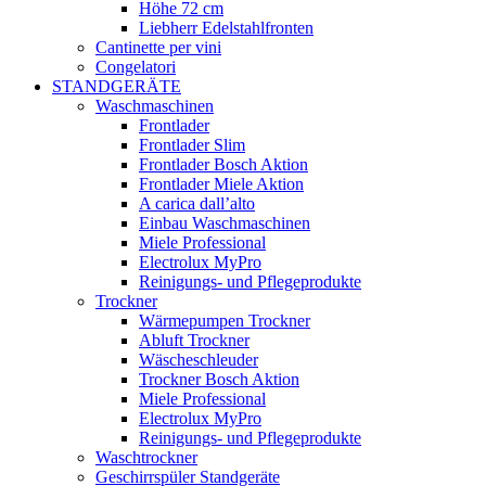
Höhe 72 cm
Liebherr Edelstahlfronten
Cantinette per vini
Congelatori
STANDGERÄTE
Waschmaschinen
Frontlader
Frontlader Slim
Frontlader Bosch Aktion
Frontlader Miele Aktion
A carica dall’alto
Einbau Waschmaschinen
Miele Professional
Electrolux MyPro
Reinigungs- und Pflegeprodukte
Trockner
Wärmepumpen Trockner
Abluft Trockner
Wäscheschleuder
Trockner Bosch Aktion
Miele Professional
Electrolux MyPro
Reinigungs- und Pflegeprodukte
Waschtrockner
Geschirrspüler Standgeräte