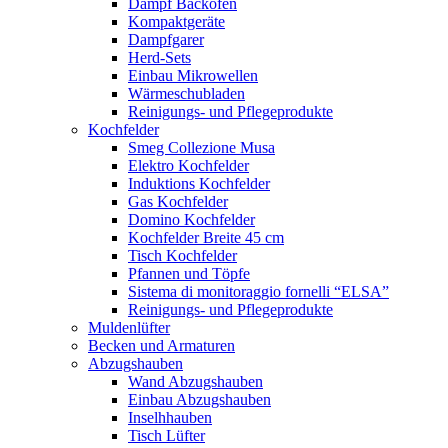
Dampf Backöfen
Kompaktgeräte
Dampfgarer
Herd-Sets
Einbau Mikrowellen
Wärmeschubladen
Reinigungs- und Pflegeprodukte
Kochfelder
Smeg Collezione Musa
Elektro Kochfelder
Induktions Kochfelder
Gas Kochfelder
Domino Kochfelder
Kochfelder Breite 45 cm
Tisch Kochfelder
Pfannen und Töpfe
Sistema di monitoraggio fornelli “ELSA”
Reinigungs- und Pflegeprodukte
Muldenlüfter
Becken und Armaturen
Abzugshauben
Wand Abzugshauben
Einbau Abzugshauben
Inselhhauben
Tisch Lüfter