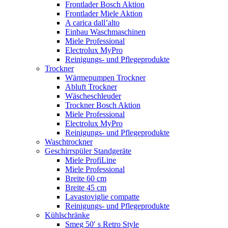
Frontlader Bosch Aktion
Frontlader Miele Aktion
A carica dall’alto
Einbau Waschmaschinen
Miele Professional
Electrolux MyPro
Reinigungs- und Pflegeprodukte
Trockner
Wärmepumpen Trockner
Abluft Trockner
Wäscheschleuder
Trockner Bosch Aktion
Miele Professional
Electrolux MyPro
Reinigungs- und Pflegeprodukte
Waschtrockner
Geschirrspüler Standgeräte
Miele ProfiLine
Miele Professional
Breite 60 cm
Breite 45 cm
Lavastoviglie compatte
Reinigungs- und Pflegeprodukte
Kühlschränke
Smeg 50′ s Retro Style