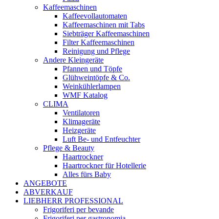
Kaffeemaschinen
Kaffeevollautomaten
Kaffeemaschinen mit Tabs
Siebträger Kaffeemaschinen
Filter Kaffeemaschinen
Reinigung und Pflege
Andere Kleingeräte
Pfannen und Töpfe
Glühweintöpfe & Co.
Weinkühlerlampen
WMF Katalog
CLIMA
Ventilatoren
Klimageräte
Heizgeräte
Luft Be- und Entfeuchter
Pflege & Beauty
Haartrockner
Haartrockner für Hotellerie
Alles fürs Baby
ANGEBOTE
ABVERKAUF
LIEBHERR PROFESSIONAL
Frigoriferi per bevande
Frigoriferi per gastronomia