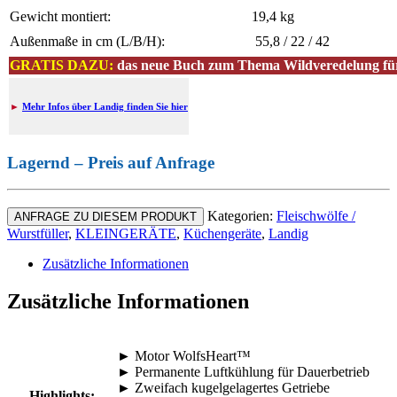
Gewicht montiert:
19,4 kg
Außenmaße in cm (L/B/H):
55,8 / 22 / 42
GRATIS DAZU:
das neue Buch zum Thema Wildveredelung für 
►
Mehr Infos über Landig finden Sie hier
Lagernd – Preis auf Anfrage
Kategorien:
Fleischwölfe /
ANFRAGE ZU DIESEM PRODUKT
Wurstfüller
,
KLEINGERÄTE
,
Küchengeräte
,
Landig
Zusätzliche Informationen
Zusätzliche Informationen
► Motor WolfsHeart™
► Permanente Luftkühlung für Dauerbetrieb
► Zweifach kugelgelagertes Getriebe
Highlights: