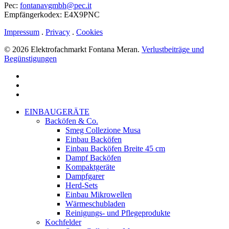
Pec:
fontanavgmbh@pec.it
Empfängerkodex: E4X9PNC
Impressum
.
Privacy
.
Cookies
© 2026 Elektrofachmarkt Fontana Meran.
Verlustbeiträge und
Begünstigungen
facebook
google-
plus
instagram
Menu
Close
EINBAUGERÄTE
Menu
Backöfen & Co.
Smeg Collezione Musa
Einbau Backöfen
Einbau Backöfen Breite 45 cm
Dampf Backöfen
Kompaktgeräte
Dampfgarer
Herd-Sets
Einbau Mikrowellen
Wärmeschubladen
Reinigungs- und Pflegeprodukte
Kochfelder