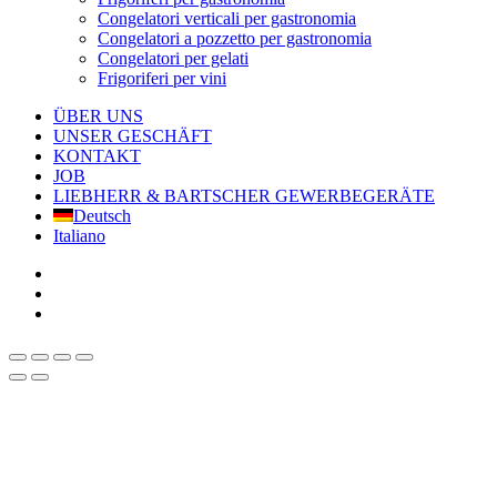
Congelatori verticali per gastronomia
Congelatori a pozzetto per gastronomia
Congelatori per gelati
Frigoriferi per vini
ÜBER UNS
UNSER GESCHÄFT
KONTAKT
JOB
LIEBHERR & BARTSCHER GEWERBEGERÄTE
Deutsch
Italiano
facebook
google-
plus
instagram