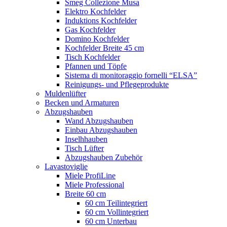
Smeg Collezione Musa
Elektro Kochfelder
Induktions Kochfelder
Gas Kochfelder
Domino Kochfelder
Kochfelder Breite 45 cm
Tisch Kochfelder
Pfannen und Töpfe
Sistema di monitoraggio fornelli “ELSA”
Reinigungs- und Pflegeprodukte
Muldenlüfter
Becken und Armaturen
Abzugshauben
Wand Abzugshauben
Einbau Abzugshauben
Inselhhauben
Tisch Lüfter
Abzugshauben Zubehör
Lavastoviglie
Miele ProfiLine
Miele Professional
Breite 60 cm
60 cm Teilintegriert
60 cm Vollintegriert
60 cm Unterbau