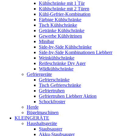
Kühlschränke mit 1 Tür
Kühlschränke mit 2 Türen
Kühl-Gefrier-Kombination
Färbige Kühlschränke
Tisch Kühlschränke
Getränke Kühlschränke
Gewerbe Kühlvitrinen
Minibar
Side-by-Side Kühlschränke
Side-by-Side Kombinationen Liebherr
Weinkühlschränke
Reifeschränke Dry Ager
Wildkühlschränke
Gefriergeräte
Gefrierschränke
Tisch Gefrierschränke
Gefriertruhen
Gefriertruhen Liebherr Aktion
Schockfroster
Herde
Bügelmaschinen
KLEINGERÄTE
Haushaltsgeräte
Staubsauger
Akku-Staubsauger