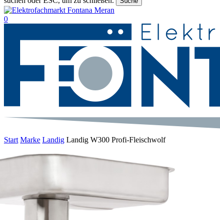
suchen oder ESC, um zu schließen.
Suche
Suche
beenden
suche
0
Menu
Start
Marke
Landig
Landig W300 Profi-Fleischwolf