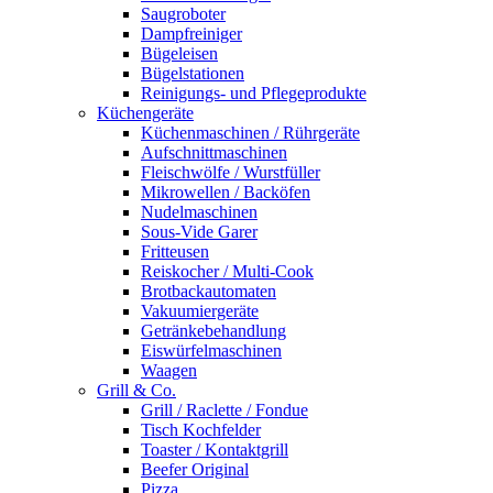
Saugroboter
Dampfreiniger
Bügeleisen
Bügelstationen
Reinigungs- und Pflegeprodukte
Küchengeräte
Küchenmaschinen / Rührgeräte
Aufschnittmaschinen
Fleischwölfe / Wurstfüller
Mikrowellen / Backöfen
Nudelmaschinen
Sous-Vide Garer
Fritteusen
Reiskocher / Multi-Cook
Brotbackautomaten
Vakuumiergeräte
Getränkebehandlung
Eiswürfelmaschinen
Waagen
Grill & Co.
Grill / Raclette / Fondue
Tisch Kochfelder
Toaster / Kontaktgrill
Beefer Original
Pizza