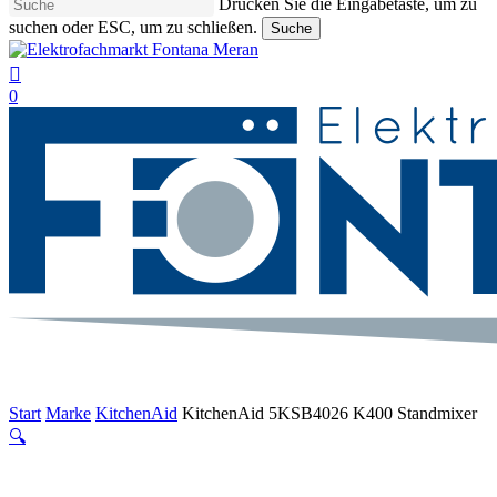
Drücken Sie die Eingabetaste, um zu
suchen oder ESC, um zu schließen.
Suche
Suche
beenden
suche
0
Menu
Start
Marke
KitchenAid
KitchenAid 5KSB4026 K400 Standmixer
🔍