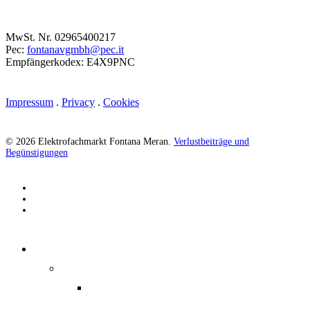
MwSt. Nr. 02965400217
Pec:
fontanavgmbh@pec.it
Empfängerkodex: E4X9PNC
Impressum
.
Privacy
.
Cookies
© 2026 Elektrofachmarkt Fontana Meran.
Verlustbeiträge und
Begünstigungen
facebook
google-
plus
instagram
Menu
Close
EINBAUGERÄTE
Menu
Backöfen & Co.
Smeg Collezione Musa