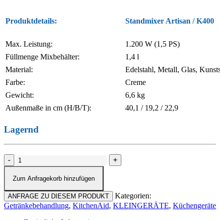
Produktdetails:
Standmixer Artisan / K400
Max. Leistung:
1.200 W (1,5 PS)
Füllmenge Mixbehälter:
1,4 l
Material:
Edelstahl, Metall, Glas, Kunsts
Farbe:
Creme
Gewicht:
6,6 kg
Außenmaße in cm (H/B/T):
40,1 / 19,2 / 22,9
Lagernd
KitchenAid
5KSB4026
K400
Zum Anfragekorb hinzufügen
Standmixer
Menge
Kategorien:
ANFRAGE ZU DIESEM PRODUKT
Getränkebehandlung
,
KitchenAid
,
KLEINGERÄTE
,
Küchengeräte