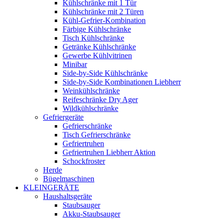
Kühlschränke mit 1 Tür
Kühlschränke mit 2 Türen
Kühl-Gefrier-Kombination
Färbige Kühlschränke
Tisch Kühlschränke
Getränke Kühlschränke
Gewerbe Kühlvitrinen
Minibar
Side-by-Side Kühlschränke
Side-by-Side Kombinationen Liebherr
Weinkühlschränke
Reifeschränke Dry Ager
Wildkühlschränke
Gefriergeräte
Gefrierschränke
Tisch Gefrierschränke
Gefriertruhen
Gefriertruhen Liebherr Aktion
Schockfroster
Herde
Bügelmaschinen
KLEINGERÄTE
Haushaltsgeräte
Staubsauger
Akku-Staubsauger