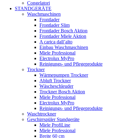
Congelatori
STANDGERÄTE
Waschmaschinen
Frontlader
Frontlader Slim
Frontlader Bosch Aktion
Frontlader Miele Aktion
A carica dall’alto
Einbau Waschmaschinen
Miele Professional
Electrolux MyPro
Reinigungs- und Pflegeprodukte
Trockner
Wärmepumpen Trockner
Abluft Trockner
Wäscheschleuder
Trockner Bosch Aktion
Miele Professional
Electrolux MyPro
Reinigungs- und Pflegeprodukte
Waschtrockner
Geschirrspüler Standgeräte
Miele ProfiLine
Miele Professional
Breite 60 cm