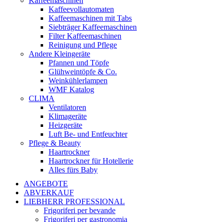
Kaffeemaschinen
Kaffeevollautomaten
Kaffeemaschinen mit Tabs
Siebträger Kaffeemaschinen
Filter Kaffeemaschinen
Reinigung und Pflege
Andere Kleingeräte
Pfannen und Töpfe
Glühweintöpfe & Co.
Weinkühlerlampen
WMF Katalog
CLIMA
Ventilatoren
Klimageräte
Heizgeräte
Luft Be- und Entfeuchter
Pflege & Beauty
Haartrockner
Haartrockner für Hotellerie
Alles fürs Baby
ANGEBOTE
ABVERKAUF
LIEBHERR PROFESSIONAL
Frigoriferi per bevande
Frigoriferi per gastronomia