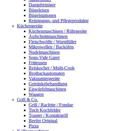
Dampfreiniger
Bügeleisen
Bügelstationen
Reinigungs- und Pflegeprodukte
Küchengeräte
Küchenmaschinen / Rührgeräte
Aufschnittmaschinen
Fleischwölfe / Wurstfüller
Mikrowellen / Backöfen
Nudelmaschinen
Sous-Vide Garer
Fritteusen
Reiskocher / Multi-Cook
Brotbackautomaten
Vakuumiergeräte
Getränkebehandlung
Eiswürfelmaschinen
Waagen
Grill & Co.
Grill / Raclette / Fondue
Tisch Kochfelder
Toaster / Kontaktgrill
Beefer Original
Pizza