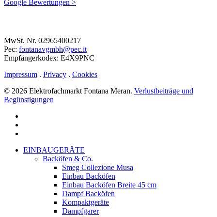
Google Bewertungen >
MwSt. Nr. 02965400217
Pec:
fontanavgmbh@pec.it
Empfängerkodex: E4X9PNC
Impressum
.
Privacy
.
Cookies
© 2026 Elektrofachmarkt Fontana Meran.
Verlustbeiträge und
Begünstigungen
facebook
google-
plus
instagram
Close
EINBAUGERÄTE
Menu
Backöfen & Co.
Smeg Collezione Musa
Einbau Backöfen
Einbau Backöfen Breite 45 cm
Dampf Backöfen
Kompaktgeräte
Dampfgarer