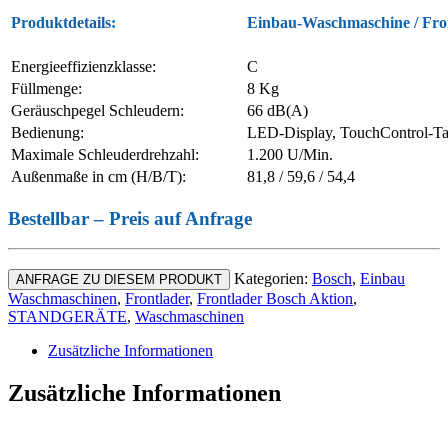
Produktdetails:
Einbau-Waschmaschine / Front
Energieeffizienzklasse:
C
Füllmenge:
8 Kg
Geräuschpegel Schleudern:
66 dB(A)
Bedienung:
LED-Display, TouchControl-Tas
Maximale Schleuderdrehzahl:
1.200 U/Min.
Außenmaße in cm (H/B/T):
81,8 / 59,6 / 54,4
Bestellbar – Preis auf Anfrage
Kategorien:
Bosch
,
Einbau
ANFRAGE ZU DIESEM PRODUKT
Waschmaschinen
,
Frontlader
,
Frontlader Bosch Aktion
,
STANDGERÄTE
,
Waschmaschinen
Zusätzliche Informationen
Zusätzliche Informationen