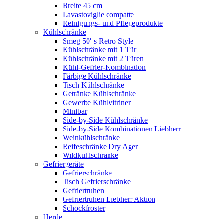
Breite 45 cm
Lavastoviglie compatte
Reinigungs- und Pflegeprodukte
Kühlschränke
Smeg 50′ s Retro Style
Kühlschränke mit 1 Tür
Kühlschränke mit 2 Türen
Kühl-Gefrier-Kombination
Färbige Kühlschränke
Tisch Kühlschränke
Getränke Kühlschränke
Gewerbe Kühlvitrinen
Minibar
Side-by-Side Kühlschränke
Side-by-Side Kombinationen Liebherr
Weinkühlschränke
Reifeschränke Dry Ager
Wildkühlschränke
Gefriergeräte
Gefrierschränke
Tisch Gefrierschränke
Gefriertruhen
Gefriertruhen Liebherr Aktion
Schockfroster
Herde