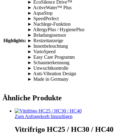
► EcoSilence Drive™
► ActiveWater™ Plus
► AquaStop
► SpeedPerfect
► Nachlege-Funktion
► AllergyPlus / HygienePlus
► Beladungssensor
Highlights:
► Restzeitanzeige
► Innenbeleuchtung
► VarioSpeed
► Easy Care Programm
► Schaumerkennung
► Unwuchtkontrolle
► Anti-Vibration Design
► Made in Germany
Ähnliche Produkte
Zum Anfragekorb hinzufügen
Vitrifrigo HC25 / HC30 / HC40