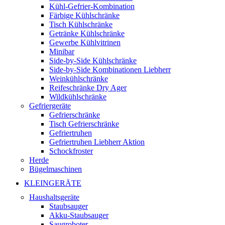
Kühl-Gefrier-Kombination
Färbige Kühlschränke
Tisch Kühlschränke
Getränke Kühlschränke
Gewerbe Kühlvitrinen
Minibar
Side-by-Side Kühlschränke
Side-by-Side Kombinationen Liebherr
Weinkühlschränke
Reifeschränke Dry Ager
Wildkühlschränke
Gefriergeräte
Gefrierschränke
Tisch Gefrierschränke
Gefriertruhen
Gefriertruhen Liebherr Aktion
Schockfroster
Herde
Bügelmaschinen
KLEINGERÄTE
Haushaltsgeräte
Staubsauger
Akku-Staubsauger
Saugroboter