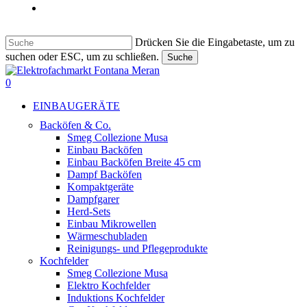
Italiano
Drücken Sie die Eingabetaste, um zu
suchen oder ESC, um zu schließen.
Suche
Suche
beenden
suche
0
Menu
EINBAUGERÄTE
Backöfen & Co.
Smeg Collezione Musa
Einbau Backöfen
Einbau Backöfen Breite 45 cm
Dampf Backöfen
Kompaktgeräte
Dampfgarer
Herd-Sets
Einbau Mikrowellen
Wärmeschubladen
Reinigungs- und Pflegeprodukte
Kochfelder
Smeg Collezione Musa
Elektro Kochfelder
Induktions Kochfelder