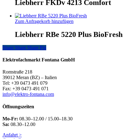
Liebherr FKDv 4213 Comfort
Zum Anfragekorb hinzufügen
Liebherr RBe 5220 Plus BioFresh
Share
Share
Share
Share
Pin
Elektrofachmarkt Fontana GmbH
Romstraße 218
39012 Meran (BZ) – Italien
Tel: +39 0473 491 079
Fax: +39 0473 491 071
info@elektro-fontana.com
Öffnungszeiten
Mo-Fr:
08.30–12.00 / 15.00–18.30
Sa:
08.30–12.00
Anfahrt >