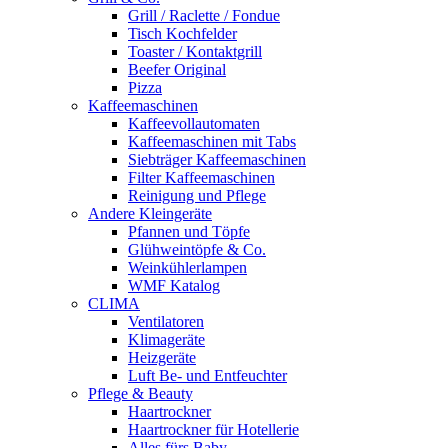
Grill / Raclette / Fondue
Tisch Kochfelder
Toaster / Kontaktgrill
Beefer Original
Pizza
Kaffeemaschinen
Kaffeevollautomaten
Kaffeemaschinen mit Tabs
Siebträger Kaffeemaschinen
Filter Kaffeemaschinen
Reinigung und Pflege
Andere Kleingeräte
Pfannen und Töpfe
Glühweintöpfe & Co.
Weinkühlerlampen
WMF Katalog
CLIMA
Ventilatoren
Klimageräte
Heizgeräte
Luft Be- und Entfeuchter
Pflege & Beauty
Haartrockner
Haartrockner für Hotellerie
Alles fürs Baby