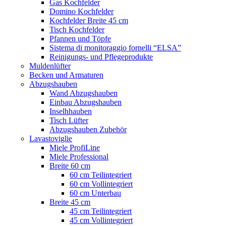
Gas Kochfelder
Domino Kochfelder
Kochfelder Breite 45 cm
Tisch Kochfelder
Pfannen und Töpfe
Sistema di monitoraggio fornelli “ELSA”
Reinigungs- und Pflegeprodukte
Muldenlüfter
Becken und Armaturen
Abzugshauben
Wand Abzugshauben
Einbau Abzugshauben
Inselhhauben
Tisch Lüfter
Abzugshauben Zubehör
Lavastoviglie
Miele ProfiLine
Miele Professional
Breite 60 cm
60 cm Teilintegriert
60 cm Vollintegriert
60 cm Unterbau
Breite 45 cm
45 cm Teilintegriert
45 cm Vollintegriert