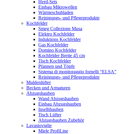
Herd-Sets
Einbau Mikrowellen
Wärmeschubladen
Reinigungs- und Pflegeprodukte
Kochfelder
Smeg Collezione Musa
Elektro Kochfelder
Induktions Kochfelder
Gas Kochfelder
Domino Kochfelder
Kochfelder Breite 45 cm
Tisch Kochfelder
Pfannen und Töpfe
Sistema di monitoraggio fornelli “ELSA”
Reinigungs- und Pflegeprodukte
Muldenlüfter
Becken und Armaturen
Abzugshauben
Wand Abzugshauben
Einbau Abzugshauben
Inselhhauben
Tisch Lüfter
Abzugshauben Zubehör
Lavastoviglie
Miele ProfiLine