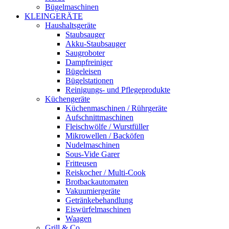
Bügelmaschinen
KLEINGERÄTE
Haushaltsgeräte
Staubsauger
Akku-Staubsauger
Saugroboter
Dampfreiniger
Bügeleisen
Bügelstationen
Reinigungs- und Pflegeprodukte
Küchengeräte
Küchenmaschinen / Rührgeräte
Aufschnittmaschinen
Fleischwölfe / Wurstfüller
Mikrowellen / Backöfen
Nudelmaschinen
Sous-Vide Garer
Fritteusen
Reiskocher / Multi-Cook
Brotbackautomaten
Vakuumiergeräte
Getränkebehandlung
Eiswürfelmaschinen
Waagen
Grill & Co.