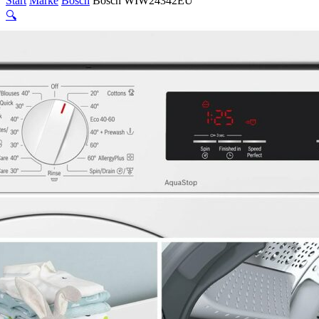
Start
Marke
Bosch
Bosch WIW24342EU
🔍