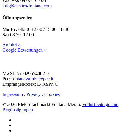
Fax: +39 0473 491 071
info@elektro-fontana.com
Öffnungszeiten
Mo-Fr:
08.30–12.00 / 15.00–18.30
Sa:
08.30–12.00
Anfahrt >
Google Bewertungen >
MwSt. Nr. 02965400217
Pec:
fontanavgmbh@pec.it
Empfängerkodex: E4X9PNC
Impressum
.
Privacy
.
Cookies
© 2026 Elektrofachmarkt Fontana Meran.
Verlustbeiträge und
Begünstigungen
facebook
google-
plus
instagram