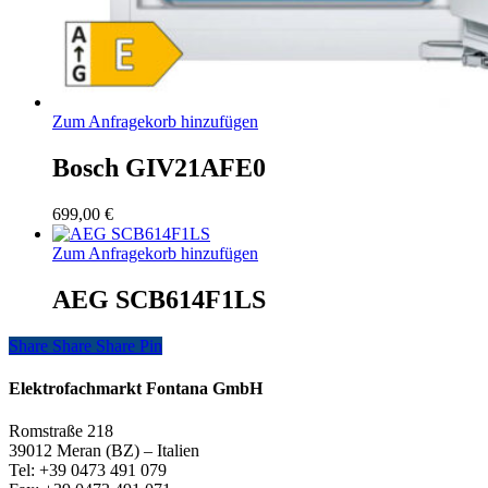
Zum Anfragekorb hinzufügen
Bosch GIV21AFE0
699,00
€
Zum Anfragekorb hinzufügen
AEG SCB614F1LS
Share
Share
Share
Share
Pin
Elektrofachmarkt Fontana GmbH
Romstraße 218
39012 Meran (BZ) – Italien
Tel: +39 0473 491 079