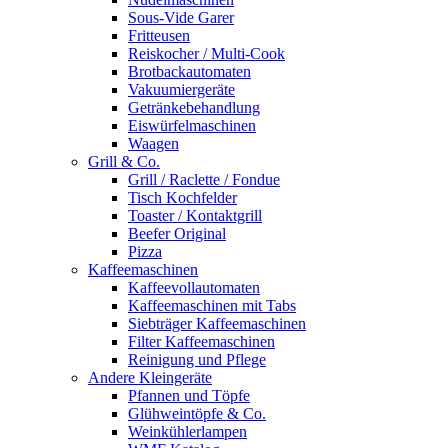
Sous-Vide Garer
Fritteusen
Reiskocher / Multi-Cook
Brotbackautomaten
Vakuumiergeräte
Getränkebehandlung
Eiswürfelmaschinen
Waagen
Grill & Co.
Grill / Raclette / Fondue
Tisch Kochfelder
Toaster / Kontaktgrill
Beefer Original
Pizza
Kaffeemaschinen
Kaffeevollautomaten
Kaffeemaschinen mit Tabs
Siebträger Kaffeemaschinen
Filter Kaffeemaschinen
Reinigung und Pflege
Andere Kleingeräte
Pfannen und Töpfe
Glühweintöpfe & Co.
Weinkühlerlampen