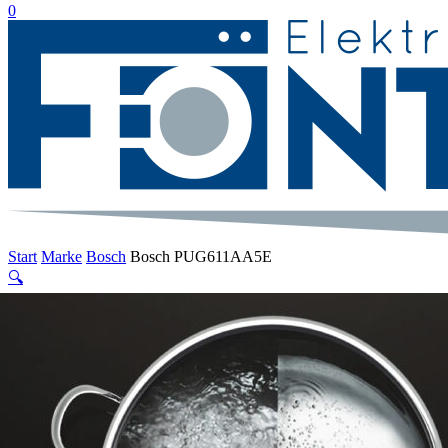
suche
0
Menu
Start
Marke
Bosch
Bosch PUG611AA5E
🔍