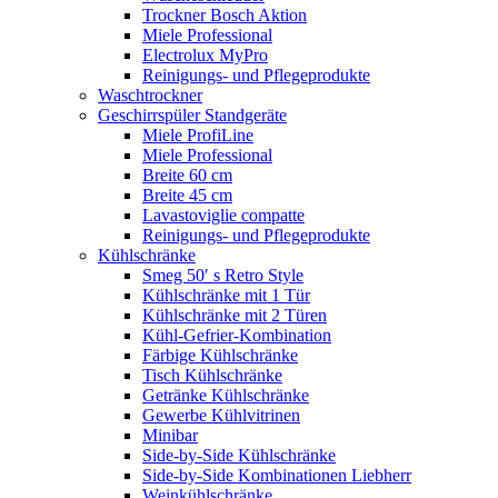
Trockner Bosch Aktion
Miele Professional
Electrolux MyPro
Reinigungs- und Pflegeprodukte
Waschtrockner
Geschirrspüler Standgeräte
Miele ProfiLine
Miele Professional
Breite 60 cm
Breite 45 cm
Lavastoviglie compatte
Reinigungs- und Pflegeprodukte
Kühlschränke
Smeg 50′ s Retro Style
Kühlschränke mit 1 Tür
Kühlschränke mit 2 Türen
Kühl-Gefrier-Kombination
Färbige Kühlschränke
Tisch Kühlschränke
Getränke Kühlschränke
Gewerbe Kühlvitrinen
Minibar
Side-by-Side Kühlschränke
Side-by-Side Kombinationen Liebherr
Weinkühlschränke