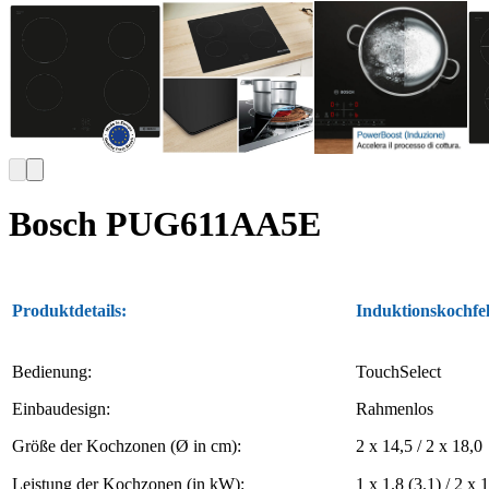
Bosch PUG611AA5E
Produktdetails:
Induktionskochfel
Bedienung:
TouchSelect
Einbaudesign:
Rahmenlos
Größe der Kochzonen (Ø in cm):
2 x 14,5 / 2 x 18,0
Leistung der Kochzonen (in kW):
1 x 1.8 (3.1) / 2 x 