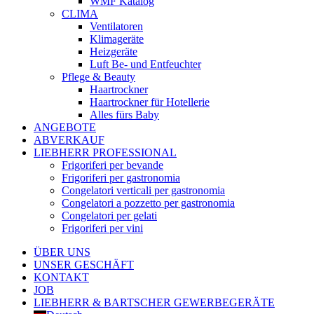
WMF Katalog
CLIMA
Ventilatoren
Klimageräte
Heizgeräte
Luft Be- und Entfeuchter
Pflege & Beauty
Haartrockner
Haartrockner für Hotellerie
Alles fürs Baby
ANGEBOTE
ABVERKAUF
LIEBHERR PROFESSIONAL
Frigoriferi per bevande
Frigoriferi per gastronomia
Congelatori verticali per gastronomia
Congelatori a pozzetto per gastronomia
Congelatori per gelati
Frigoriferi per vini
ÜBER UNS
UNSER GESCHÄFT
KONTAKT
JOB
LIEBHERR & BARTSCHER GEWERBEGERÄTE