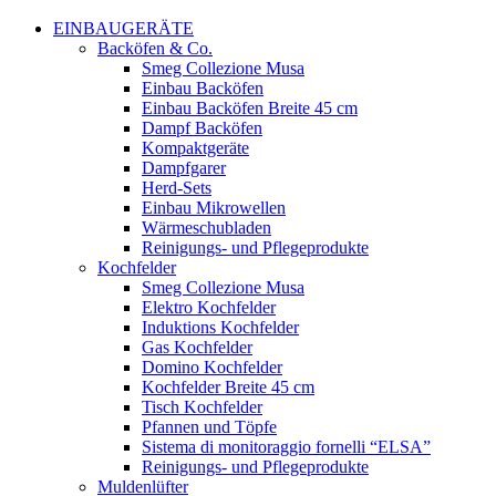
Menu
Close
EINBAUGERÄTE
Menu
Backöfen & Co.
Smeg Collezione Musa
Einbau Backöfen
Einbau Backöfen Breite 45 cm
Dampf Backöfen
Kompaktgeräte
Dampfgarer
Herd-Sets
Einbau Mikrowellen
Wärmeschubladen
Reinigungs- und Pflegeprodukte
Kochfelder
Smeg Collezione Musa
Elektro Kochfelder
Induktions Kochfelder
Gas Kochfelder
Domino Kochfelder
Kochfelder Breite 45 cm
Tisch Kochfelder
Pfannen und Töpfe
Sistema di monitoraggio fornelli “ELSA”
Reinigungs- und Pflegeprodukte
Muldenlüfter