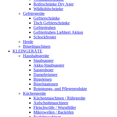
Reifeschränke Dry Ager
Wildkühlschränke
Gefriergeräte
Gefrierschränke
Tisch Gefrierschränke
Gefriertruhen
Gefriertruhen Liebherr Aktion
Schockfroster
Herde
Bügelmaschinen
KLEINGERÄTE
Haushaltsgeräte
Staubsauger
Akku-Staubsauger
Saugroboter
Dampfreiniger
Bügeleisen
Bügelstationen
Reinigungs- und Pflegeprodukte
Küchengeräte
Küchenmaschinen / Rührgeräte
Aufschnittmaschinen
Fleischwölfe / Wurstfüller
Mikrowellen / Backöfen
Nudelmaschinen