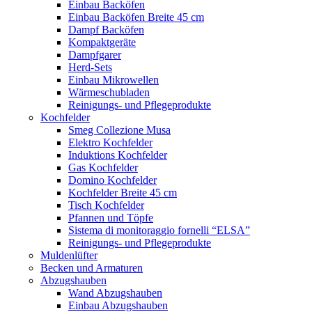
Einbau Backöfen
Einbau Backöfen Breite 45 cm
Dampf Backöfen
Kompaktgeräte
Dampfgarer
Herd-Sets
Einbau Mikrowellen
Wärmeschubladen
Reinigungs- und Pflegeprodukte
Kochfelder
Smeg Collezione Musa
Elektro Kochfelder
Induktions Kochfelder
Gas Kochfelder
Domino Kochfelder
Kochfelder Breite 45 cm
Tisch Kochfelder
Pfannen und Töpfe
Sistema di monitoraggio fornelli “ELSA”
Reinigungs- und Pflegeprodukte
Muldenlüfter
Becken und Armaturen
Abzugshauben
Wand Abzugshauben
Einbau Abzugshauben