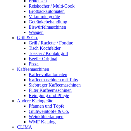
Fritteusen
Reiskocher / Multi-Cook
Brotbackautomaten
Vakuumiergeräte
Getränkebehandlung
Eiswürfelmaschinen
Waagen
Grill & Co.
Grill / Raclette / Fondue
Tisch Kochfelder
Toaster / Kontaktgrill
Beefer Original
Pizza
Kaffeemaschinen
Kaffeevollautomaten
Kaffeemaschinen mit Tabs
Siebträger Kaffeemaschinen
Filter Kaffeemaschinen
Reinigung und Pflege
Andere Kleingeräte
Pfannen und Töpfe
Glühweintöpfe & Co.
Weinkühlerlampen
WMF Katalog
CLIMA