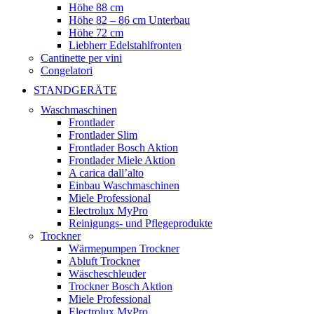
Höhe 88 cm
Höhe 82 – 86 cm Unterbau
Höhe 72 cm
Liebherr Edelstahlfronten
Cantinette per vini
Congelatori
STANDGERÄTE
Waschmaschinen
Frontlader
Frontlader Slim
Frontlader Bosch Aktion
Frontlader Miele Aktion
A carica dall’alto
Einbau Waschmaschinen
Miele Professional
Electrolux MyPro
Reinigungs- und Pflegeprodukte
Trockner
Wärmepumpen Trockner
Abluft Trockner
Wäscheschleuder
Trockner Bosch Aktion
Miele Professional
Electrolux MyPro