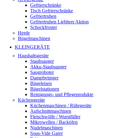
Gefrierschränke
Tisch Gefrierschränke
Gefriertruhen
Gefriertruhen Liebherr Aktion
Schockfroster
Herde
Bügelmaschinen
KLEINGERÄTE
Haushaltsgeräte
Staubsauger
Akku-Staubsauger
Saugroboter
Dampfreiniger
Bügeleisen
Bügelstationen
Reinigungs- und Pflegeprodukte
Küchengeräte
Küchenmaschinen / Rührgeräte
Aufschnittmaschinen
Fleischwölfe / Wurstfüller
Mikrowellen / Backöfen
Nudelmaschinen
Sous-Vide Garer