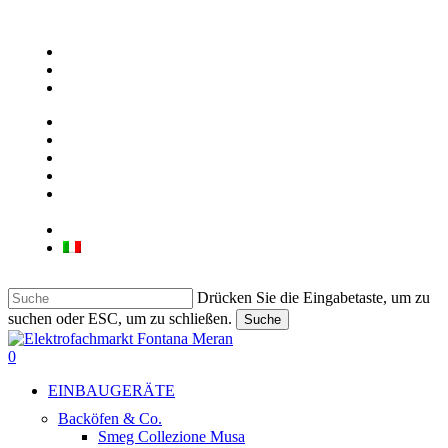
facebook
google-
plus
instagram
ÜBER UNS
UNSER GESCHÄFT
KONTAKT
JOB
LIEBHERR & BARTSCHER
GEWERBEGERÄTE
Deutsch
Italiano
Drücken Sie die Eingabetaste, um zu
suchen oder ESC, um zu schließen.
Suche
Suche
beenden
suche
0
Menu
EINBAUGERÄTE
Backöfen & Co.
Smeg Collezione Musa