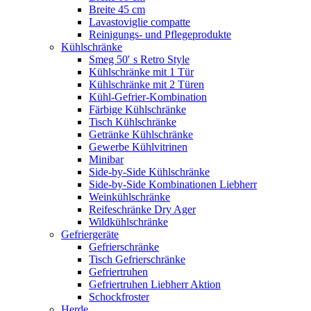
Breite 45 cm
Lavastoviglie compatte
Reinigungs- und Pflegeprodukte
Kühlschränke
Smeg 50′ s Retro Style
Kühlschränke mit 1 Tür
Kühlschränke mit 2 Türen
Kühl-Gefrier-Kombination
Färbige Kühlschränke
Tisch Kühlschränke
Getränke Kühlschränke
Gewerbe Kühlvitrinen
Minibar
Side-by-Side Kühlschränke
Side-by-Side Kombinationen Liebherr
Weinkühlschränke
Reifeschränke Dry Ager
Wildkühlschränke
Gefriergeräte
Gefrierschränke
Tisch Gefrierschränke
Gefriertruhen
Gefriertruhen Liebherr Aktion
Schockfroster
Herde