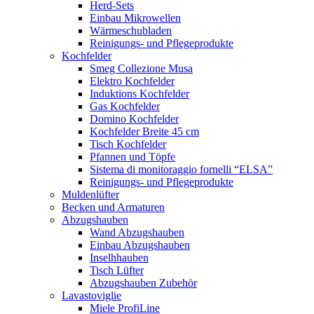
Herd-Sets
Einbau Mikrowellen
Wärmeschubladen
Reinigungs- und Pflegeprodukte
Kochfelder
Smeg Collezione Musa
Elektro Kochfelder
Induktions Kochfelder
Gas Kochfelder
Domino Kochfelder
Kochfelder Breite 45 cm
Tisch Kochfelder
Pfannen und Töpfe
Sistema di monitoraggio fornelli “ELSA”
Reinigungs- und Pflegeprodukte
Muldenlüfter
Becken und Armaturen
Abzugshauben
Wand Abzugshauben
Einbau Abzugshauben
Inselhhauben
Tisch Lüfter
Abzugshauben Zubehör
Lavastoviglie
Miele ProfiLine