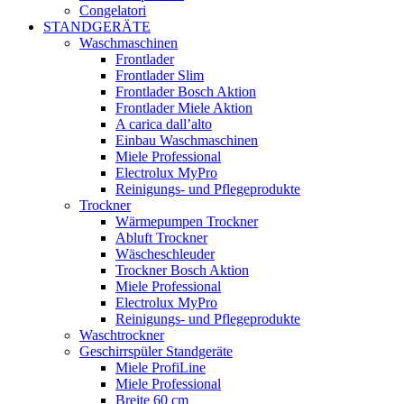
Congelatori
STANDGERÄTE
Waschmaschinen
Frontlader
Frontlader Slim
Frontlader Bosch Aktion
Frontlader Miele Aktion
A carica dall’alto
Einbau Waschmaschinen
Miele Professional
Electrolux MyPro
Reinigungs- und Pflegeprodukte
Trockner
Wärmepumpen Trockner
Abluft Trockner
Wäscheschleuder
Trockner Bosch Aktion
Miele Professional
Electrolux MyPro
Reinigungs- und Pflegeprodukte
Waschtrockner
Geschirrspüler Standgeräte
Miele ProfiLine
Miele Professional
Breite 60 cm