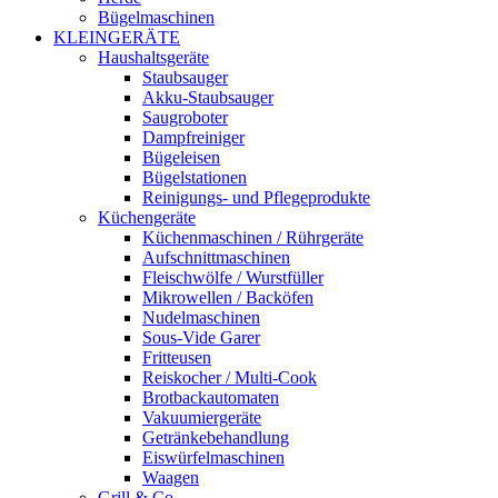
Bügelmaschinen
KLEINGERÄTE
Haushaltsgeräte
Staubsauger
Akku-Staubsauger
Saugroboter
Dampfreiniger
Bügeleisen
Bügelstationen
Reinigungs- und Pflegeprodukte
Küchengeräte
Küchenmaschinen / Rührgeräte
Aufschnittmaschinen
Fleischwölfe / Wurstfüller
Mikrowellen / Backöfen
Nudelmaschinen
Sous-Vide Garer
Fritteusen
Reiskocher / Multi-Cook
Brotbackautomaten
Vakuumiergeräte
Getränkebehandlung
Eiswürfelmaschinen
Waagen
Grill & Co.