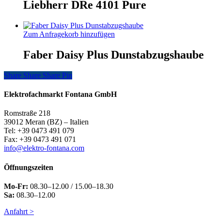
Liebherr DRe 4101 Pure
Zum Anfragekorb hinzufügen
Faber Daisy Plus Dunstabzugshaube
Share
Share
Share
Share
Pin
Elektrofachmarkt Fontana GmbH
Romstraße 218
39012 Meran (BZ) – Italien
Tel: +39 0473 491 079
Fax: +39 0473 491 071
info@elektro-fontana.com
Öffnungszeiten
Mo-Fr:
08.30–12.00 / 15.00–18.30
Sa:
08.30–12.00
Anfahrt >