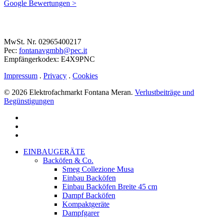
Google Bewertungen >
MwSt. Nr. 02965400217
Pec:
fontanavgmbh@pec.it
Empfängerkodex: E4X9PNC
Impressum
.
Privacy
.
Cookies
© 2026 Elektrofachmarkt Fontana Meran.
Verlustbeiträge und
Begünstigungen
facebook
google-
plus
instagram
Menu
Close
EINBAUGERÄTE
Menu
Backöfen & Co.
Smeg Collezione Musa
Einbau Backöfen
Einbau Backöfen Breite 45 cm
Dampf Backöfen
Kompaktgeräte
Dampfgarer