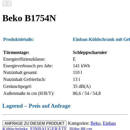
Beko B1754N
Produktdetails:
Einbau-Kühlschrank mit Gef
Türmontage:
Schleppscharnier
Energieeffizienzklasse:
E
Energieverbrauch pro Jahr:
141 kWh
Nutzinhalt gesamt:
110 l
Nutzinhalt Gefrierfach:
13 l
Geräuschpegel:
35 dB(A)
Außenmaße in cm (H/B/T):
86,6 / 54 / 54,8
Lagernd – Preis auf Anfrage
Kategorien:
Beko
,
Einbau
ANFRAGE ZU DIESEM PRODUKT
Kühlschränke
,
EINBAUGERÄTE
,
Höhe 88 cm