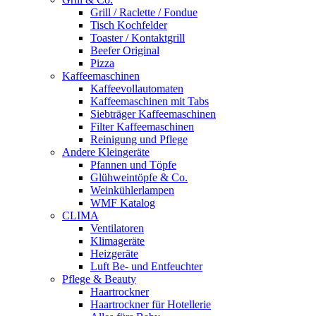
Grill / Raclette / Fondue
Tisch Kochfelder
Toaster / Kontaktgrill
Beefer Original
Pizza
Kaffeemaschinen
Kaffeevollautomaten
Kaffeemaschinen mit Tabs
Siebträger Kaffeemaschinen
Filter Kaffeemaschinen
Reinigung und Pflege
Andere Kleingeräte
Pfannen und Töpfe
Glühweintöpfe & Co.
Weinkühlerlampen
WMF Katalog
CLIMA
Ventilatoren
Klimageräte
Heizgeräte
Luft Be- und Entfeuchter
Pflege & Beauty
Haartrockner
Haartrockner für Hotellerie