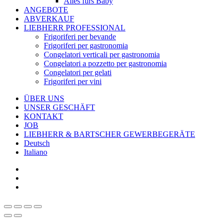
Alles fürs Baby
ANGEBOTE
ABVERKAUF
LIEBHERR PROFESSIONAL
Frigoriferi per bevande
Frigoriferi per gastronomia
Congelatori verticali per gastronomia
Congelatori a pozzetto per gastronomia
Congelatori per gelati
Frigoriferi per vini
ÜBER UNS
UNSER GESCHÄFT
KONTAKT
JOB
LIEBHERR & BARTSCHER GEWERBEGERÄTE
Deutsch
Italiano
facebook
google-
plus
instagram