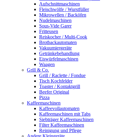
Aufschnittmaschinen
Fleischwölfe / Wurstfüller
Mikrowellen / Backöfen
Nudelmaschinen
Sous-Vide Garer
Fritteusen
Reiskocher / Multi-Cook
Brotbackautomaten
Vakuumiergeräte
Getränkebehandlung
Eiswürfelmaschinen
Waagen
Grill & Co.
Grill / Raclette / Fondue
Tisch Kochfelder
Toaster / Kontaktgrill
Beefer Original
Pizza
Kaffeemaschinen
Kaffeevollautomaten
Kaffeemaschinen mit Tabs
Siebträger Kaffeemaschinen
Filter Kaffeemaschinen
Reinigung und Pflege
Andere Kleingeräte