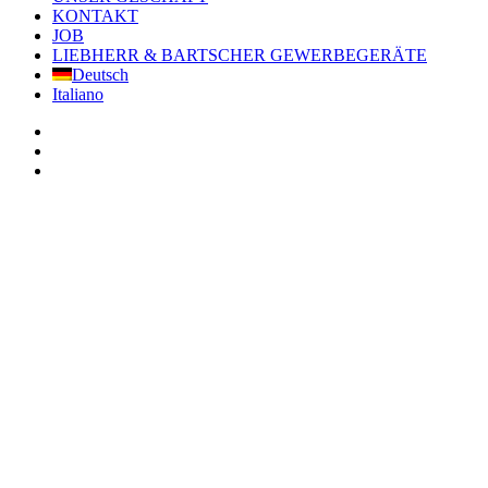
KONTAKT
JOB
LIEBHERR & BARTSCHER GEWERBEGERÄTE
Deutsch
Italiano
facebook
google-
plus
instagram