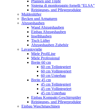
Pfannen und Töpfe
Sistema di monitoraggio fornelli “ELSA”
Reinigungs- und Pflegeprodukte
Muldenlüfter
Becken und Armaturen
Abzugshauben
Wand Abzugshauben
Einbau Abzugshauben
Inselhhauben
Tisch Lüfter
Abzugshauben Zubehör
Lavastoviglie
Miele ProfiLine
Miele Professional
Breite 60 cm
60 cm Teilintegriert
60 cm Vollintegriert
60 cm Unterbau
Breite 45 cm
45 cm Teilintegriert
45 cm Vollintegriert
45 cm Unterbau
Einbau Kompakt-Geschirrspüler
Reinigungs- und Pflegeprodukte
Einbau Waschmaschinen