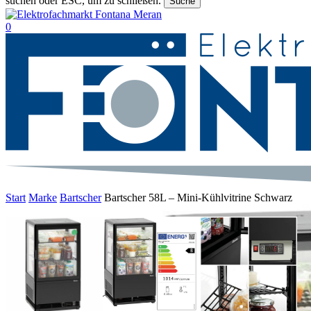
suchen oder ESC, um zu schließen.
Suche
Suche
beenden
suche
0
Menu
Start
Marke
Bartscher
Bartscher 58L – Mini-Kühlvitrine Schwarz