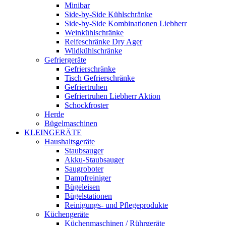
Minibar
Side-by-Side Kühlschränke
Side-by-Side Kombinationen Liebherr
Weinkühlschränke
Reifeschränke Dry Ager
Wildkühlschränke
Gefriergeräte
Gefrierschränke
Tisch Gefrierschränke
Gefriertruhen
Gefriertruhen Liebherr Aktion
Schockfroster
Herde
Bügelmaschinen
KLEINGERÄTE
Haushaltsgeräte
Staubsauger
Akku-Staubsauger
Saugroboter
Dampfreiniger
Bügeleisen
Bügelstationen
Reinigungs- und Pflegeprodukte
Küchengeräte
Küchenmaschinen / Rührgeräte