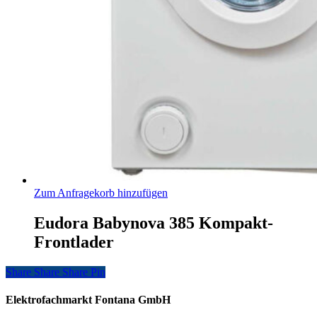
Zum Anfragekorb hinzufügen
Eudora Babynova 385 Kompakt-
Frontlader
Share
Share
Share
Share
Pin
Elektrofachmarkt Fontana GmbH