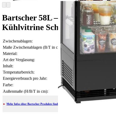
Bartscher 58L – Mini-
Kühlvitrine Schwarz
Zwischenablagen:
2 kunststoffbeschichtet
Maße Zwischenablagen (B/T in cm):
38 / 32,5
Material:
Kunststoff, Glas
Art der Verglasung:
Doppel-Verglasung
Inhalt:
58 l
Temperaturbereich:
von 2° C bis 12° C
Energieverbrauch pro Jahr:
1.014 kWh
Farbe:
Schwarz
Außenmaße (H/B/T in cm):
80,5 / 43,5 / 38,5
►
Mehr Infos über Bartscher Produkte finden Sie hier