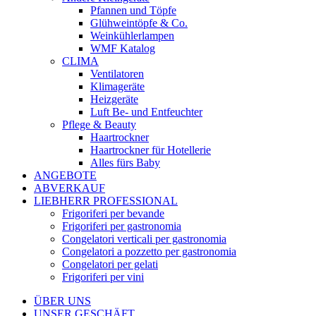
Pfannen und Töpfe
Glühweintöpfe & Co.
Weinkühlerlampen
WMF Katalog
CLIMA
Ventilatoren
Klimageräte
Heizgeräte
Luft Be- und Entfeuchter
Pflege & Beauty
Haartrockner
Haartrockner für Hotellerie
Alles fürs Baby
ANGEBOTE
ABVERKAUF
LIEBHERR PROFESSIONAL
Frigoriferi per bevande
Frigoriferi per gastronomia
Congelatori verticali per gastronomia
Congelatori a pozzetto per gastronomia
Congelatori per gelati
Frigoriferi per vini
ÜBER UNS
UNSER GESCHÄFT