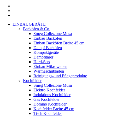
facebook
google-
plus
instagram
Menu
Close
EINBAUGERÄTE
Menu
Backöfen & Co.
Smeg Collezione Musa
Einbau Backöfen
Einbau Backöfen Breite 45 cm
Dampf Backöfen
Kompaktgeräte
Dampfgarer
Herd-Sets
Einbau Mikrowellen
Wärmeschubladen
Reinigungs- und Pflegeprodukte
Kochfelder
Smeg Collezione Musa
Elektro Kochfelder
Induktions Kochfelder
Gas Kochfelder
Domino Kochfelder
Kochfelder Breite 45 cm
Tisch Kochfelder