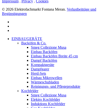
Impressum
.
Privacy
.
Cookies
© 2026 Elektrofachmarkt Fontana Meran.
Verlustbeiträge und
Begünstigungen
facebook
google-
plus
instagram
Menu
Close
EINBAUGERÄTE
Menu
Backöfen & Co.
Smeg Collezione Musa
Einbau Backöfen
Einbau Backöfen Breite 45 cm
Dampf Backöfen
Kompaktgeräte
Dampfgarer
Herd-Sets
Einbau Mikrowellen
Wärmeschubladen
Reinigungs- und Pflegeprodukte
Kochfelder
Smeg Collezione Musa
Elektro Kochfelder
Induktions Kochfelder