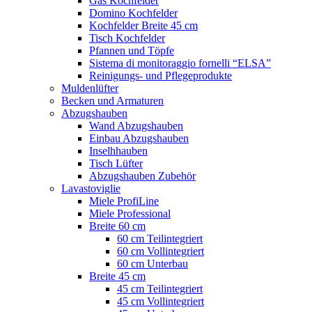
Gas Kochfelder
Domino Kochfelder
Kochfelder Breite 45 cm
Tisch Kochfelder
Pfannen und Töpfe
Sistema di monitoraggio fornelli “ELSA”
Reinigungs- und Pflegeprodukte
Muldenlüfter
Becken und Armaturen
Abzugshauben
Wand Abzugshauben
Einbau Abzugshauben
Inselhhauben
Tisch Lüfter
Abzugshauben Zubehör
Lavastoviglie
Miele ProfiLine
Miele Professional
Breite 60 cm
60 cm Teilintegriert
60 cm Vollintegriert
60 cm Unterbau
Breite 45 cm
45 cm Teilintegriert
45 cm Vollintegriert