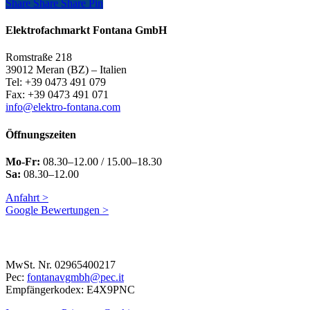
Share
Share
Share
Share
Pin
Elektrofachmarkt Fontana GmbH
Romstraße 218
39012 Meran (BZ) – Italien
Tel: +39 0473 491 079
Fax: +39 0473 491 071
info@elektro-fontana.com
Öffnungszeiten
Mo-Fr:
08.30–12.00 / 15.00–18.30
Sa:
08.30–12.00
Anfahrt >
Google Bewertungen >
MwSt. Nr. 02965400217
Pec:
fontanavgmbh@pec.it
Empfängerkodex: E4X9PNC