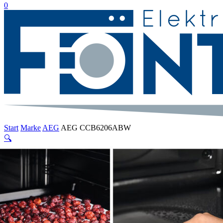
suche
0
Menu
Start
Marke
AEG
AEG CCB6206ABW
🔍