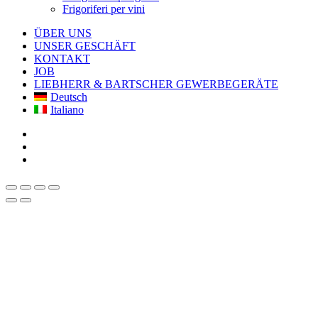
Frigoriferi per vini
ÜBER UNS
UNSER GESCHÄFT
KONTAKT
JOB
LIEBHERR & BARTSCHER GEWERBEGERÄTE
Deutsch
Italiano
facebook
google-
plus
instagram