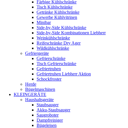
Färbige Kühlschränke
Tisch Kühlschränke
Getränke Kühlschränke
Gewerbe Kühlvitrinen
Minibar
Side-by-Side Kühlschränke
Side-by-Side Kombinationen Liebherr
Weinkühlschränke
Reifeschränke Dry Ager
Wildkühlschränke
Gefriergeräte
Gefrierschränke
Tisch Gefrierschränke
Gefriertruhen
Gefriertruhen Liebherr Aktion
Schockfroster
Herde
Bügelmaschinen
KLEINGERÄTE
Haushaltsgeräte
Staubsauger
Akku-Staubsauger
Saugroboter
Dampfreiniger
Bügeleisen