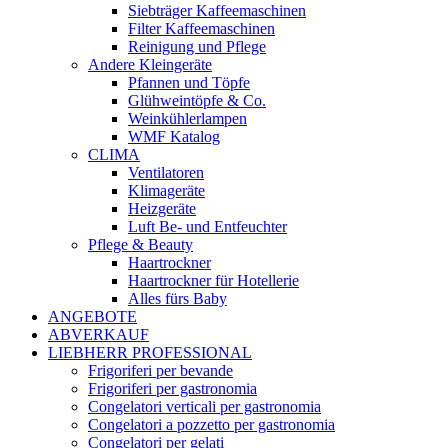
Siebträger Kaffeemaschinen
Filter Kaffeemaschinen
Reinigung und Pflege
Andere Kleingeräte
Pfannen und Töpfe
Glühweintöpfe & Co.
Weinkühlerlampen
WMF Katalog
CLIMA
Ventilatoren
Klimageräte
Heizgeräte
Luft Be- und Entfeuchter
Pflege & Beauty
Haartrockner
Haartrockner für Hotellerie
Alles fürs Baby
ANGEBOTE
ABVERKAUF
LIEBHERR PROFESSIONAL
Frigoriferi per bevande
Frigoriferi per gastronomia
Congelatori verticali per gastronomia
Congelatori a pozzetto per gastronomia
Congelatori per gelati