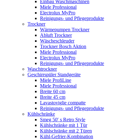
Einbau Waschmaschinen
Miele Professional
Electrolux MyPro
Reinigungs- und Pflegeprodukte
Trockner
Wärmepumpen Trockner
Abluft Trockner
Wäscheschleuder
Trockner Bosch Aktion
Miele Professional
Electrolux MyPro
Reinigungs- und Pflegeprodukte
Waschtrockner
Geschirrspüler Standgeräte
Miele ProfiLine
Miele Professional
Breite 60 cm
Breite 45 cm
Lavastoviglie compatte
Reinigungs- und Pflegeprodukte
Kühlschränke
Smeg 50′ s Retro Style
Kühlschränke mit 1 Tür
Kühlschränke mit 2 Türen
Kühl-Gefrier-Kombination