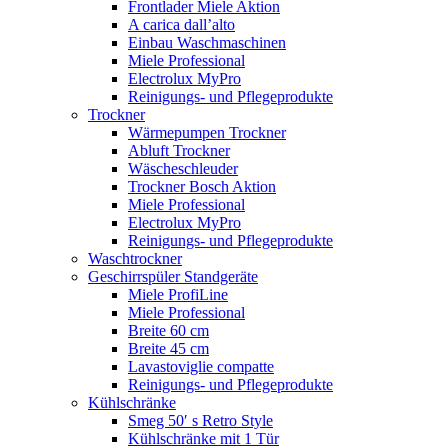
Frontlader Miele Aktion
A carica dall’alto
Einbau Waschmaschinen
Miele Professional
Electrolux MyPro
Reinigungs- und Pflegeprodukte
Trockner
Wärmepumpen Trockner
Abluft Trockner
Wäscheschleuder
Trockner Bosch Aktion
Miele Professional
Electrolux MyPro
Reinigungs- und Pflegeprodukte
Waschtrockner
Geschirrspüler Standgeräte
Miele ProfiLine
Miele Professional
Breite 60 cm
Breite 45 cm
Lavastoviglie compatte
Reinigungs- und Pflegeprodukte
Kühlschränke
Smeg 50′ s Retro Style
Kühlschränke mit 1 Tür