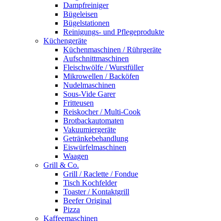
Dampfreiniger
Bügeleisen
Bügelstationen
Reinigungs- und Pflegeprodukte
Küchengeräte
Küchenmaschinen / Rührgeräte
Aufschnittmaschinen
Fleischwölfe / Wurstfüller
Mikrowellen / Backöfen
Nudelmaschinen
Sous-Vide Garer
Fritteusen
Reiskocher / Multi-Cook
Brotbackautomaten
Vakuumiergeräte
Getränkebehandlung
Eiswürfelmaschinen
Waagen
Grill & Co.
Grill / Raclette / Fondue
Tisch Kochfelder
Toaster / Kontaktgrill
Beefer Original
Pizza
Kaffeemaschinen