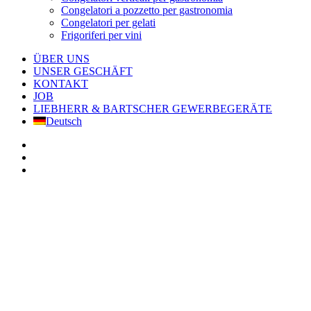
Congelatori a pozzetto per gastronomia
Congelatori per gelati
Frigoriferi per vini
ÜBER UNS
UNSER GESCHÄFT
KONTAKT
JOB
LIEBHERR & BARTSCHER GEWERBEGERÄTE
Deutsch
facebook
google-
plus
instagram