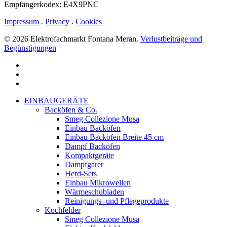
Empfängerkodex: E4X9PNC
Impressum
.
Privacy
.
Cookies
© 2026 Elektrofachmarkt Fontana Meran.
Verlustbeiträge und
Begünstigungen
facebook
google-
plus
instagram
Menu
Close
EINBAUGERÄTE
Menu
Backöfen & Co.
Smeg Collezione Musa
Einbau Backöfen
Einbau Backöfen Breite 45 cm
Dampf Backöfen
Kompaktgeräte
Dampfgarer
Herd-Sets
Einbau Mikrowellen
Wärmeschubladen
Reinigungs- und Pflegeprodukte
Kochfelder
Smeg Collezione Musa