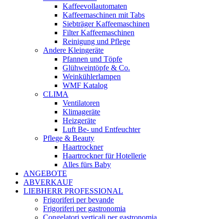
Kaffeevollautomaten
Kaffeemaschinen mit Tabs
Siebträger Kaffeemaschinen
Filter Kaffeemaschinen
Reinigung und Pflege
Andere Kleingeräte
Pfannen und Töpfe
Glühweintöpfe & Co.
Weinkühlerlampen
WMF Katalog
CLIMA
Ventilatoren
Klimageräte
Heizgeräte
Luft Be- und Entfeuchter
Pflege & Beauty
Haartrockner
Haartrockner für Hotellerie
Alles fürs Baby
ANGEBOTE
ABVERKAUF
LIEBHERR PROFESSIONAL
Frigoriferi per bevande
Frigoriferi per gastronomia
Congelatori verticali per gastronomia