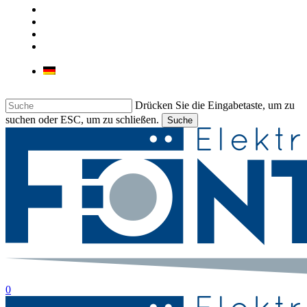
UNSER GESCHÄFT
KONTAKT
JOB
LIEBHERR & BARTSCHER
GEWERBEGERÄTE
Deutsch
Drücken Sie die Eingabetaste, um zu
suchen oder ESC, um zu schließen.
Suche
Suche
beenden
suche
0
Menu