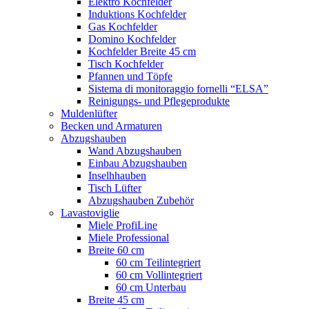
Elektro Kochfelder
Induktions Kochfelder
Gas Kochfelder
Domino Kochfelder
Kochfelder Breite 45 cm
Tisch Kochfelder
Pfannen und Töpfe
Sistema di monitoraggio fornelli “ELSA”
Reinigungs- und Pflegeprodukte
Muldenlüfter
Becken und Armaturen
Abzugshauben
Wand Abzugshauben
Einbau Abzugshauben
Inselhhauben
Tisch Lüfter
Abzugshauben Zubehör
Lavastoviglie
Miele ProfiLine
Miele Professional
Breite 60 cm
60 cm Teilintegriert
60 cm Vollintegriert
60 cm Unterbau
Breite 45 cm