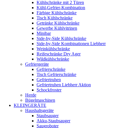
Kühlschränke mit 2 Türen
Kühl-Gefrier-Kombination
Färbige Kühlschränke
Tisch Kühlschränke
Getränke Kühlschränke
Gewerbe Kühlvitrinen
Minibar
Side-by-Side Kühlschränke
Side-by-Side Kombinationen Liebherr
Weinkühlschränke
Reifeschränke Dry Ager
Wildkühlschränke
Gefriergeräte
Gefrierschränke
Tisch Gefrierschränke
Gefriertruhen
Gefriertruhen Liebherr Aktion
Schockfroster
Herde
Bügelmaschinen
KLEINGERÄTE
Haushaltsgeräte
Staubsauger
Akku-Staubsauger
Saugroboter