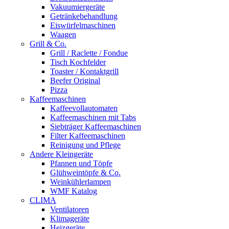
Vakuumiergeräte
Getränkebehandlung
Eiswürfelmaschinen
Waagen
Grill & Co.
Grill / Raclette / Fondue
Tisch Kochfelder
Toaster / Kontaktgrill
Beefer Original
Pizza
Kaffeemaschinen
Kaffeevollautomaten
Kaffeemaschinen mit Tabs
Siebträger Kaffeemaschinen
Filter Kaffeemaschinen
Reinigung und Pflege
Andere Kleingeräte
Pfannen und Töpfe
Glühweintöpfe & Co.
Weinkühlerlampen
WMF Katalog
CLIMA
Ventilatoren
Klimageräte
Heizgeräte