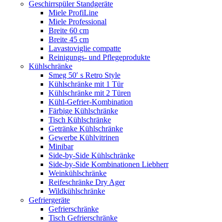
Geschirrspüler Standgeräte
Miele ProfiLine
Miele Professional
Breite 60 cm
Breite 45 cm
Lavastoviglie compatte
Reinigungs- und Pflegeprodukte
Kühlschränke
Smeg 50′ s Retro Style
Kühlschränke mit 1 Tür
Kühlschränke mit 2 Türen
Kühl-Gefrier-Kombination
Färbige Kühlschränke
Tisch Kühlschränke
Getränke Kühlschränke
Gewerbe Kühlvitrinen
Minibar
Side-by-Side Kühlschränke
Side-by-Side Kombinationen Liebherr
Weinkühlschränke
Reifeschränke Dry Ager
Wildkühlschränke
Gefriergeräte
Gefrierschränke
Tisch Gefrierschränke