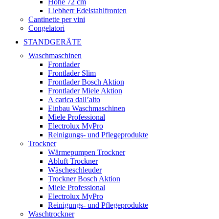
Höhe 72 cm
Liebherr Edelstahlfronten
Cantinette per vini
Congelatori
STANDGERÄTE
Waschmaschinen
Frontlader
Frontlader Slim
Frontlader Bosch Aktion
Frontlader Miele Aktion
A carica dall’alto
Einbau Waschmaschinen
Miele Professional
Electrolux MyPro
Reinigungs- und Pflegeprodukte
Trockner
Wärmepumpen Trockner
Abluft Trockner
Wäscheschleuder
Trockner Bosch Aktion
Miele Professional
Electrolux MyPro
Reinigungs- und Pflegeprodukte
Waschtrockner