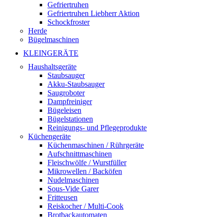
Gefriertruhen
Gefriertruhen Liebherr Aktion
Schockfroster
Herde
Bügelmaschinen
KLEINGERÄTE
Haushaltsgeräte
Staubsauger
Akku-Staubsauger
Saugroboter
Dampfreiniger
Bügeleisen
Bügelstationen
Reinigungs- und Pflegeprodukte
Küchengeräte
Küchenmaschinen / Rührgeräte
Aufschnittmaschinen
Fleischwölfe / Wurstfüller
Mikrowellen / Backöfen
Nudelmaschinen
Sous-Vide Garer
Fritteusen
Reiskocher / Multi-Cook
Brotbackautomaten