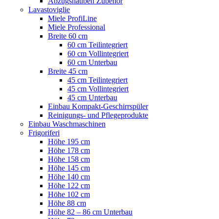
Abzugshauben Zubehör
Lavastoviglie
Miele ProfiLine
Miele Professional
Breite 60 cm
60 cm Teilintegriert
60 cm Vollintegriert
60 cm Unterbau
Breite 45 cm
45 cm Teilintegriert
45 cm Vollintegriert
45 cm Unterbau
Einbau Kompakt-Geschirrspüler
Reinigungs- und Pflegeprodukte
Einbau Waschmaschinen
Frigoriferi
Höhe 195 cm
Höhe 178 cm
Höhe 158 cm
Höhe 145 cm
Höhe 140 cm
Höhe 122 cm
Höhe 102 cm
Höhe 88 cm
Höhe 82 – 86 cm Unterbau