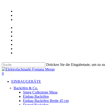
Skip
to
facebook
main
google-
content
plus
instagram
ÜBER UNS
UNSER GESCHÄFT
KONTAKT
JOB
LIEBHERR & BARTSCHER GEWERBEGERÄTE
Deutsch
Italiano
Drücken Sie die Eingabetaste, um zu s
Suche
beenden
suche
0
Menu
EINBAUGERÄTE
Backöfen & Co.
Smeg Collezione Musa
Einbau Backöfen
Einbau Backöfen Breite 45 cm
Dampf Backöfen