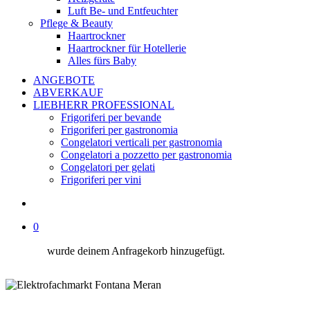
Luft Be- und Entfeuchter
Pflege & Beauty
Haartrockner
Haartrockner für Hotellerie
Alles fürs Baby
ANGEBOTE
ABVERKAUF
LIEBHERR PROFESSIONAL
Frigoriferi per bevande
Frigoriferi per gastronomia
Congelatori verticali per gastronomia
Congelatori a pozzetto per gastronomia
Congelatori per gelati
Frigoriferi per vini
suche
0
wurde deinem Anfragekorb hinzugefügt.