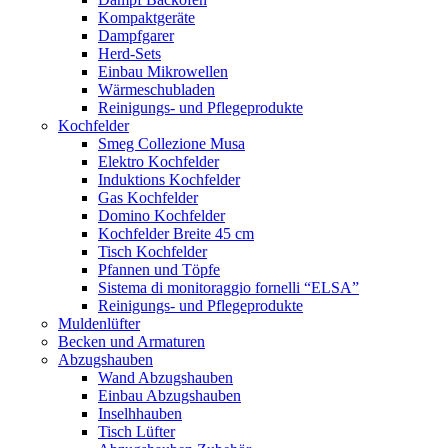
Kompaktgeräte
Dampfgarer
Herd-Sets
Einbau Mikrowellen
Wärmeschubladen
Reinigungs- und Pflegeprodukte
Kochfelder
Smeg Collezione Musa
Elektro Kochfelder
Induktions Kochfelder
Gas Kochfelder
Domino Kochfelder
Kochfelder Breite 45 cm
Tisch Kochfelder
Pfannen und Töpfe
Sistema di monitoraggio fornelli “ELSA”
Reinigungs- und Pflegeprodukte
Muldenlüfter
Becken und Armaturen
Abzugshauben
Wand Abzugshauben
Einbau Abzugshauben
Inselhhauben
Tisch Lüfter