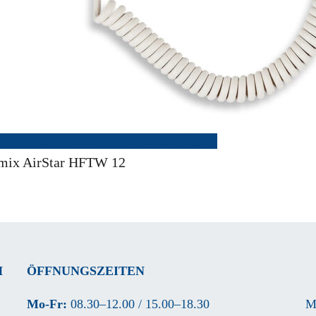
M ANFRAGEKORB HINZUFÜGEN
rmix AirStar HFTW 12
H
ÖFFNUNGSZEITEN
Mo-Fr:
08.30–12.00 / 15.00–18.30
M